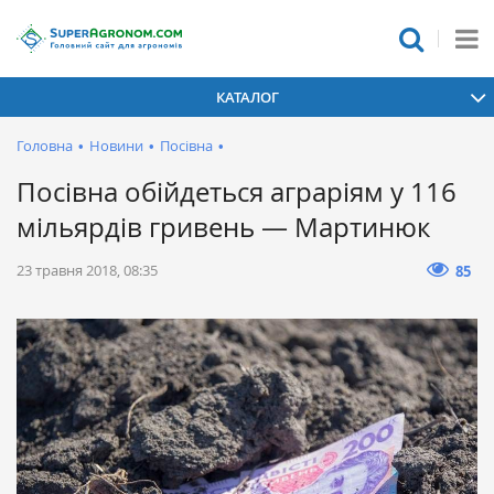
КАТАЛОГ
Головна
•
Новини
•
Посівна
•
Посівна обійдеться аграріям у 116
мільярдів гривень — Мартинюк
23 травня 2018, 08:35
85