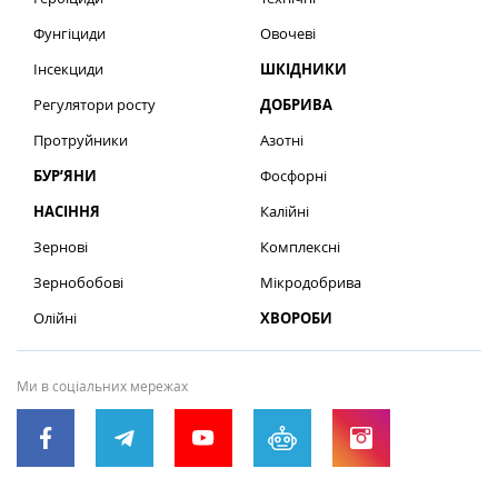
Фунгіциди
Овочеві
Інсекциди
ШКІДНИКИ
Регулятори росту
ДОБРИВА
Протруйники
Азотні
БУР’ЯНИ
Фосфорні
НАСІННЯ
Калійні
Зернові
Комплексні
Зернобобові
Мікродобрива
Олійні
ХВОРОБИ
Ми в соціальних мережах