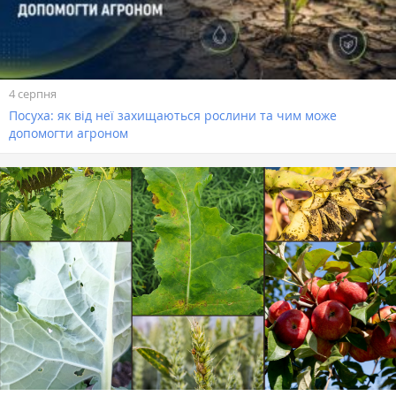
4 серпня
Посуха: як від неї захищаються рослини та чим може
допомогти агроном