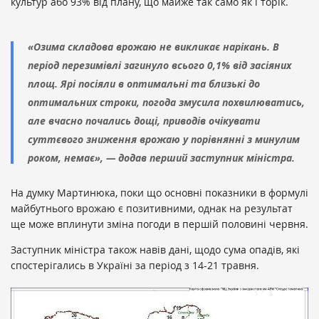
культур або 93% від плану, що майже так само як і торік.
«Озима складова врожаю не викликає нарікань. В
період перезимівлі загинуло всього 0,1% від засіяних
площ. Ярі посіяли в оптимальні та близькі до
оптимальних строки, погода змусила похвилюватись,
але вчасно почались дощі, приводів очікувати
суттєвого зниження врожаю у порівнянні з минулим
роком, немає», — додав перший заступник міністра.
На думку Мартинюка, поки що основні показники в формулі
майбутнього врожаю є позитивними, однак на результат
ще може вплинути зміна погоди в першій половині червня.
Заступник міністра також навів дані, щодо сума опадів, які
спостерігались в Україні за період з 14-21 травня.