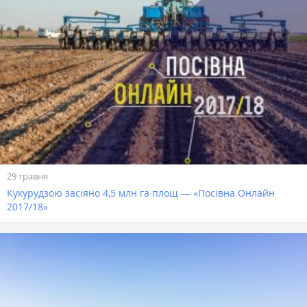
29 травня
Кукурудзою засіяно 4,5 млн га площ — «Посівна Онлайн
2017/18»