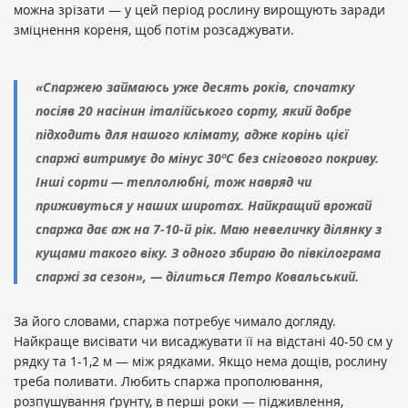
можна зрізати — у цей період рослину вирощують заради
зміцнення кореня, щоб потім розсаджувати.
«Спаржею займаюсь уже десять років, спочатку
посіяв 20 насінин італійського сорту, який добре
підходить для нашого клімату, адже корінь цієї
спаржі витримує до мінус 30ºС без снігового покриву.
Інші сорти — теплолюбні, тож навряд чи
приживуться у наших широтах. Найкращий врожай
спаржа дає аж на 7-10-й рік. Маю невеличку ділянку з
кущами такого віку. З одного збираю до півкілограма
спаржі за сезон», — ділиться Петро Ковальський.
За його словами, спаржа потребує чимало догляду.
Найкраще висівати чи висаджувати її на відстані 40-50 см у
рядку та 1-1,2 м — між рядками. Якщо нема дощів, рослину
треба поливати. Любить спаржа прополювання,
розпушування ґрунту, в перші роки — підживлення,