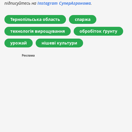
підписуйтесь на
Instagram СуперАгронома
.
Тернопільська область
спаржа
технологія вирощування
обробіток ґрунту
урожай
нішеві культури