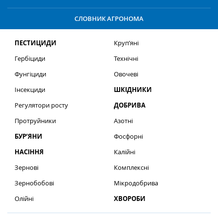
СЛОВНИК АГРОНОМА
ПЕСТИЦИДИ
Круп’яні
Гербіциди
Технічні
Фунгіциди
Овочеві
Інсекциди
ШКІДНИКИ
Регулятори росту
ДОБРИВА
Протруйники
Азотні
БУР’ЯНИ
Фосфорні
НАСІННЯ
Калійні
Зернові
Комплексні
Зернобобові
Мікродобрива
Олійні
ХВОРОБИ