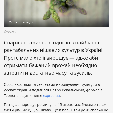
Фото: pixabay.com
Спаржа
Спаржа вважається однією з найбільш
рентабельних нішевих культур в Україні.
Проте мало хто її вирощує — адже аби
отримати бажаний врожай необхідно
затратити достатньо часу та зусиль.
Особливостями та секретами вирощування культури в
умовах України поділився Петро Ковальський, фермер з
Тернопільщини пише
expres.ua
.
Господар вирощує рослину на 15 акрах, має близько трьох
тисяч річних кущів. Цікаво, що в перші три роки спаржу не