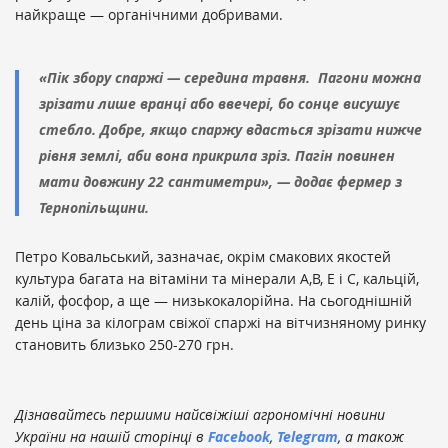
найкраще — органічними добривами.
«Пік збору спаржі — середина травня. Пагони можна
зрізати лише вранці або ввечері, бо сонце висушує
стебло. Добре, якщо спаржу вдасться зрізати нижче
рівня землі, аби вона прикрила зріз. Пагін повинен
мати довжину 22 сантиметри», — додає фермер з
Тернопільщини.
Петро Ковальський, зазначає, окрім смакових якостей
культура багата на вітаміни та мінерали А,В, Е і С, кальцій,
калій, фосфор, а ще — низькокалорійна. На сьогоднішній
день ціна за кілограм свіжої спаржі на вітчизняному ринку
становить близько 250-270 грн.
Дізнавайтесь першими найсвіжіші агрономічні новини
України на нашій сторінці в
Facebook
,
Telegram
, а також