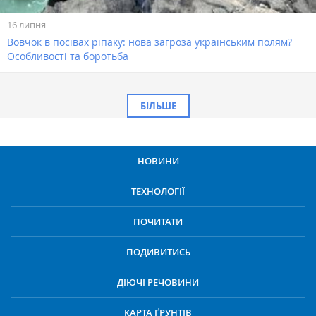
16 липня
Вовчок в посівах ріпаку: нова загроза українським полям?
Особливості та боротьба
БІЛЬШЕ
НОВИНИ
ТЕХНОЛОГІЇ
ПОЧИТАТИ
ПОДИВИТИСЬ
ДІЮЧІ РЕЧОВИНИ
КАРТА ҐРУНТІВ