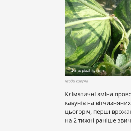
Фото: pixabay.com
Ягоди кавуна
Кліматичні зміна про
кавунів на вітчизняних
цьогоріч, перші врожаї
на 2 тижні раніше звич