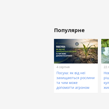
Популярне
4 серпня
22 
Посуха: як від неї
Нов
захищаються рослини
рі
та чим може
кул
допомогти агроном
жи