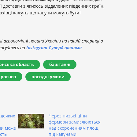
її доставки з якихось віддалених південних країн,
хівці кажуть, що кавуни можуть бути і
 агрономічні новини України на нашій сторінці в
писуйтесь на
Instagram СуперАгронома
.
онська область
баштанні
прогноз
погодні умови
 деяких
Через низькі ціни
фермери замислюються
ни може
над скороченням площ
сть
під кавунами