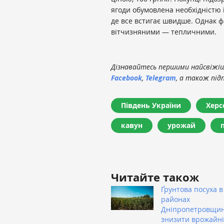
ягоди обумовлена ​​необхідністю 
де все встигає швидше. Однак фа
вітчизняними — тепличними.
Дізнавайтесь першими найсвіжіші
Facebook
,
Telegram
, а також під
Південь України
Херс
кавун
урожай
Читайте також
Ґрунтова посуха в
районах
Дніпропетровщи
знизити врожайні