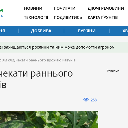
НОВИНИ
ПОЧИТАТИ
ДІЮЧІ РЕЧОВИНИ
ТЕХНОЛОГІЇ
ПОДИВИТИСЬ
КАРТА ҐРУНТІВ
НЯ
ДОБРИВА
БУР’ЯНИ
Х
 неї захищаються рослини та чим може допомогти агроном
ріям слід чекати раннього врожаю кавунів
 чекати раннього
ів
258