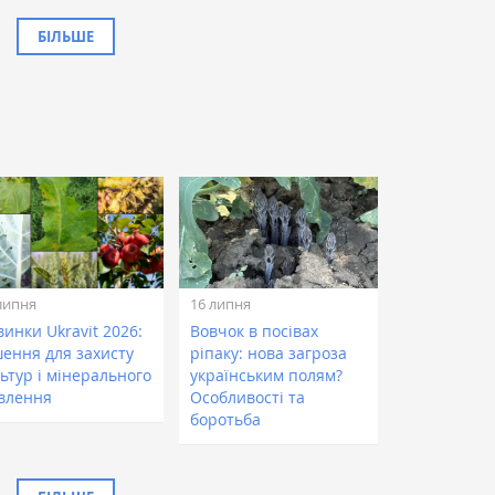
БІЛЬШЕ
липня
16 липня
инки Ukravit 2026:
Вовчок в посівах
шення для захисту
ріпаку: нова загроза
ьтур і мінерального
українським полям?
влення
Особливості та
боротьба