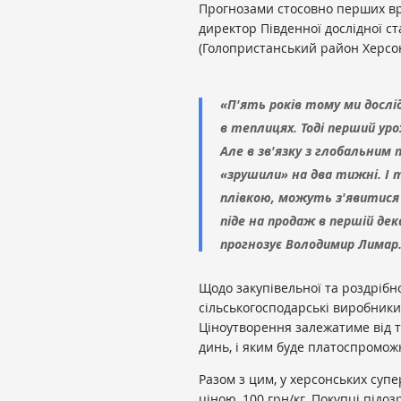
Прогнозами стосовно перших вр
директор Південної дослідної с
(Голопристанський район Херс
«П'ять років тому ми дослі
в теплицях. Тоді перший ур
Але в зв'язку з глобальни
«зрушили» на два тижні. І 
плівкою, можуть з'явитися 
піде на продаж в першій дека
прогнозує Володимир Лимар
Щодо закупівельної та роздрібн
сільськогосподарські виробники,
Ціноутворення залежатиме від т
динь, і яким буде платоспромож
Разом з цим, у херсонських супе
ціною, 100 грн/кг. Покупці під