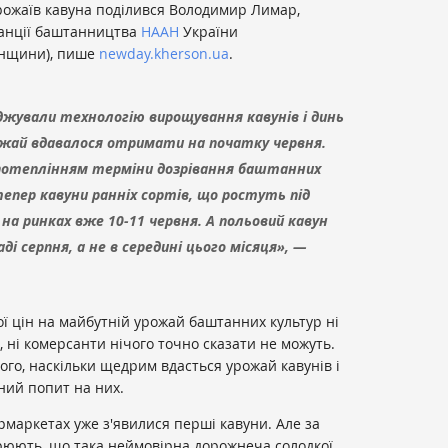
ожаїв кавуна поділився Володимир Лимар,
танції баштанництва
НААН
України
онщини), пише
newday.kherson.ua
.
джували технологію вирощування кавунів і динь
ожай вдавалося отримати на початку червня.
м потеплінням терміни дозрівання баштанних
тепер кавуни ранніх сортів, що ростуть під
на ринках вже 10-11 червня. А польовий кавун
ді серпня, а не в середині цього місяця», —
.
ої цін на майбутній урожай баштанних культур ні
 ні комерсанти нічого точно сказати не можуть.
ого, наскільки щедрим вдасться урожай кавунів і
ний попит на них.
рмаркетах уже з'явилися перші кавуни. Але за
озрюють, що така неймовірна дорожнеча солодкої