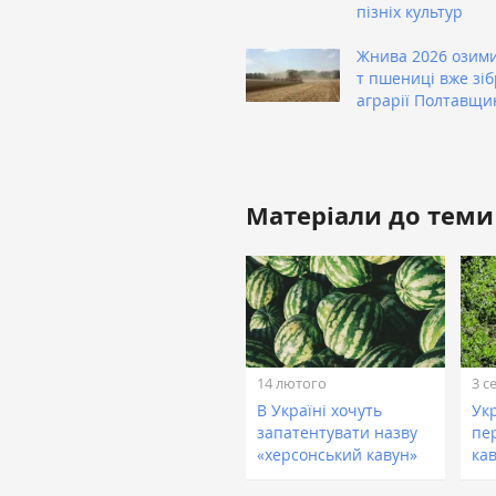
пізніх культур
Жнива 2026 озими
т пшениці вже зі
аграрії Полтавщи
Матеріали до теми
14 лютого
3 с
В Україні хочуть
Укр
запатентувати назву
пе
«херсонський кавун»
ка