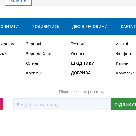
БІЛЬШЕ
ОЧИТАТИ
ПОДИВИТИСЬ
ДІЮЧІ РЕЧОВИНИ
КАРТА 
и росту
Зернові
Технічні
Азотні
ики
Зернобобові
Овочеві
Фосфорні
Олійні
ШКІДНИКИ
Калійні
Круп’яні
ДОБРИВА
Комплексн
Підписатися на розсилку
ПІДПИСА