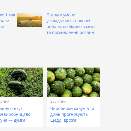
х: 1 млн
Погодні умови
брали
ускладнюють польові
ни
роботи, особливо захист
та підживлення рослин
ерпня
25 липня
аїну очікує
Виробники кавунів та
ревиробництво
динь прогнозують
вуна — думка
щедрі врожаї