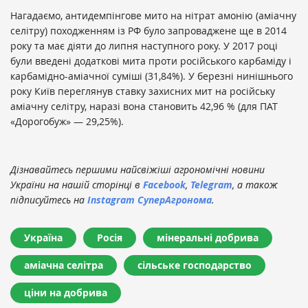
Нагадаємо, антидемпінгове мито на нітрат амонію (аміачну
селітру) походженням із РФ було запроваджене ще в 2014
року та має діяти до липня наступного року. У 2017 році
були введені додаткові мита проти російського карбаміду і
карбамідно-аміачної суміші (31,84%). У березні нинішнього
року Київ переглянув ставку захисних мит на російську
аміачну селітру, наразі вона становить 42,96 % (для ПАТ
«Дорогобуж» — 29,25%).
Дізнавайтесь першими найсвіжіші агрономічні новини
України на нашій сторінці в
Facebook
,
Telegram
, а також
підписуйтесь на
Instagram СуперАгронома
.
Україна
Росія
мінеральні добрива
аміачна селітра
сільське господарство
ціни на добрива