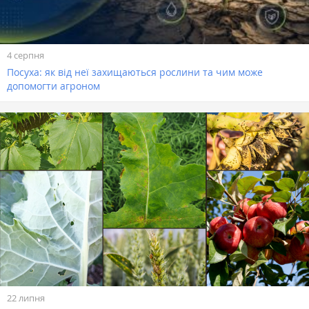
4 серпня
Посуха: як від неї захищаються рослини та чим може
допомогти агроном
22 липня