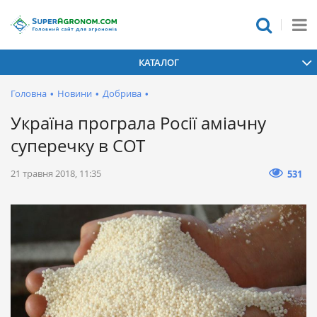
КАТАЛОГ
Головна
•
Новини
•
Добрива
•
Україна програла Росії аміачну
суперечку в СОТ
21 травня 2018, 11:35
531