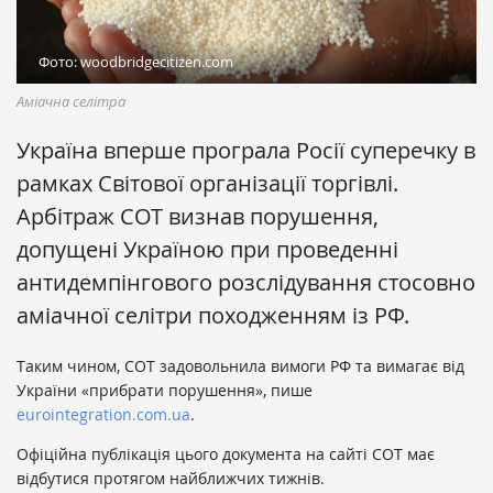
Фото: woodbridgecitizen.com
Аміачна селітра
Україна вперше програла Росії суперечку в
рамках Світової організації торгівлі.
Арбітраж СОТ визнав порушення,
допущені Україною при проведенні
антидемпінгового розслідування стосовно
аміачної селітри походженням із РФ.
Таким чином, СОТ задовольнила вимоги РФ та вимагає від
України «прибрати порушення», пише
eurointegration.com.ua
.
Офіційна публікація цього документа на сайті СОТ має
відбутися протягом найближчих тижнів.