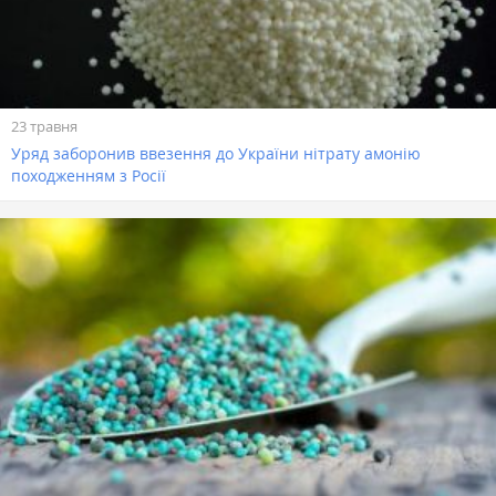
23 травня
Уряд заборонив ввезення до України нітрату амонію
походженням з Росії