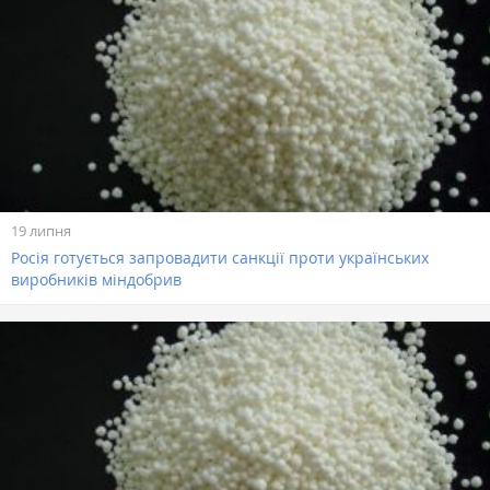
19 липня
Росія готується запровадити санкції проти українських
виробників міндобрив