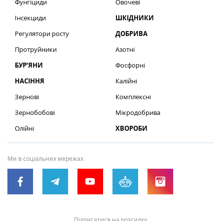
Фунгіциди
Овочеві
Інсекциди
ШКІДНИКИ
Регулятори росту
ДОБРИВА
Протруйники
Азотні
БУР’ЯНИ
Фосфорні
НАСІННЯ
Калійні
Зернові
Комплексні
Зернобобові
Мікродобрива
Олійні
ХВОРОБИ
Ми в соціальних мережах
Підписатися на розсилку