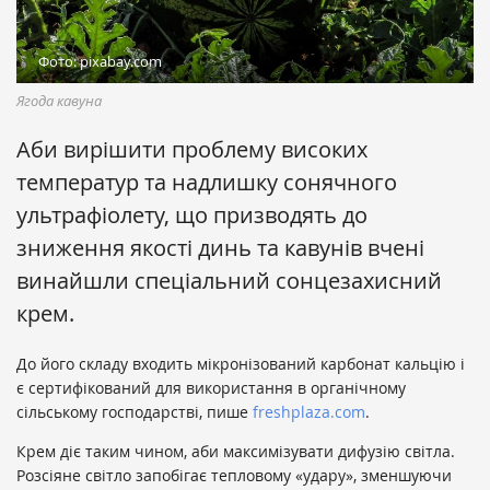
Фото: pixabay.com
Ягода кавуна
Аби вирішити проблему високих
температур та надлишку сонячного
ультрафіолету, що призводять до
зниження якості динь та кавунів вчені
винайшли спеціальний сонцезахисний
крем.
До його складу входить мікронізований карбонат кальцію і
є сертифікований для використання в органічному
сільському господарстві, пише
freshplaza.com
.
Крем діє таким чином, аби максимізувати дифузію світла.
Розсіяне світло запобігає тепловому «удару», зменшуючи