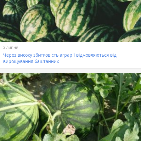
3 липня
Через високу збитковість аграрії відмовляються від
вирощування баштанних