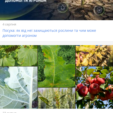
4 серпня
Посуха: як від неї захищаються рослини та чим може
допомогти агроном
22 липня