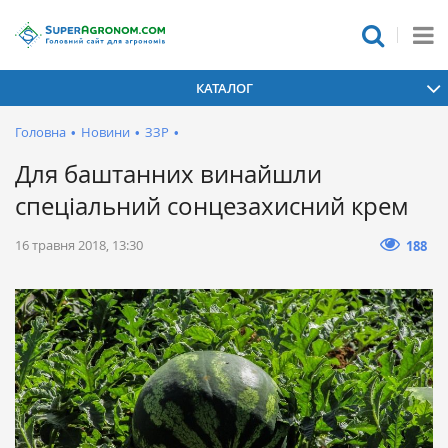
КАТАЛОГ
Головна
•
Новини
•
ЗЗР
•
Для баштанних винайшли
спеціальний сонцезахисний крем
16 травня 2018, 13:30
188