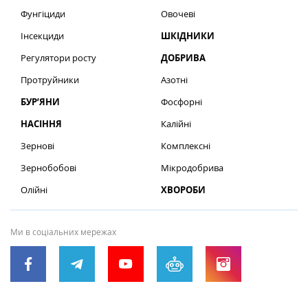
Фунгіциди
Овочеві
Інсекциди
ШКІДНИКИ
Регулятори росту
ДОБРИВА
Протруйники
Азотні
БУР’ЯНИ
Фосфорні
НАСІННЯ
Калійні
Зернові
Комплексні
Зернобобові
Мікродобрива
Олійні
ХВОРОБИ
Ми в соціальних мережах