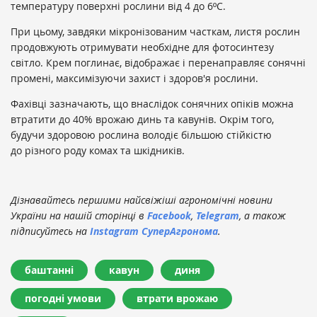
температуру поверхні рослини від 4 до 6ºC.
При цьому, завдяки мікронізованим часткам, листя рослин
продовжують отримувати необхідне для фотосинтезу
світло. Крем поглинає, відображає і перенаправляє сонячні
промені, максимізуючи захист і здоров'я рослини.
Фахівці зазначають, що внаслідок сонячних опіків можна
втратити до 40% врожаю динь та кавунів. Окрім того,
будучи здоровою рослина володіє більшою стійкістю
до різного роду комах та шкідників.
Дізнавайтесь першими найсвіжіші агрономічні новини
України на нашій сторінці в
Facebook
,
Telegram
, а також
підписуйтесь на
Instagram СуперАгронома
.
баштанні
кавун
диня
погодні умови
втрати врожаю