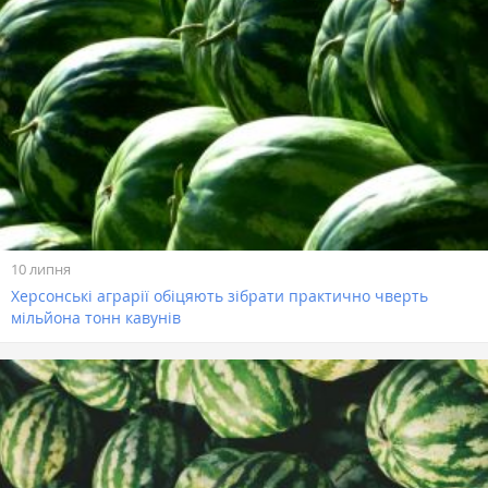
10 липня
Херсонські аграрії обіцяють зібрати практично чверть
мільйона тонн кавунів