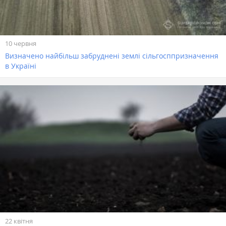
10 червня
Визначено найбільш забруднені землі сільгосппризначення
в Україні
22 квітня