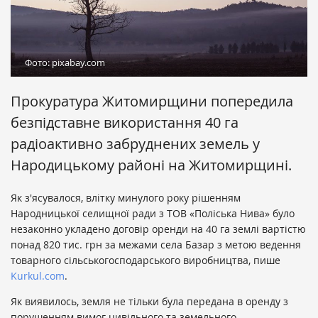
Фото: pixabay.com
Прокуратура Житомирщини попередила
безпідставне використання 40 га
радіоактивно забруднених земель у
Народицькому районі на Житомирщині.
Як з'ясувалося, влітку минулого року рішенням
Народницької селищної ради з ТОВ «Поліська Нива» було
незаконно укладено договір оренди на 40 га землі вартістю
понад 820 тис. грн за межами села Базар з метою ведення
товарного сільськогосподарського виробництва, пише
Kurkul.com
.
Як виявилось, земля не тільки була передана в оренду з
порушенням вимог цивільного та земельного