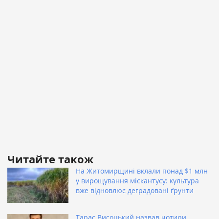
Читайте також
На Житомирщині вклали понад $1 млн
у вирощування міскантусу: культура
вже відновлює деградовані ґрунти
Тарас Висоцький назвав чотири