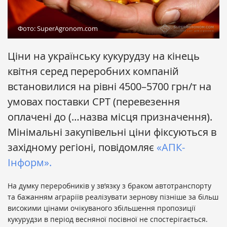
Фото: SuperAgronom.com
Ціни на українську кукурудзу на кінець
квітня серед переробних компаній
встановилися на рівні 4500–5700 грн/т на
умовах поставки СРТ (перевезення
оплачені до (…назва місця призначення).
Мінімальні закупівельні ціни фіксуються в
західному регіоні, повідомляє
«АПК-
Інформ».
На думку переробників у зв’язку з браком автотранспорту
та бажанням аграріїв реалізувати зернову пізніше за більш
високими цінами очікуваного збільшення пропозиції
кукурудзи в період весняної посівної не спостерігається.