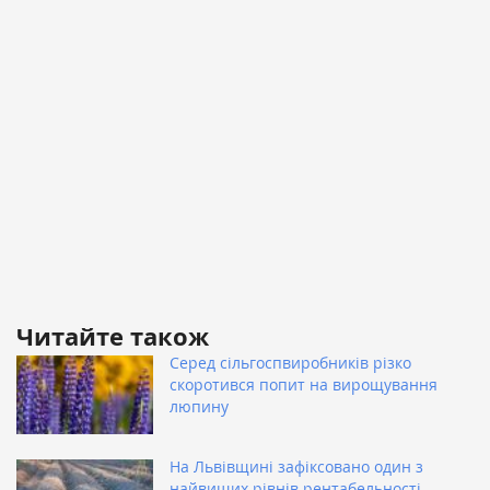
Читайте також
Серед сільгоспвиробників різко
скоротився попит на вирощування
люпину
На Львівщині зафіксовано один з
найвищих рівнів рентабельності