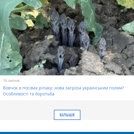
16 липня
Вовчок в посівах ріпаку: нова загроза українським полям?
Особливості та боротьба
БІЛЬШЕ