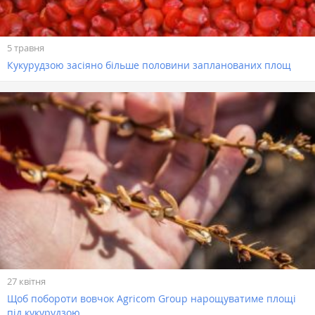
5 травня
Кукурудзою засіяно більше половини запланованих площ
27 квітня
Щоб побороти вовчок Agricom Group нарощуватиме площі
під кукурудзою