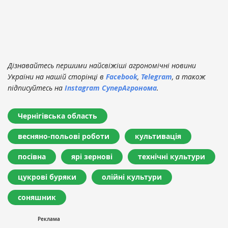
Дізнавайтесь першими найсвіжіші агрономічні новини
України на нашій сторінці в
Facebook
,
Telegram
, а також
підписуйтесь на
Instagram СуперАгронома
.
Чернігівська область
весняно-польові роботи
культивація
посівна
ярі зернові
технічні культури
цукрові буряки
олійні культури
соняшник