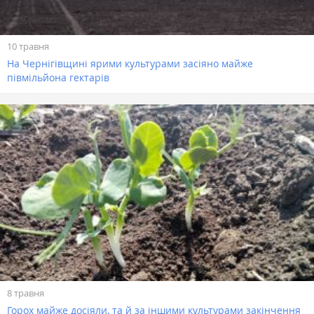
10 травня
На Чернігівщині ярими культурами засіяно майже
півмільйона гектарів
8 травня
Горох майже досіяли, та й за іншими культурами закінчення