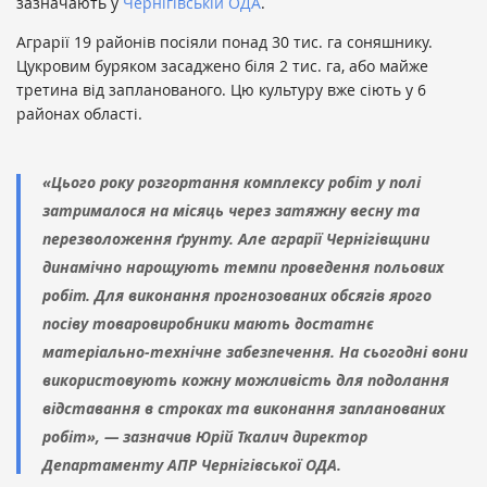
зазначають у
Чернігівській ОДА
.
Аграрії 19 районів посіяли понад 30 тис. га соняшнику.
Цукровим буряком засаджено біля 2 тис. га, або майже
третина від запланованого. Цю культуру вже сіють у 6
районах області.
«Цього року розгортання комплексу робіт у полі
затрималося на місяць через затяжну весну та
перезволоження ґрунту. Але аграрії Чернігівщини
динамічно нарощують темпи проведення польових
робіт. Для виконання прогнозованих обсягів ярого
посіву товаровиробники мають достатнє
матеріально-технічне забезпечення. На сьогодні вони
використовують кожну можливість для подолання
відставання в строках та виконання запланованих
робіт», — зазначив Юрій Ткалич директор
Департаменту АПР Чернігівської ОДА.