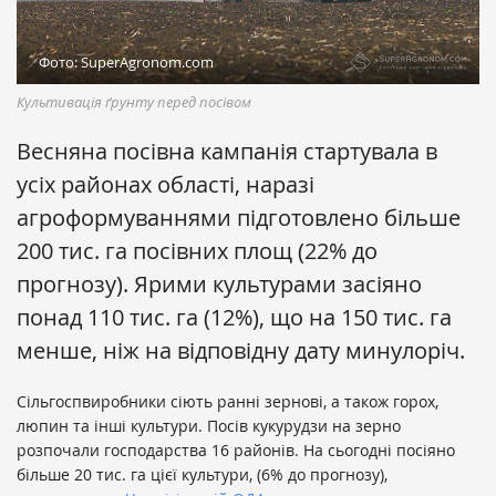
Фото: SuperAgronom.com
Культивація ґрунту перед посівом
Весняна посівна кампанія стартувала в
усіх районах області, наразі
агроформуваннями підготовлено більше
200 тис. га посівних площ (22% до
прогнозу). Ярими культурами засіяно
понад 110 тис. га (12%), що на 150 тис. га
менше, ніж на відповідну дату минулоріч.
Сільгоспвиробники сіють ранні зернові, а також горох,
люпин та інші культури. Посів кукурудзи на зерно
розпочали господарства 16 районів. На сьогодні посіяно
більше 20 тис. га цієї культури, (6% до прогнозу),