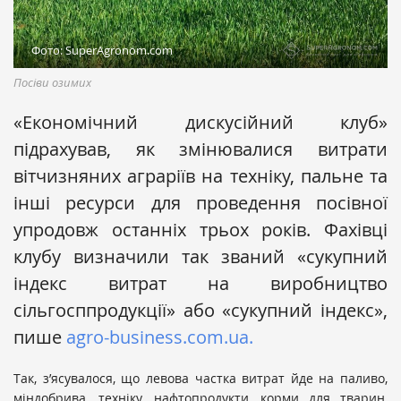
Фото: SuperAgronom.com
Посіви озимих
«Економічний дискусійний клуб»
підрахував, як змінювалися витрати
вітчизняних аграріїв на техніку, пальне та
інші ресурси для проведення посівної
упродовж останніх трьох років. Фахівці
клубу визначили так званий «сукупний
індекс витрат на виробництво
сільгосппродукції» або «сукупний індекс»,
пише
agro-business.com.ua.
Так, з’ясувалося, що левова частка витрат йде на паливо,
міндобрива, техніку, нафтопродукти, корми для тварин,