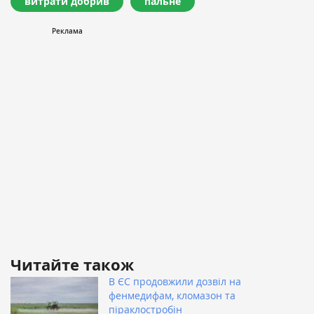
витрати добрив
пальне
Читайте також
В ЄС продовжили дозвіл на
фенмедифам, кломазон та
піраклостробін