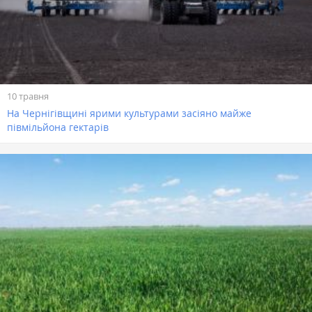
10 травня
На Чернігівщині ярими культурами засіяно майже
півмільйона гектарів