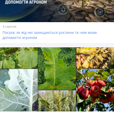
4 серпня
Посуха: як від неї захищаються рослини та чим може
допомогти агроном