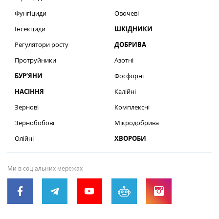
Фунгіциди
Овочеві
Інсекциди
ШКІДНИКИ
Регулятори росту
ДОБРИВА
Протруйники
Азотні
БУР’ЯНИ
Фосфорні
НАСІННЯ
Калійні
Зернові
Комплексні
Зернобобові
Мікродобрива
Олійні
ХВОРОБИ
Ми в соціальних мережах