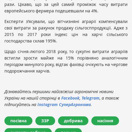
рази. Цікаво, що за цей самий проміжок часу витрати
європейського фермера подешевшали на 4%.
Експерти з’ясували, що вітчизняні аграрії компенсували
свої витрати за рахунок продажу сільгосппродукції. Адже з
2015 по 2017 роки індекс цін на харчі сільського
господарства склав 195%.
Щодо січня-лютого 2018 року, то сукупні витрати аграріїв
встигли зрости майже на 15% порівняно аналогічним
періодом минулого року, відтак фахівці очікують на чергове
подорожчання харчів.
Дізнавайтесь першими найсвіжіші агрономічні новини
України на нашій сторінці в
Facebook
,
Telegram
, а також
підписуйтесь на
Instagram СуперАгронома
.
посівна
ЗЗР
добрива
насіння