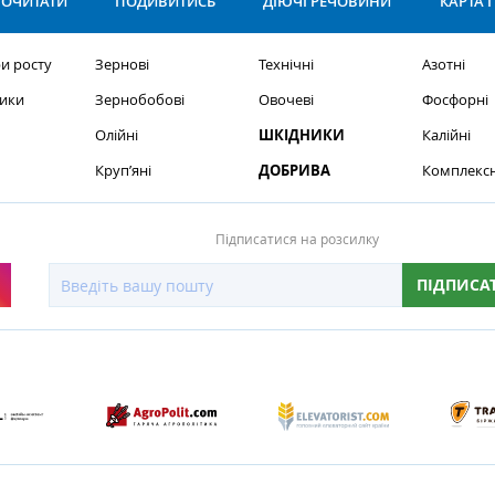
ОЧИТАТИ
ПОДИВИТИСЬ
ДІЮЧІ РЕЧОВИНИ
КАРТА 
и росту
Зернові
Технічні
Азотні
ики
Зернобобові
Овочеві
Фосфорні
Олійні
ШКІДНИКИ
Калійні
Круп’яні
ДОБРИВА
Комплексн
Підписатися на розсилку
ПІДПИСА