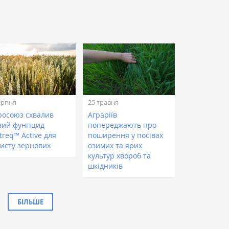
ерпня
25 травня
росоюз схвалив
Аграріїв
вий фунгіцид
попереджають про
treq™ Active для
поширення у посівах
хисту зернових
озимих та ярих
культур хвороб та
шкідників
БІЛЬШЕ