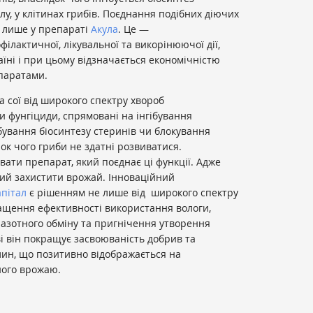
олу, у клітинах грибів. Поєднання подібних діючих
я лише у препараті
Акула
. Це —
ілактичної, лікувальної та викорінюючої дії,
аїні і при цьому відзначається економічністю
паратами.
а сої від широкого спектру хвороб
 фунгіциди, спрямовані на інгібування
ібування біосинтезу стеринів чи блокування
ок чого гриби не здатні розвиватися.
ати препарат, який поєднає ці функції. Адже
ний захистити врожай. Інноваційний
апітал
є рішенням не лише від широкого спектру
ращення ефективності використання вологи,
азотного обміну та пригнічення утворення
ві він покращує засвоюваність добрив та
лин, що позитивно відображається на
ного врожаю.