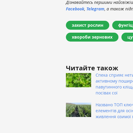
Дізнавайтесь першими найсвіжіші
Facebook
,
Telegram
, а також під
захист рослин
фунгі
хвороби зернових
цу
Читайте також
Спека сприяє нет
активному поши
павутинного кліщ
посівах сої
Названо ТОП клю
елементів для осі
живлення озимої