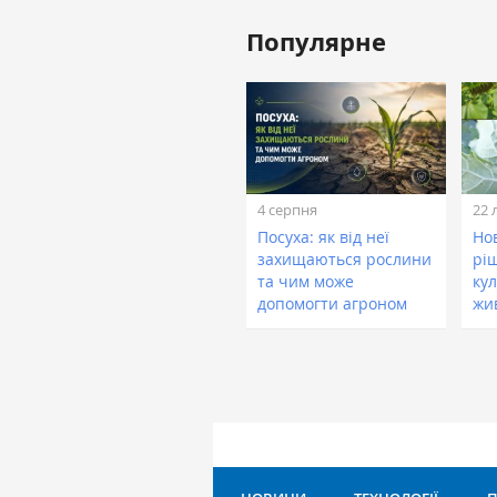
Популярне
4 серпня
22 
Посуха: як від неї
Нов
захищаються рослини
рі
та чим може
кул
допомогти агроном
жи