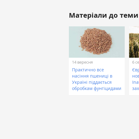
Матеріали до теми
14 вересня
6 с
Практично все
Єв
насіння пшениці в
но
Україні піддається
Ina
обробкам фунгіцидами
за