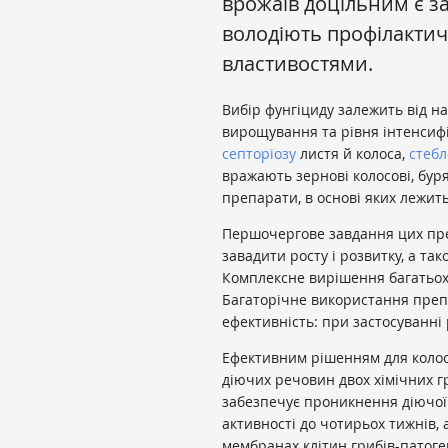
врожаїв доцільним є за
володіють профілакти
властивостями.
Вибір фунгіциду залежить від н
вирощування та рівня інтенсифік
септоріозу
листя й колоса,
стебл
вражають зернові колосові, бур
препарати, в основі яких лежи
Першочергове завдання цих пре
завадити росту і розвитку, а так
Комплексне вирішення багатьох
Багаторічне використання преп
ефективність: при застосуванні
Ефективним рішенням для колос
діючих речовин двох хімічних гр
забезпечує проникнення діючої
активності до чотирьох тижнів,
мембранах клітин грибів-патоген