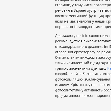
стеринів, у тому числі ергостер
речовин в Україні зустрічаєтьс
високоефективний фунгіцид проф
який не має аналогів у нашій кр
порівняно із закордонними пре
Для захисту посівів соняшнику т
рекомендується використовувати
мітохондріального дихання, інг
утворення ергостеролу, за рахун
Оптимальним виходом є застосув
тільки комплексний підхід здат
трьохкомпонентний фунгіцид
К
хвороб, але й забезпечить пок
фотоасиміляцію, збалансування 
етилену. Крім того, у перспекти
фотосинтетичну активність рос
продуктивності і якості вироще