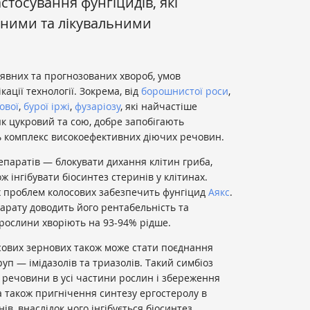
стосування фунгіцидів, які
чними та лікувальними
аявних та прогнозованих хвороб, умов
ації технології. Зокрема, від
борошнистої роси
,
ової
,
бурої іржі
,
фузаріозу
, які найчастіше
як цукровий та сою, добре запобігають
ть комплекс високоефективних діючих речовин.
паратів — блокувати дихання клітин гриба,
ож інгібувати біосинтез стеринів у клітинах.
 проблем колосових забезпечить фунгіцид
Аякс
.
арату доводить його рентабельність та
 рослини хворіють на 93-94% рідше.
ових зернових також може стати поєднання
уп — імідазолів та триазолів. Такий симбіоз
 речовини в усі частини рослин і збереження
 а також пригнічення синтезу ергостеролу в
ів, внаслідок чого інгібується біосинтез