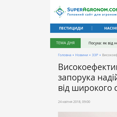
ПЕСТИЦИДИ
НАСІН
ТЕМА ДНЯ
Посуха: як від
Головна
•
Новини
•
ЗЗР
•
Високоеф
Високоефекти
запорука наді
від широкого 
24 квітня 2018, 09:00