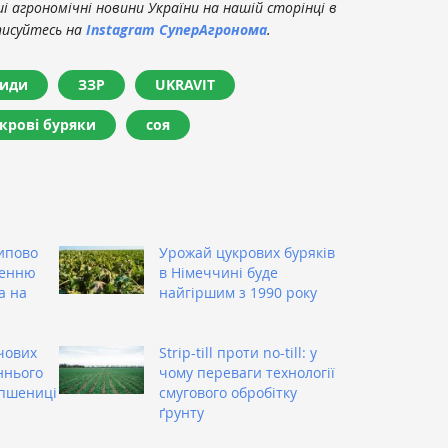
 агрономічні новини України на нашій сторінці в
писуйтесь на
Instagram СуперАгронома
.
циди
ЗЗР
UKRAVIT
крові буряки
соя
ипово
Урожай цукрових буряків
ренню
в Німеччині буде
а на
найгіршим з 1990 року
чових
Strip-till проти no-till: у
ннього
чому переваги технології
 пшениці
смугового обробітку
ґрунту