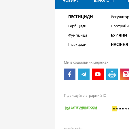
НОВИНИ
ТЕХНОЛОГІЇ
П
ПЕСТИЦИДИ
Регулятор
Гербіциди
Протруйн
Фунгіциди
БУР’ЯНИ
Інсекциди
НАСІННЯ
Ми в соціальних мережах
Підвищуйте аграрний IQ