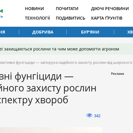
НОВИНИ
ПОЧИТАТИ
ДІЮЧІ РЕЧОВИНИ
ТЕХНОЛОГІЇ
ПОДИВИТИСЬ
КАРТА ҐРУНТІВ
НЯ
ДОБРИВА
БУР’ЯНИ
Х
 неї захищаються рослини та чим може допомогти агроном
ективні фунгіциди — запорука надійного захисту рослин від широкого
вні фунгіциди —
йного захисту рослин
спектру хвороб
342