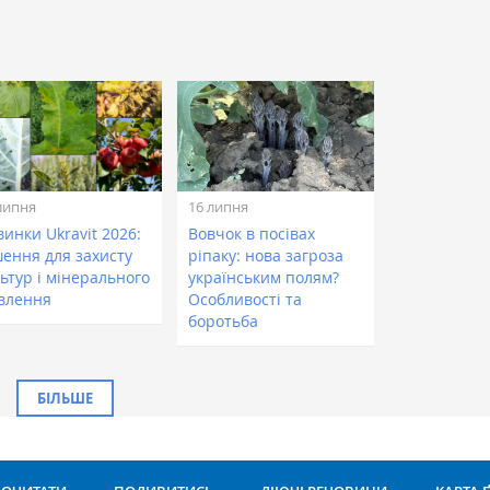
липня
16 липня
инки Ukravit 2026:
Вовчок в посівах
шення для захисту
ріпаку: нова загроза
ьтур і мінерального
українським полям?
влення
Особливості та
боротьба
БІЛЬШЕ