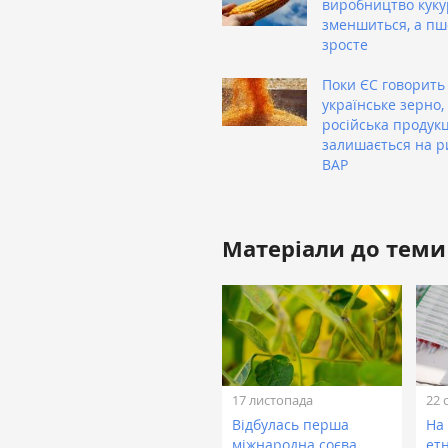
виробництво куку
зменшиться, а п
зросте
Поки ЄС говорить
українське зерно,
російська продукц
залишається на р
ВАР
Матеріали до теми
17 листопада
22 
Відбулась перша
На
міжнародна соєва
ет