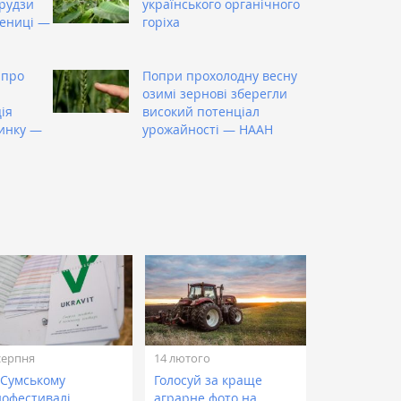
рудзи
українського органічного
шениці —
горіха
 про
Попри прохолодну весну
озимі зернові зберегли
ія
високий потенціал
инку —
урожайності — НААН
серпня
14 лютого
 Сумському
Голосуй за краще
нофестивалі
аграрне фото на