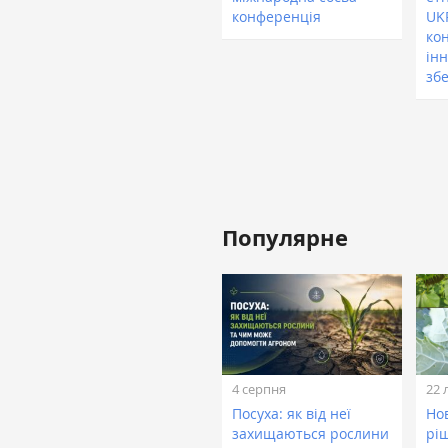
конференція
UK
ко
ін
зб
Популярне
4 серпня
22 
Посуха: як від неї
Нов
захищаються рослини
рі