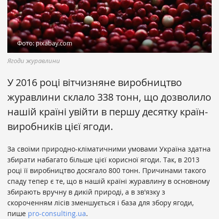
Фото: pixabay.com
Ягоди журавлини
У 2016 році вітчизняне виробництво
журавлини склало 338 тонн, що дозволило
нашій країні увійти в першу десятку країн-
виробників цієї ягоди.
За своїми природно-кліматичними умовами Україна здатна
збирати набагато більше цієї корисної ягоди. Так, в 2013
році її виробництво досягало 800 тонн. Причинами такого
спаду тепер є те, що в нашій країні журавлину в основному
збирають вручну в дикій природі, а в зв'язку з
скороченням лісів зменшується і база для збору ягоди,
пише
pro-consulting.ua
.