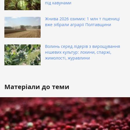
під кавунами
Жнива 2026 озимих: 1 млн т пшениці
вже зібрали аграрії Полтавщини
Волинь серед лідерів з вирощування
нішевих культур: лохини, спаржі,
жимолості, журавлини
Матеріали до теми