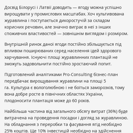
Досвід Білорусі і Латвії доводить — ягоду можна успішно
вирощувати у промислових масштабах. Хоч культивована
журавлина і поступається дикоростучій за складом
корисних речовин, але значно виграє в неї з інших
споживчих властивостей — зовнішнім виглядом і розміром.
Внутрішній ринок даної ягоди постійно збільшується під
впливом поширюваних серед населення ідей здорового
харчування. Існуючі площі журавлинних плантацій не
зможуть задовольнити постійно зростаючий попит.
Підготовлений аналітиками Pro-Consulting бізнес-план
передбачає вирощування журавлини на площі 5
га. Культура є вологолюбною і не боїться заморозків, тому
вона добре росте в північних областях України,
плодоносити плантація може до 60 років.
Найбільша частина від загального обсягу витрат (36%) буде
витрачена на проведення посадки і догляд за журавлиною.
На обладнання з переробки та фасування ягід необхідно
25% коштів. Ще 10% інвестицій необхідно на здійснення