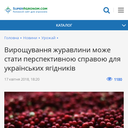
КАТАЛОГ
Головна
•
Новини
•
Урожай
•
Вирощування журавлини може
стати перспективною справою для
українських ягідників
17 квітня 2018, 18:20
1180