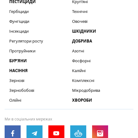
ПЕСТИЦИДИ
Круп’яні
Гербіциди
Технічні
Фунгіциди
Овочеві
Інсекциди
ШКІДНИКИ
Регулятори росту
ДОБРИВА
Протруйники
Азотні
БУР’ЯНИ
Фосфорні
НАСІННЯ
Калійні
Зернові
Комплексні
Зернобобові
Мікродобрива
Олійні
ХВОРОБИ
Ми в соціальних мережах