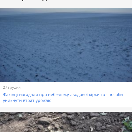
27 грудня
Фахівці нагадали про небезпеку льодової кірки та способи
уникнути втрат урожаю