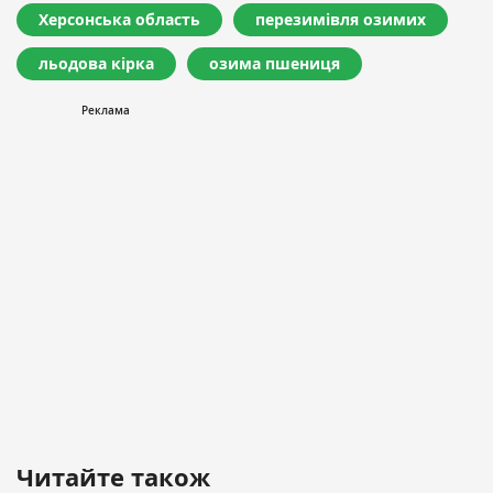
Херсонська область
перезимівля озимих
льодова кірка
озима пшениця
Читайте також