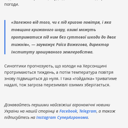
погоди.
«Залежно від того, чи є під кригою повітря, і яка
товщина крижаного шару, озимі можуть
протриматися під ним без суттєвої шкоди до двох
тижнів», — зауважує Раїса Вожегова, директор
Інституту зрошуваного землеробства.
Синоптики прогнозують, що холоди на Херсонщині
протримаються тиждень, а потім температура повітря
знову підвищиться до нуля. І така «гойдалка» триватиме
надалі, тож загроза перезимівлі озимих зберігається.
Дізнавайтесь першими найсвіжіші агрономічні новини
України на нашій сторінці в
Facebook
,
Telegram
, а також
підписуйтесь на
Instagram СуперАгронома
.