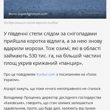
Фото: SuperAgronom.com
На Херсонщині озимі вкрило льодом
У південні степи слідом за снігопадами
прийшла коротка відлига, а за нею знову
вдарили морози. Тож озимі, які в області
займають 530 тис. га, на більшій частині
площ укрив крижаний «панцир».
Про це повідомляє
Кurkul.com
з посиланням на «Голос
України».
Аграрії кажуть, що поки нічого непоправного не сталося.
Володимир Проценко, директор дослідного господарства
«Каховське», говорить, що стан озимих залишається
задовільним, проте, що буде далі, залежить від примх