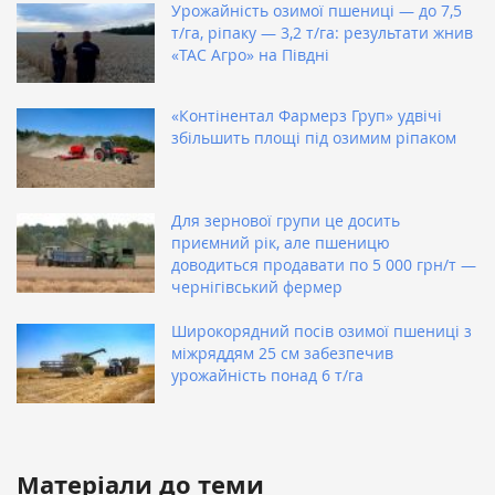
Урожайність озимої пшениці — до 7,5
т/га, ріпаку — 3,2 т/га: результати жнив
«ТАС Агро» на Півдні
«Контінентал Фармерз Груп» удвічі
збільшить площі під озимим ріпаком
Для зернової групи це досить
приємний рік, але пшеницю
доводиться продавати по 5 000 грн/т —
чернігівський фермер
Широкорядний посів озимої пшениці з
міжряддям 25 см забезпечив
урожайність понад 6 т/га
Матеріали до теми