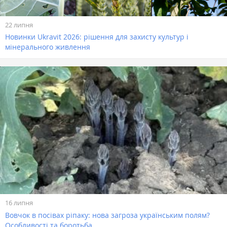
22 липня
Новинки Ukravit 2026: рішення для захисту культур і
мінерального живлення
16 липня
Вовчок в посівах ріпаку: нова загроза українським полям?
Особливості та боротьба