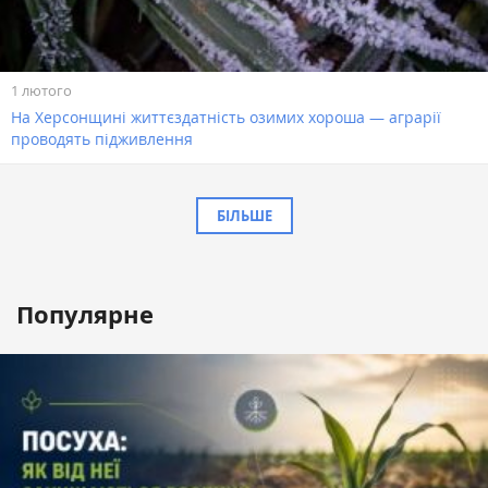
1 лютого
На Херсонщині життєздатність озимих хороша — аграрії
проводять підживлення
БІЛЬШЕ
Популярне