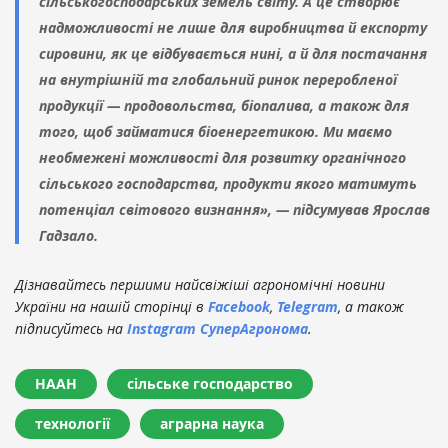
сільськогосподарських земель світу. А це створює
надможливості не лише для виробництва й експорту
сировини, як це відбувається нині, а й для постачання
на внутрішній та глобальний ринок переробленої
продукції — продовольства, біопалива, а також для
того, щоб займатися біоенергетикою. Ми маємо
необмежені можливості для розвитку органічного
сільського господарства, продукти якого матимуть
потенціал світового визнання», — підсумував Ярослав
Гадзало.
Дізнавайтесь першими найсвіжіші агрономічні новини
України на нашій сторінці в
Facebook
,
Telegram
, а також
підписуйтесь на
Instagram СуперАгронома
.
НААН
сільське господарство
технології
аграрна наука