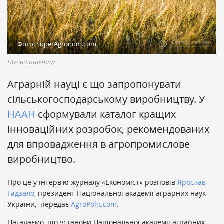
Фото: SuperAgronom.com
Посіви пшениці
Аграрній науці є що запропонувати
сільськогосподарському виробництву. У
НААН
сформували каталог кращих
інноваційних розробок, рекомендованих
для впровадження в агропромислове
виробництво.
Про це у інтерв'ю журналу «Економіст» розповів
Ярослав
Гадзало
, президент Національної академії аграрних наук
України, передає
АgroРolit.com
.
Нагадаємо, що установи Національної академії аграрних