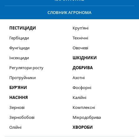
СЛОВНИК АГРОНОМА
ПЕСТИЦИДИ
Круп’яні
Гербіциди
Технічні
Фунгіциди
Овочеві
Інсекциди
ШКІДНИКИ
Регулятори росту
ДОБРИВА
Протруйники
Азотні
БУР’ЯНИ
Фосфорні
НАСІННЯ
Калійні
Зернові
Комплексні
Зернобобові
Мікродобрива
Олійні
ХВОРОБИ