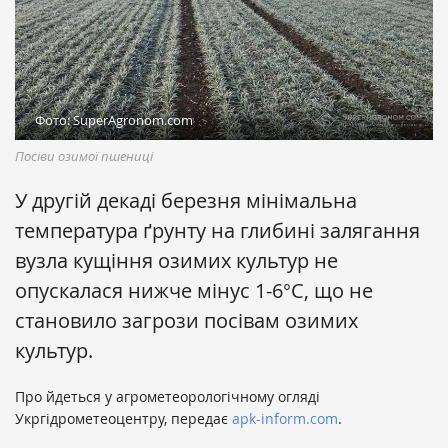
Фото: SuperAgronom.com
Посіви озимої пшениці
У другій декаді березня мінімальна
температура ґрунту на глибині залягання
вузла кущіння озимих культур не
опускалася нижче мінус 1-6°С, що не
становило загрози посівам озимих
культур.
Про йдеться у агрометеорологічному огляді
Укргідрометеоцентру, передає
apk-inform.com
.