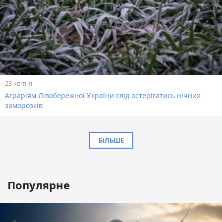
23 квітня
Аграріям Лівобережної України слід остерігатись нічних
заморозків
БІЛЬШЕ
Популярне