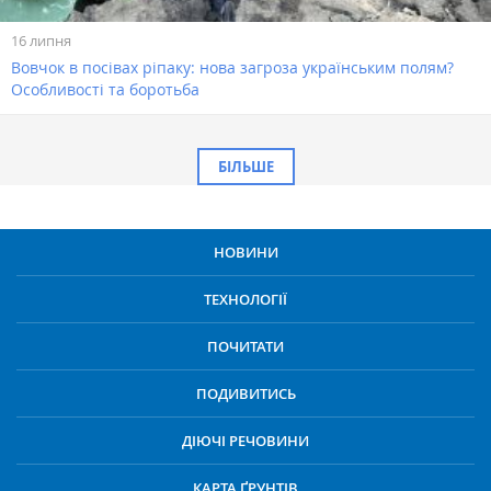
16 липня
Вовчок в посівах ріпаку: нова загроза українським полям?
Особливості та боротьба
БІЛЬШЕ
НОВИНИ
ТЕХНОЛОГІЇ
ПОЧИТАТИ
ПОДИВИТИСЬ
ДІЮЧІ РЕЧОВИНИ
КАРТА ҐРУНТІВ