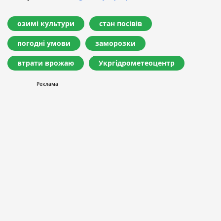
озимі культури
стан посівів
погодні умови
заморозки
втрати врожаю
Укргідрометеоцентр