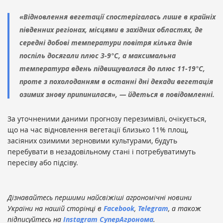
«Відновлення вегетації спостерігалась лише в крайніх
південних регіонах, місцями в західних областях, де
середні добові температури повітря кілька днів
поспіль досягали плюс 3-9°С, а максимальна
температура вдень підвищувалася до плюс 11-19°С,
проте з похолоданням в останні дні декади вегетація
озимих знову припинилася», — йдеться в повідомленні.
За уточненими даними прогнозу перезимівлі, очікується,
що на час відновлення вегетації близько 11% площ,
засіяних озимими зерновими культурами, будуть
перебувати в незадовільному стані і потребуватимуть
пересіву або підсіву.
Дізнавайтесь першими найсвіжіші агрономічні новини
України на нашій сторінці в
Facebook
,
Telegram
, а також
підписуйтесь на
Instagram СуперАгронома
.