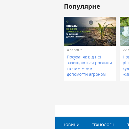
Популярне
4 серпня
22 
Посуха: як від неї
Нов
захищаються рослини
рі
та чим може
кул
допомогти агроном
жи
НОВИНИ
ТЕХНОЛОГІЇ
П