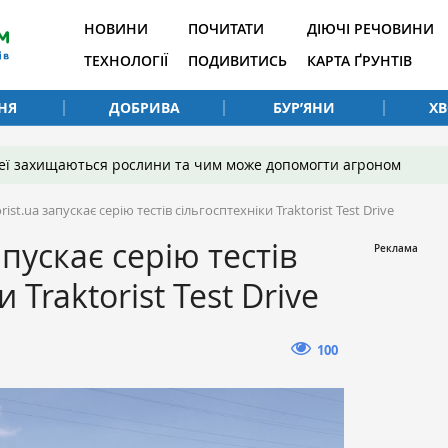
НОВИНИ
ПОЧИТАТИ
ДІЮЧІ РЕЧОВИНИ
ТЕХНОЛОГІЇ
ПОДИВИТИСЬ
КАРТА ҐРУНТІВ
НЯ
ДОБРИВА
БУР’ЯНИ
Х
 неї захищаються рослини та чим може допомогти агроном
rist.ua запускає серію тестів сільгосптехніки Traktorist Test Drive
апускає серію тестів
 Traktorist Test Drive
100