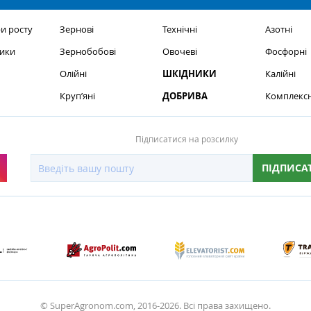
и росту
Зернові
Технічні
Азотні
ики
Зернобобові
Овочеві
Фосфорні
Олійні
ШКІДНИКИ
Калійні
Круп’яні
ДОБРИВА
Комплексн
Підписатися на розсилку
ПІДПИСА
© SuperAgronom.com, 2016-2026. Всі права захищено.