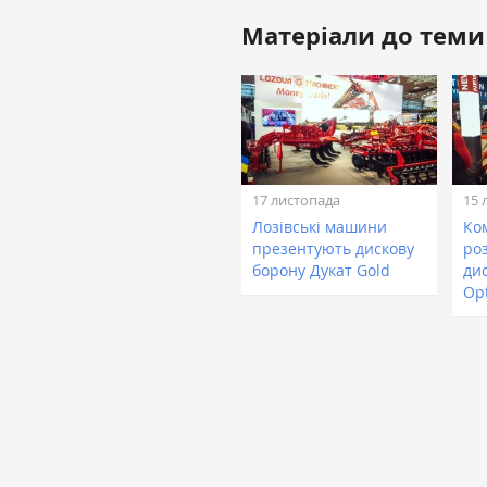
Матеріали до теми
17 листопада
15 
Лозівські машини
Ко
презентують дискову
ро
борону Дукат Gold
ди
Op