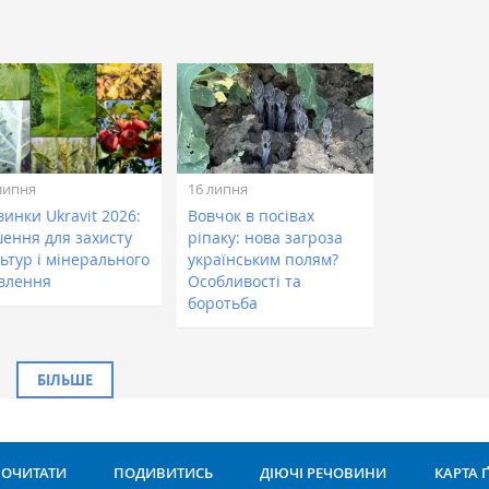
липня
16 липня
инки Ukravit 2026:
Вовчок в посівах
шення для захисту
ріпаку: нова загроза
ьтур і мінерального
українським полям?
влення
Особливості та
боротьба
БІЛЬШЕ
ОЧИТАТИ
ПОДИВИТИСЬ
ДІЮЧІ РЕЧОВИНИ
КАРТА 