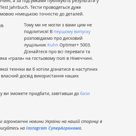
чині, а за підсумками публікують результати у
Test Jahrbuch. Тести проводяться дуже
рмовою німецькою точністю до деталей.
Тому ми не могли з вами цим не
hn
поділитися! В
першому випуску
розповідаємо про дисковий
лущільник
Kuhn
Optimer+ 5003.
Дізнайтеся про всі переваги та
яка «грала» на гостьовому полі в Німеччині.
якої техніки ви б хотіли дізнатися в наступних
о власний досвід використання наших
ку ви зможете придбати, завітавши до
бази
 агрономічні новини України на нашій сторінці в
писуйтесь на
Instagram СуперАгронома
.