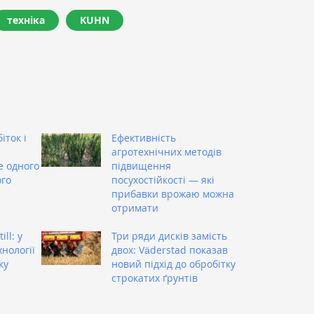
техніка
KUHN
іток і
Ефективність
агротехнічних методів
е одного
підвищення
ого
посухостійкості — які
прибавки врожаю можна
отримати
ill: у
Три ряди дисків замість
нології
двох: Väderstad показав
ку
новий підхід до обробітку
строкатих ґрунтів