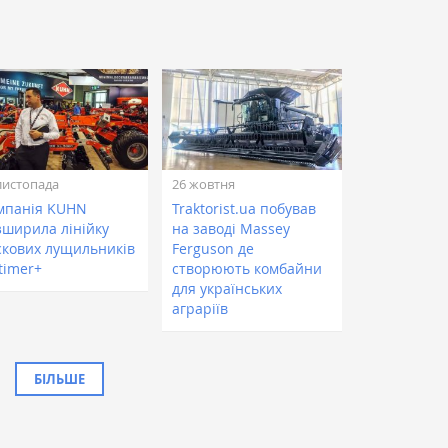
листопада
26 жовтня
мпанія KUHN
Traktorist.ua побував
зширила лінійку
на заводі Massey
скових лущильників
Ferguson де
timer+
створюють комбайни
для українських
аграріїв
БІЛЬШЕ