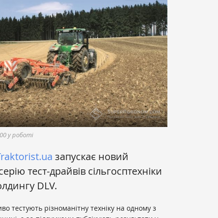
00 у роботі
raktorist.ua
запускає новий
ерію тест-драйвів сільгосптехніки
олдингу DLV.
иво тестують різноманітну техніку на одному з