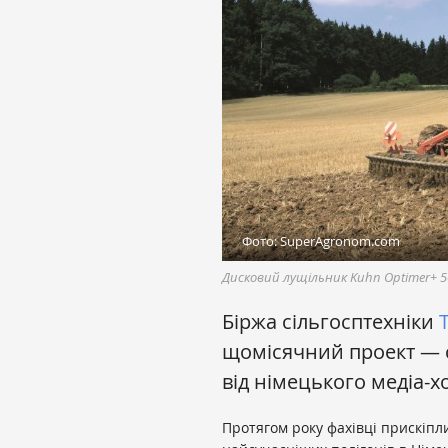
Фото: SuperAgronom.com
Дисковий лущільник Kuhn Optimer+ 5
Біржа сільгосптехніки
T
щомісячний проект — с
від німецького медіа-х
Протягом року фахівці прискіпл