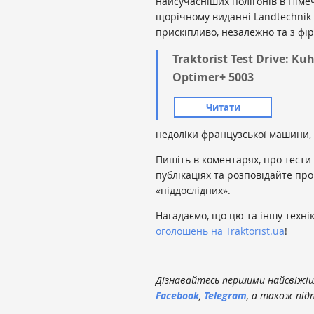
найсучасніших полігонів в Німеч
щорічному виданні Landtechnik 
прискіпливо, незалежно та з фі
Traktorist Test Drive: Ku
Optimer+ 5003
Читати
недоліки французської машини, 
Пишіть в коментарях, про тести 
публікаціях та розповідайте пр
«піддослідних».
Нагадаємо, що цю та іншу техні
оголошень на Traktorist.ua
!
Дізнавайтесь першими найсвіжіші
Facebook
,
Telegram
, а також під