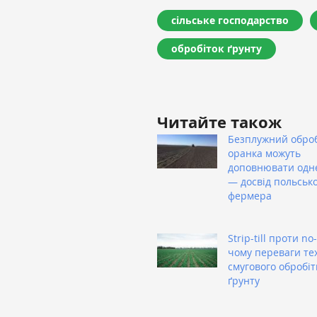
сільське господарство
обробіток ґрунту
Читайте також
Безплужний оброб
оранка можуть
доповнювати одн
— досвід польськ
фермера
Strip-till проти no-t
чому переваги тех
смугового обробіт
ґрунту