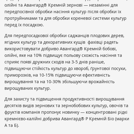
олійні та Авангард® Кремній зернові — незамінні для
передпосівної обробки насіння культур після обробки їх
протруйниками та для обробки кореневої системи культур
перед їх посадкою.
Для передпосадкової обробки саджанців плодових дерев,
ягідних культур та декоративних кущів фахівці радять
використовувати добриво Авангард® Кремній бобові,
олійні, яке на 10% підвищує польову схожість насіння та
сприяє появі дружних сходів на 3-5 днів раніше,
підвищуючи стійкість культур до хвороб, ґрунтової посухи,
приморозків, на 10-15% підвищуючи ефективність
вирощування та на 10-30% збільшуючи врожайність
вирощуваних культур.
Для захисту та підвищення продуктивності вирощування
десятків видів зернових та зернобобових культур, овочів та
фруктів компанія пропонує новинку — концентровані рідкі
кремнієво-калійні добрива Авангард® Р Кремній Біо (марки
А та Б).