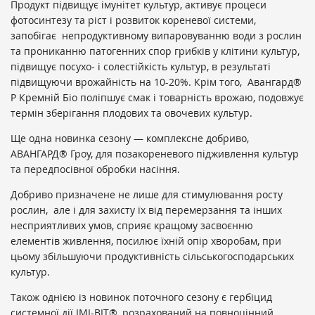
Продукт підвищує імунітет культур, активує процеси
фотосинтезу та ріст і розвиток кореневої системи,
запобігає непродуктивному випаровуванню води з рослин
та прониканню патогенних спор грибків у клітини культур,
підвищує посухо- і солестійкість культур, в результаті
підвищуючи врожайність на 10-20%. Крім того, Авангард®
Р Кремній Біо поліпшує смак і товарність врожаю, подовжує
термін зберігання плодових та овочевих культур.
Ще одна новинка сезону — комплексне добриво,
АВАНГАРД® Гроу, для позакореневого підживлення культур
та передпосівної обробки насіння.
Добриво призначене не лише для стимулювання росту
рослин, але і для захисту їх від перемерзання та інших
несприятливих умов, сприяє кращому засвоєнню
елементів живлення, посилює їхній опір хворобам, при
цьому збільшуючи продуктивність сільськогосподарських
культур.
Також однією із новинок поточного сезону є гербіцид
системної дії ІМІ-ВІТ®, розрахований на повноцінний