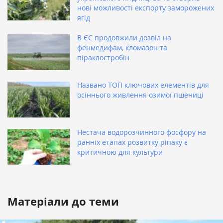
нові можливості експорту заморожених
ягід
В ЄС продовжили дозвіл на
фенмедифам, кломазон та
піраклостробін
Названо ТОП ключових елементів для
осіннього живлення озимої пшениці
Нестача водорозчинного фосфору на
ранніх етапах розвитку ріпаку є
критичною для культури
Матеріали до теми