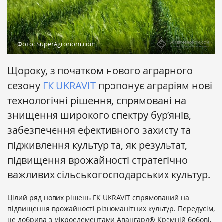
Фото: SuperAgronom.com
Щороку, з початком нового аграрного
сезону
ГК UKRAVIT
пропонує аграріям нові
технологічні рішення, спрямовані на
знищення широкого спектру бур’янів,
забезпечення ефективного захисту та
підживлення культур та, як результат,
підвищення врожайності стратегічно
важливих сільськогосподарських культур.
Цілий ряд нових рішень ГК UKRAVIT спрямований на
підвищення врожайності різноманітних культур. Передусім,
це добрива з мікроелементами Авангард® Кремній бобові,