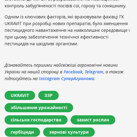
контроль забур’яненості посівів сої, гороху та соняшнику.
Одним із ключових факторів, які враховували фахівці ГК
UKRAVIT при розробці нових препаратів, було зменшення
пестицидного навантаження на навколишнє середовище і
при цьому забезпечення технічної ефективності
пестицидів на шкідливі організми.
Дізнавайтесь першими найсвіжіші агрономічні новини
України на нашій сторінці в
Facebook
,
Telegram
, а також
підписуйтесь на
Instagram СуперАгронома
.
UKRAVIT
ЗЗР
збільшення урожайності
сільське господарство
захист рослин
гербіциди
зернові культури