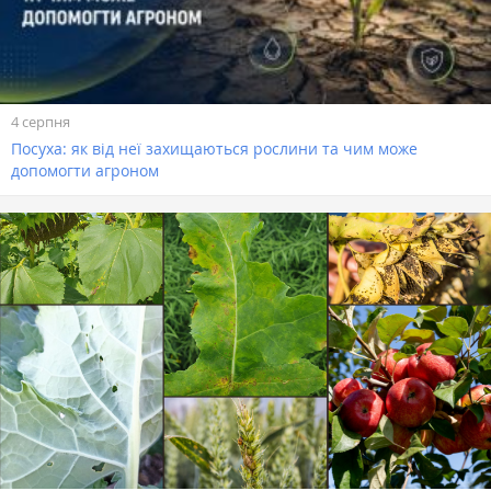
4 серпня
Посуха: як від неї захищаються рослини та чим може
допомогти агроном