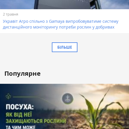
2 травня
Укравіт Агро спільно з Gamaya випробовуватиме систему
дистанційного моніторингу потреби рослин у добривах
БІЛЬШЕ
Популярне