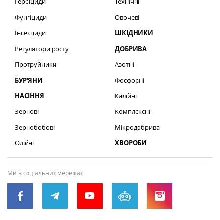
Гербіциди
Технічні
Фунгіциди
Овочеві
Інсекциди
ШКІДНИКИ
Регулятори росту
ДОБРИВА
Протруйники
Азотні
БУР’ЯНИ
Фосфорні
НАСІННЯ
Калійні
Зернові
Комплексні
Зернобобові
Мікродобрива
Олійні
ХВОРОБИ
Ми в соціальних мережах