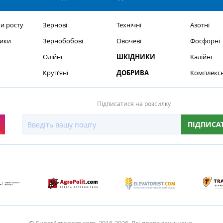
и росту
Зернові
Технічні
Азотні
ики
Зернобобові
Овочеві
Фосфорні
Олійні
ШКІДНИКИ
Калійні
Круп’яні
ДОБРИВА
Комплексн
Підписатися на розсилку
ПІДПИСА
© SuperAgronom.com, 2016-2026. Всі права захищено.