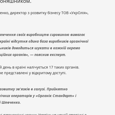
 соняшником.
нко, директор з розвитку бізнесу ТОВ «УкрОлія»,
зпечення своїх виробництв сировиною вимагає
країні відсутня єдина база виробників органічної
льників доводиться шукати в кожній окремо
ційних органів», — пояснив експерт.
 день в країні налічується 17 таких органів.
е представлені у відкритому доступі.
звитку зв'язків в галузі. Прийнятно
ічних операторів у «Органік Стандарт» і
й Шевченко.
 агрономічні новини України на нашій сторінці в