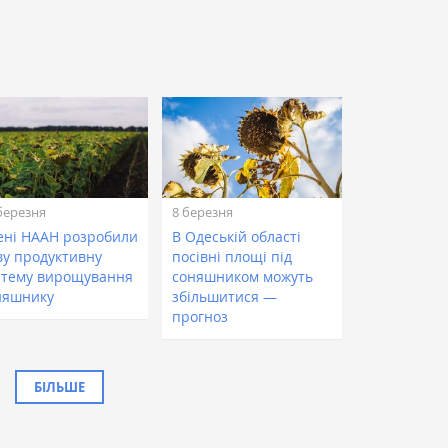
березня
8 березня
ені НААН розробили
В Одеській області
ву продуктивну
посівні площі під
стему вирощування
соняшником можуть
няшнику
збільшитися —
прогноз
БІЛЬШЕ