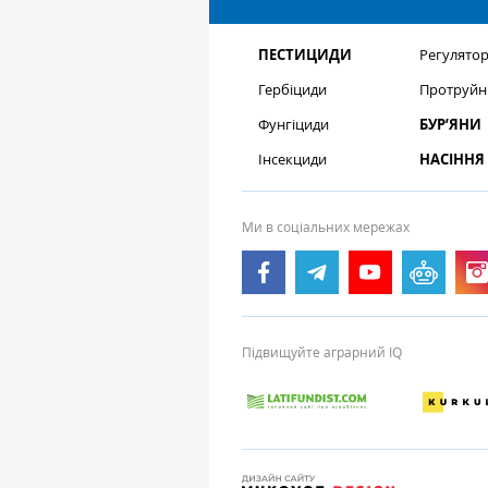
ПЕСТИЦИДИ
Регулятор
Гербіциди
Протруйн
Фунгіциди
БУР’ЯНИ
Інсекциди
НАСІННЯ
Ми в соціальних мережах
Підвищуйте аграрний IQ