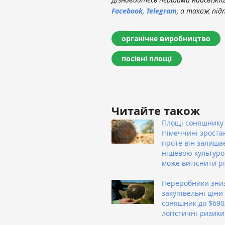
Facebook
,
Telegram
, а також під
органічне виробництво
посівні площі
Читайте також
Площі соняшнику
Німеччині зроста
проте він залиша
нішевою культуро
може витіснити р
Переробники зни
закупівельні ціни
соняшник до $690
логістичні ризики