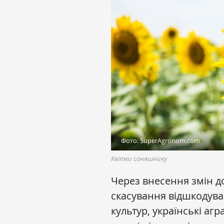
Фото: SuperAgronom.com
Квітки соняшнику
Через внесення змін д
скасування відшкодува
культур, українські агр