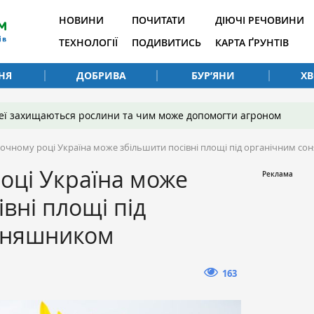
НОВИНИ
ПОЧИТАТИ
ДІЮЧІ РЕЧОВИНИ
ТЕХНОЛОГІЇ
ПОДИВИТИСЬ
КАРТА ҐРУНТІВ
НЯ
ДОБРИВА
БУР’ЯНИ
Х
 неї захищаються рослини та чим може допомогти агроном
точному році Україна може збільшити посівні площі під органічним с
оці Україна може
вні площі під
оняшником
163