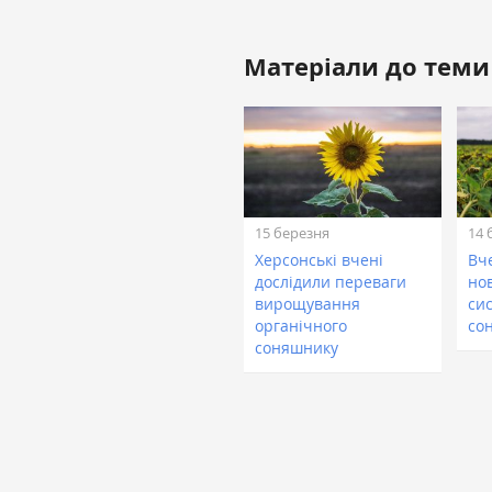
Матеріали до теми
15 березня
14 
Херсонські вчені
Вч
дослідили переваги
но
вирощування
си
органічного
со
соняшнику