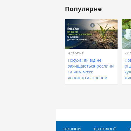
Популярне
4 серпня
22 
Посуха: як від неї
Нов
захищаються рослини
рі
та чим може
кул
допомогти агроном
жи
НОВИНИ
ТЕХНОЛОГІЇ
П