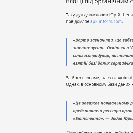
площі під органічним
Таку думку висловив Юрій Шевче
повідомляє
apk-inform.com
.
«Варто зазначити, що забе
значних зусиль. Оскільки в У
сільгосппродукції, постача
взятій базі даних сертифіка
За його словами, на сьогоднішній
Однак, в основному бази даних н
«Це заважає нормальному ро
представлені реєстри орган
«Біоінспекта», — додав Юрі
Дізнавайтесь першими найсвіжіші