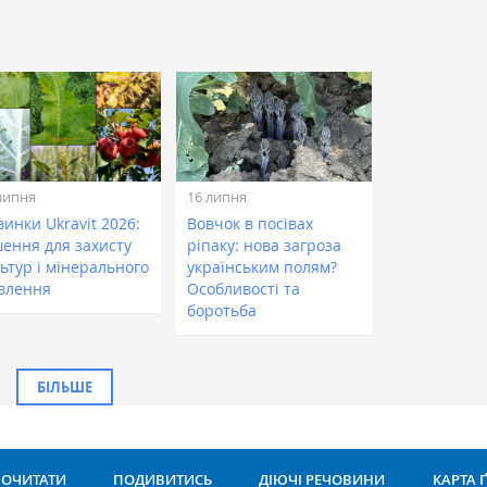
липня
16 липня
инки Ukravit 2026:
Вовчок в посівах
шення для захисту
ріпаку: нова загроза
ьтур і мінерального
українським полям?
влення
Особливості та
боротьба
БІЛЬШЕ
ОЧИТАТИ
ПОДИВИТИСЬ
ДІЮЧІ РЕЧОВИНИ
КАРТА 