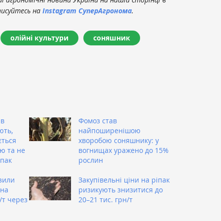
писуйтесь на
Instagram СуперАгронома
.
олійні культури
соняшник
 в
Фомоз став
ють,
найпоширенішою
ється
хворобою соняшнику: у
ю та не
вогнищах уражено до 15%
іпак
рослин
зили
Закупівельні ціни на ріпак
 на
ризикують знизитися до
/т через
20–21 тис. грн/т