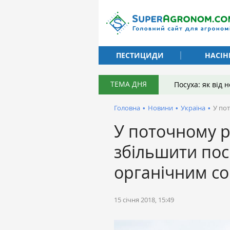
ПЕСТИЦИДИ
НАСІН
ТЕМА ДНЯ
Посуха: як від
Головна
•
Новини
•
Україна
•
У по
У поточному р
збільшити посі
органічним с
15 січня 2018, 15:49