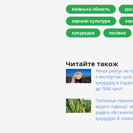
Київська область
уро
зернові культури
зер
кукурудза
посівна
Читайте також
Ринок реагує на 
з експортом: ціни
кукурудзу в Украї
до 7000 грн/т
Попелиця перено
вірусні інфекції: 
радять обстежити
кукурудзи й соня