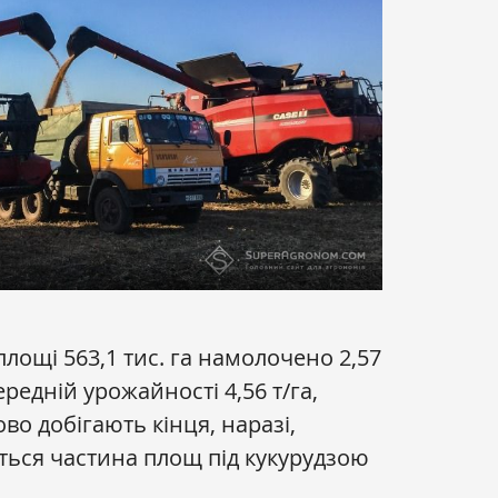
площі 563,1 тис. га намолочено 2,57
ередній урожайності 4,56 т/га,
во добігають кінця, наразі,
ься частина площ під кукурудзою