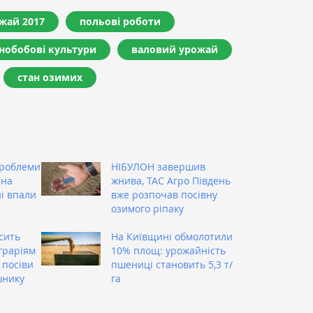
жай 2017
польові роботи
нобобові культури
валовий урожай
стан озимих
проблеми
НІБУЛОН завершив
 на
жнива, ТАС Агро Південь
ні впали
вже розпочав посівну
озимого ріпаку
сить
На Київщині обмолотили
аграріям
10% площ: урожайність
 посіви
пшениці становить 5,3 т/
шнику
га