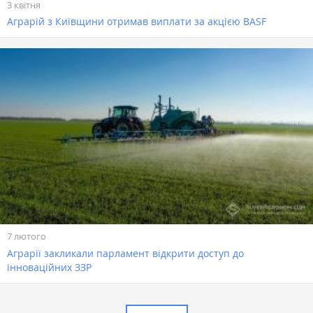
3 квітня
Аграрій з Київщини отримав виплати за акцією BASF
7 лютого
Аграрії закликали парламент відкрити доступ до
інноваційних ЗЗР