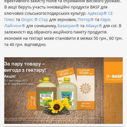
ефективного захисту полів та отримання високого урожаю.
В акції беруть участь інноваційні продукти BASF для
ключових сільськогосподарських культур:
Адексар® СЕ
Плюс
та
Осіріс ® Стар
для зернових,
Піктор®
та
Євро-
Лайтнінг®
для соняшнику,
Базагран®
та
Абакус®
для сої. В
залежності від обраного акційного пакету продуктів
економія на гектарі може становити в межах 50 грн., 60 грн.
та 40 грн. відповідно.