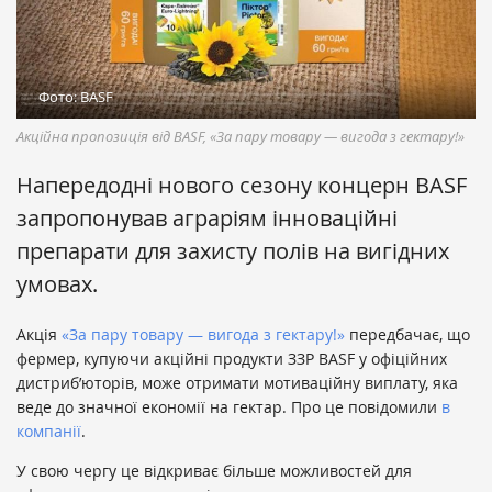
Фото: BASF
Акційна пропозиція від BASF, «За пару товару — вигода з гектару!»
Напередодні нового сезону концерн BASF
запропонував аграріям інноваційні
препарати для захисту полів на вигідних
умовах.
Акція
«За пару товару — вигода з гектару!»
передбачає, що
фермер, купуючи акційні продукти ЗЗР BASF у офіційних
дистриб’юторів, може отримати мотиваційну виплату, яка
веде до значної економії на гектар. Про це повідомили
в
компанії
.
У свою чергу це відкриває більше можливостей для