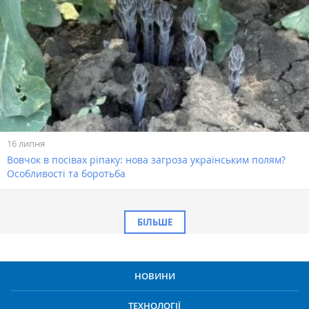
16 липня
Вовчок в посівах ріпаку: нова загроза українським полям?
Особливості та боротьба
БІЛЬШЕ
НОВИНИ
ТЕХНОЛОГІЇ