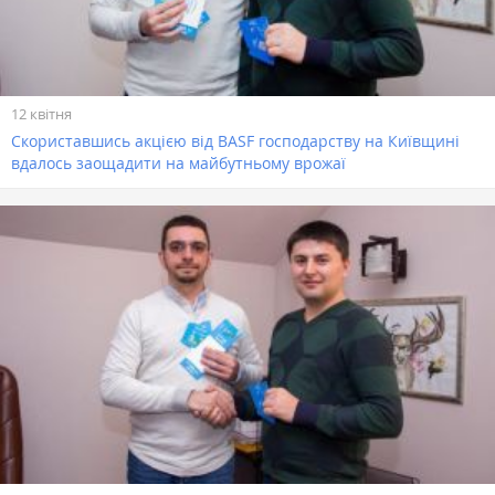
12 квітня
Скориставшись акцією від BASF господарству на Київщині
вдалось заощадити на майбутньому врожаї