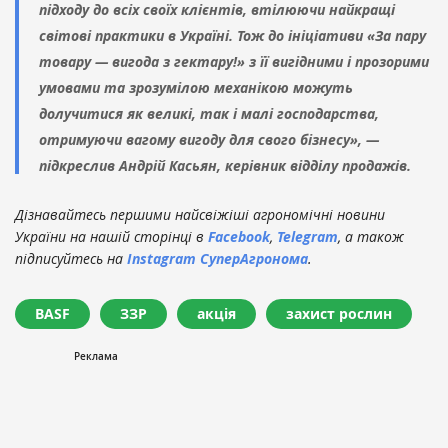
підходу до всіх своїх клієнтів, втілюючи найкращі
світові практики в Україні. Тож до ініціативи «За пару
товару — вигода з гектару!» з її вигідними і прозорими
умовами та зрозумілою механікою можуть
долучитися як великі, так і малі господарства,
отримуючи вагому вигоду для свого бізнесу», —
підкреслив Андрій Касьян, керівник відділу продажів.
Дізнавайтесь першими найсвіжіші агрономічні новини
України на нашій сторінці в
Facebook
,
Telegram
, а також
підписуйтесь на
Instagram СуперАгронома
.
BASF
ЗЗР
акція
захист рослин