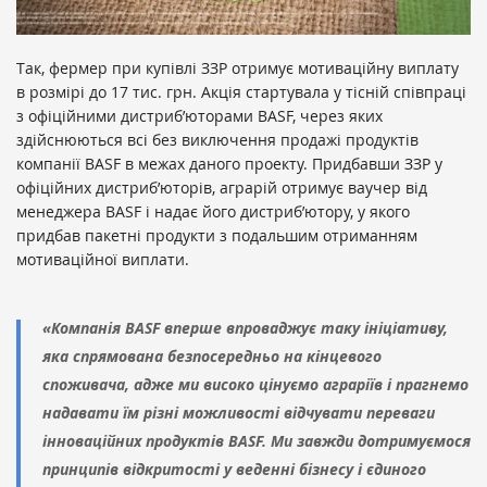
Так, фермер при купівлі ЗЗР отримує мотиваційну виплату
в розмірі до 17 тис. грн. Акція стартувала у тісній співпраці
з офіційними дистриб’юторами BASF, через яких
здійснюються всі без виключення продажі продуктів
компанії BASF в межах даного проекту. Придбавши ЗЗР у
офіційних дистриб’юторів, аграрій отримує ваучер від
менеджера BASF і надає його дистриб’ютору, у якого
придбав пакетні продукти з подальшим отриманням
мотиваційної виплати.
«Компанія BASF вперше впроваджує таку ініціативу,
яка спрямована безпосередньо на кінцевого
споживача, адже ми високо цінуємо аграріїв і прагнемо
надавати їм різні можливості відчувати переваги
інноваційних продуктів BASF. Ми завжди дотримуємося
принципів відкритості у веденні бізнесу і єдиного