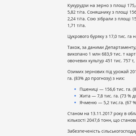
Кукурудзи на зерно з площі 175,4
5,82 т/га. Соняшнику з площі 156
2,24 т/га. Сою зібрали з площі 15
1,71 т/га.
Цукрового буряку з 17,0 тис. га н
Також, за даними Департаменту,
викопано 1 млн 683,9 тис. т карт
овочевих культур 451 тис. 757 т,
Озимих зернових під урожай 201
га. (83% до прогнозу) з них:
Пшениці — 156,6 тис. га. (
Жита — 7,8 тис. га. (73 % д
Ячменю — 5,2 тис.га. (67 %
Станом на 13.11.2017 року в обл
кількості 2047,6 тонн, що стано
Забезпеченість сільськогоспод