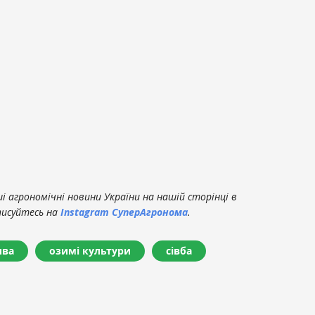
 агрономічні новини України на нашій сторінці в
писуйтесь на
Instagram СуперАгронома
.
ива
озимі культури
сівба