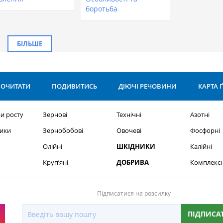
боротьба
БІЛЬШЕ
ОЧИТАТИ
ПОДИВИТИСЬ
ДІЮЧІ РЕЧОВИНИ
КАРТА 
и росту
Зернові
Технічні
Азотні
ики
Зернобобові
Овочеві
Фосфорні
Олійні
ШКІДНИКИ
Калійні
Круп’яні
ДОБРИВА
Комплексн
Підписатися на розсилку
ПІДПИСА