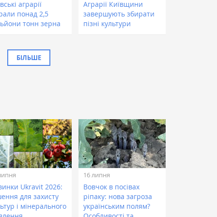
вські аграрії
Аграрії Київщини
рали понад 2,5
завершують збирати
льйони тонн зерна
пізні культури
БІЛЬШЕ
липня
16 липня
инки Ukravit 2026:
Вовчок в посівах
шення для захисту
ріпаку: нова загроза
ьтур і мінерального
українським полям?
влення
Особливості та