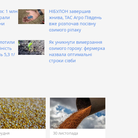
х: 1 млн
НІБУЛОН завершив
брали
жнива, ТАС Агро Південь
ни
вже розпочав посівну
озимого ріпаку
олотили
Як уникнути вимерзання
ність
озимого гороху: фермерка
 5,3 т/
назвала оптимальні
строки сівби
рудня
30 листопада