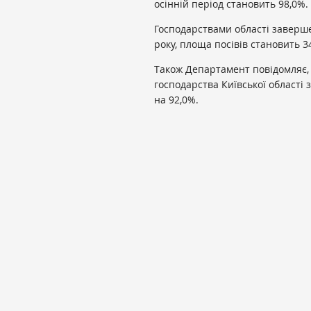
осінній період становить 98,0%.
Господарствами області заверше
року, площа посівів становить 34
Також Департамент повідомляє, 
господарства Київської област
на 92,0%.