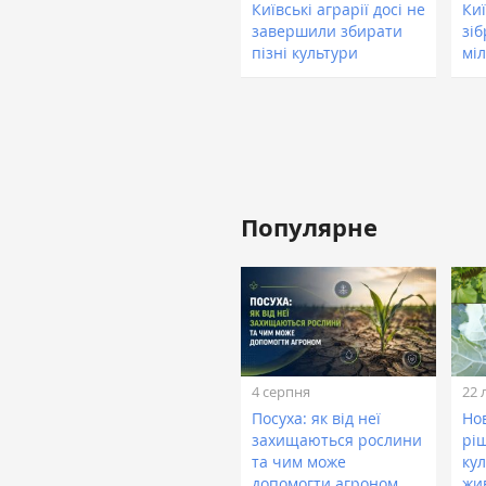
Київські аграрії досі не
Киї
завершили збирати
зіб
пізні культури
мі
Популярне
4 серпня
22 
Посуха: як від неї
Нов
захищаються рослини
рі
та чим може
кул
допомогти агроном
жи