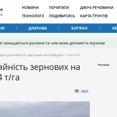
НОВИНИ
ПОЧИТАТИ
ДІЮЧІ РЕЧОВИНИ
ТЕХНОЛОГІЇ
ПОДИВИТИСЬ
КАРТА ҐРУНТІВ
НЯ
ДОБРИВА
БУР’ЯНИ
Х
 неї захищаються рослини та чим може допомогти агроном
дня урожайність зернових на Київщині — 4,4 т/га
йність зернових на
 т/га
3037