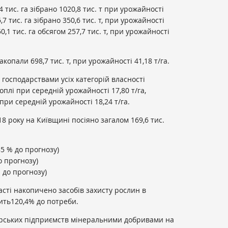
 тис. га зібрано 1020,8 тис. т при урожайності
,7 тис. га зібрано 350,6 тис. т, при урожайності
0,1 тис. га обсягом 257,7 тис. т, при урожайності
акопали 698,7 тис. т, при урожайності 41,18 т/га.
 господарствами усіх категорій власності
оплі при середній урожайності 17,80 т/га,
 при середній урожайності 18,24 т/га.
8 року на Київщині посіяно загалом 169,6 тис.
85 % до прогнозу)
о прогнозу)
 до прогнозу)
асті накопичено засобів захисту рослин в
вить120,4% до потреби.
арських підприємств мінеральними добривами на