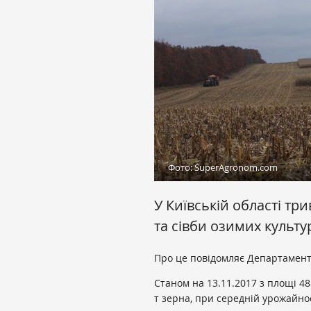
Фото: SuperAgronom.com
У Київській області тр
та сівби озимих культу
Про це повідомляє Департамент
Станом на 13.11.2017 з площі 488
т зерна, при середній урожайност