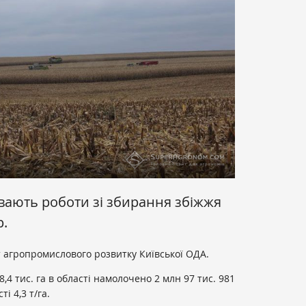
ивають роботи зі збирання збіжжя
р.
 агропромислового розвитку Київської ОДА.
,4 тис. га в області намолочено 2 млн 97 тис. 981
і 4,3 т/га.