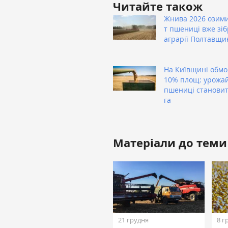
Читайте також
Жнива 2026 озими
т пшениці вже зі
аграрії Полтавщи
На Київщині обм
10% площ: урожай
пшениці становить
га
Матеріали до теми
21 грудня
8 г