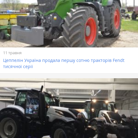
11 травня
Цеппелін Україна продала першу сотню тракторів Fendt
тисячної серії