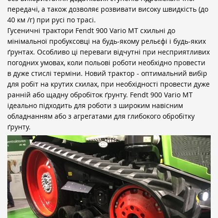
передачі, а також дозволяє розвивати високу швидкість (до
40 км /г) при русі по трасі.
Гусеничні трактори Fendt 900 Vario MT схильні до
мінімальної пробуксовці на будь-якому рельєфі і будь-яких
ґрунтах. Особливо ці переваги відчутні при несприятливих
погодних умовах, коли польові роботи необхідно провести
в дуже стислі терміни. Новий трактор - оптимальний вибір
для робіт на крутих схилах, при необхідності провести дуже
ранній або щадну обробіток ґрунту. Fendt 900 Vario MT
ідеально підходить для роботи з широким навісним
обладнанням або з агрегатами для глибокого обробітку
ґрунту.