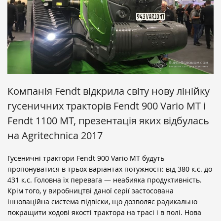
Компанія Fendt відкрила світу нову лінійку
гусеничних тракторів Fendt 900 Vario MT і
Fendt 1100 MT, презентація яких відбулась
на Agritechnica 2017
Гусеничні трактори Fendt 900 Vario MT будуть
пропонуватися в трьох варіантах потужності: від 380 к.с. до
431 к.с. Головна їх перевага — неабияка продуктивність.
Крім того, у виробництві даної серії застосована
інноваційна система підвіски, що дозволяє радикально
покращити ходові якості трактора на трасі і в полі. Нова