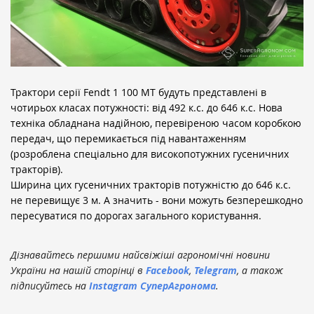
Трактори серії Fendt 1 100 MT будуть представлені в
чотирьох класах потужності: від 492 к.с. до 646 к.с. Нова
техніка обладнана надійною, перевіреною часом коробкою
передач, що перемикається під навантаженням
(розроблена спеціально для високопотужних гусеничних
тракторів).
Ширина цих гусеничних тракторів потужністю до 646 к.с.
не перевищує 3 м. А значить - вони можуть безперешкодно
пересуватися по дорогах загального користування.
Дізнавайтесь першими найсвіжіші агрономічні новини
України на нашій сторінці в
Facebook
,
Telegram
, а також
підписуйтесь на
Instagram СуперАгронома
.