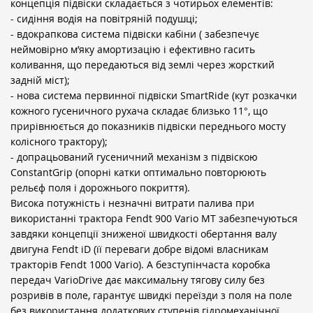
концепція підвіски складається з чотирьох елементів:
- сидіння водія на повітряній подушці;
- вдокрапкова система підвіски кабіни ( забезпечує
неймовірно м’яку амортизацію і ефективно гасить
коливання, що передаються від землі через жорсткий
задній міст);
- нова система первинної підвіски SmartRide (кут розкачки
кожного гусеничного рухача складає близько 11°, що
прирівнюється до показників підвіски переднього мосту
колісного трактору);
- допрацьований гусеничний механізм з підвіскою
ConstantGrip (опорні катки оптимально повторюють
рельєф поля і дорожнього покриття).
Висока потужність і незначні витрати палива при
використанні трактора Fendt 900 Vario MT забезпечуються
завдяки концепції зниженої швидкості обертання валу
двигуна Fendt iD (її переваги добре відомі власникам
тракторів Fendt 1000 Vario). А безступінчаста коробка
передач VarioDrive дає максимальну тягову силу без
розривів в поле, гарантує швидкі переїзди з поля на поле
без використання додаткових ступенів гідромеханічної