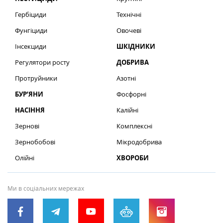
Гербіциди
Технічні
Фунгіциди
Овочеві
Інсекциди
ШКІДНИКИ
Регулятори росту
ДОБРИВА
Протруйники
Азотні
БУР’ЯНИ
Фосфорні
НАСІННЯ
Калійні
Зернові
Комплексні
Зернобобові
Мікродобрива
Олійні
ХВОРОБИ
Ми в соціальних мережах