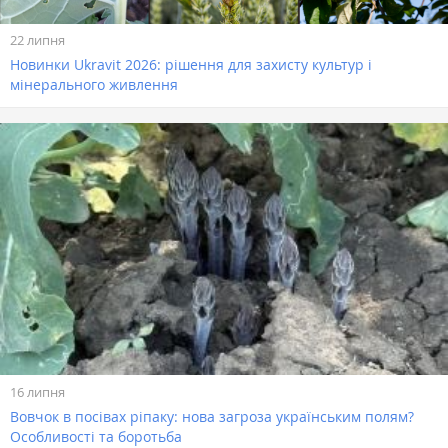
22 липня
Новинки Ukravit 2026: рішення для захисту культур і
мінерального живлення
16 липня
Вовчок в посівах ріпаку: нова загроза українським полям?
Особливості та боротьба