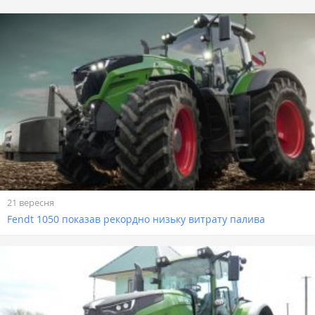
21 вересня
Fendt 1050 показав рекордно низьку витрату палива