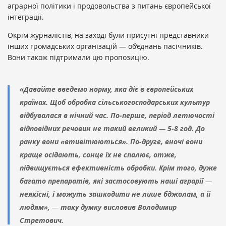
аграрної політики і продовольства з питань європейської
інтеграції.
Окрім журналістів, на заході були присутні представники
інших громадських організацій
—
об’єднань пасічників.
Вони також підтримали цю пропозицію.
«Давайте введемо норму, яка діє в європейських
країнах. Щоб обробка сільськогосподарських культур
відбувалася в нічний час. По-перше, період летючості
відповідних речовин не такий великий
—
5-8 год. До
ранку вони «втивітюються». По-друге, вночі вони
краще осідають, сонце їх не спалює, отже,
підвищується ефективність обробки. Крім того, дуже
багато препаратів, які застосовують наші аграрії
—
неякісні, і можуть зашкодити не лише бджолам, а й
людям»,
—
таку думку висловив Володимир
Стретович.