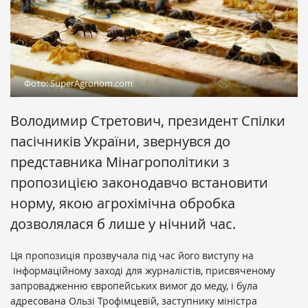
Фото: SuperAgronom.com
Володимир Стретович, президент Спілки
пасічників України, звернувся до
представника Мінагрополітики з
пропозицією законодавчо встановити
норму, якою агрохімічна обробка
дозволялася б лише у нічний час.
Ця пропозиція прозвучала під час його виступу на
інформаційному заході для журналістів, присвяченому
запровадженню європейських вимог до меду, і була
адресована Ользі Трофімцевій, заступнику міністра