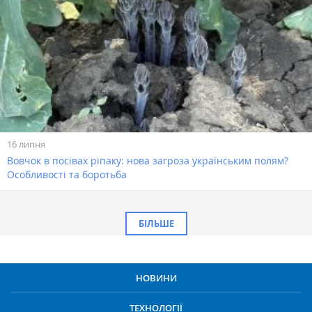
16 липня
Вовчок в посівах ріпаку: нова загроза українським полям?
Особливості та боротьба
БІЛЬШЕ
НОВИНИ
ТЕХНОЛОГІЇ