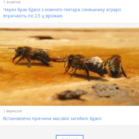
1 жовтня
Через брак бджіл з кожного гектара соняшнику аграрії
втрачають по 2,5 ц врожаю
1 вересня
Встановлено причини масової загибелі бджіл