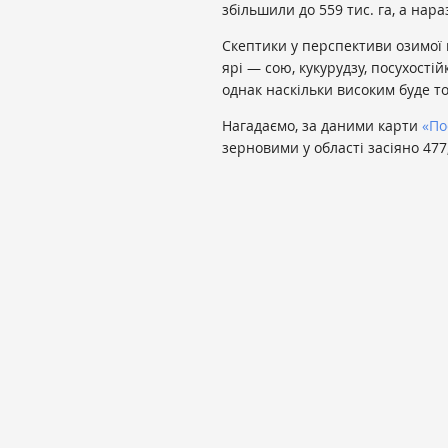
збільшили до 559 тис. га, а нара
Скептики у перспективи озимої 
ярі — сою, кукурудзу, посухостій
однак наскільки високим буде то
Нагадаємо, за даними карти
«По
зерновими у області засіяно 47