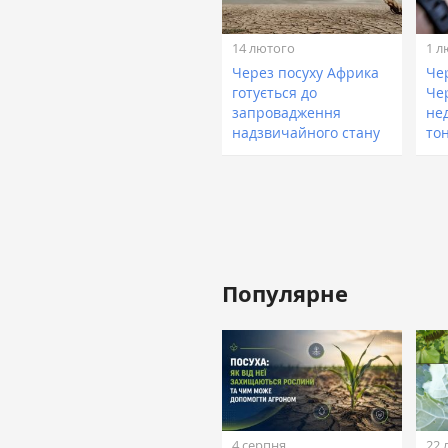
14 лютого
1 л
Через посуху Африка
Че
готується до
Чер
запровадження
не
надзвичайного стану
то
Популярне
4 серпня
22 