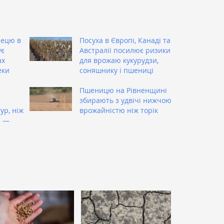
лецю в
Посуха в Європі, Канаді та
ує
Австралії посилює ризики
ах
для врожаю кукурудзи,
еки
соняшнику і пшениці
Пшеницю на Рівненщині
збирають з удвічі нижчою
ур, ніж
врожайністю ніж торік
і —