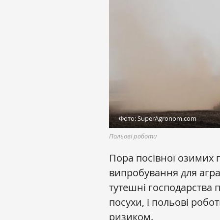
Фото: SuperAgronom.com
Польові роботи
Пора посівної озимих 
випробування для аграрі
тутешні господарства 
посухи, і польові робо
ризиком.