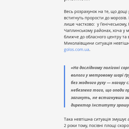
Весь розрахунок на те, що дощі 
встигнуть прорости до морозів.
лише частково: у Генічеському, 
Чаплинському районах, хоча у ма
ближче до обласного центру та
Миколаївщини ситуація невтішна
golos.com.ua
.
«На дослідному полігоні со
вологи у метровому шарі ґр
без жодного руху — нагору
небезпека того, що опади п
загинуть, не встигнувши зм
директор Інституту зрошу
Така невтішна ситуація змушує 
2 роки тому, посівні площі скор