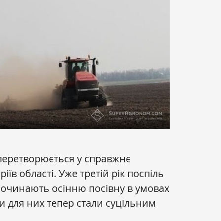
перетворюється у справжнє
їв області. Уже третій рік поспіль
починають осінню посівну в умовах
ти для них тепер стали суцільним