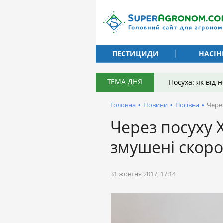
ПЕСТИЦИДИ
НАСІН
ТЕМА ДНЯ
Посуха: як від
Головна
•
Новини
•
Посівна
•
Через
Через посуху Х
змушені скоро
31 жовтня 2017, 17:14