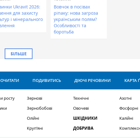
инки Ukravit 2026:
Вовчок в посівах
шення для захисту
ріпаку: нова загроза
ьтур і мінерального
українським полям?
влення
Особливості та
боротьба
БІЛЬШЕ
ОЧИТАТИ
ПОДИВИТИСЬ
ДІЮЧІ РЕЧОВИНИ
КАРТА 
и росту
Зернові
Технічні
Азотні
ики
Зернобобові
Овочеві
Фосфорні
Олійні
ШКІДНИКИ
Калійні
Круп’яні
ДОБРИВА
Комплексн