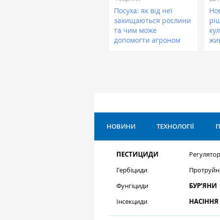
Посуха: як від неї
Нов
захищаються рослини
рі
та чим може
кул
допомогти агроном
жи
НОВИНИ
ТЕХНОЛОГІЇ
П
ПЕСТИЦИДИ
Регулятор
Гербіциди
Протруйн
Фунгіциди
БУР’ЯНИ
Інсекциди
НАСІННЯ