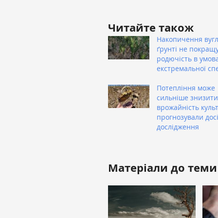
Читайте також
Накопичення вуг
ґрунті не покращ
родючість в умов
екстремальної сп
Потепління може
сильніше знизити
врожайність культ
прогнозували дос
дослідження
Матеріали до теми