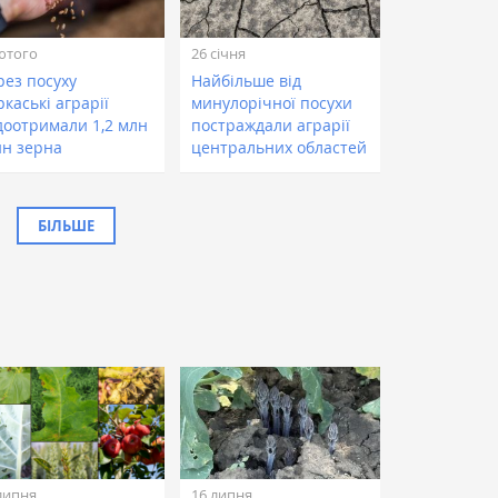
ютого
26 січня
рез посуху
Найбільше від
каські аграрії
минулорічної посухи
доотримали 1,2 млн
постраждали аграрії
нн зерна
центральних областей
БІЛЬШЕ
липня
16 липня