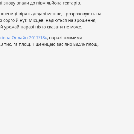
зі знову впали до півмільйона гектарів.
пшениці вірять дедалі менше, і розраховують на
кі сорго й нут. Місцеві надіються на зрошення,
й урожай наразі ніхто сказати не може.
сівна Онлайн 2017/18»
, наразі озимими
7,3 тис. га площ. Пшеницею засіяно 88,5% площ.