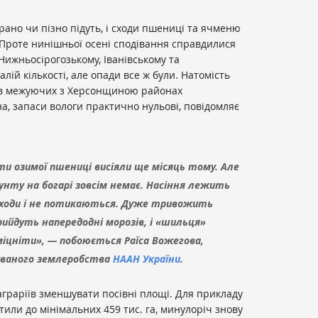
рано чи пізно підуть, і сходи пшениці та ячменю
 Проте нинішньої осені сподівання справдилися
Нижньосірогозькому, Іванівському та
лій кількості, але опади все ж були. Натомість
 в межуючих з Херсонщиною районах
, запаси вологи практично нульові, повідомляє
рти озимої пшениці висіяли ще місяць тому. Але
унту на богарі зовсім немає. Насіння лежить
 сходи і не потикаються. Дуже тривожить
рийдуть напередодні морозів, і «шильця»
іцніти», — побоюється Раїса Вожегова,
ваного землеробства
НААН України
.
аграріїв зменшувати посівні площі. Для прикладу
отили до мінімальних 459 тис. га, минулоріч знову