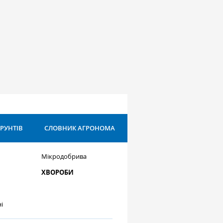
ҐРУНТІВ
СЛОВНИК АГРОНОМА
Мікродобрива
ХВОРОБИ
і