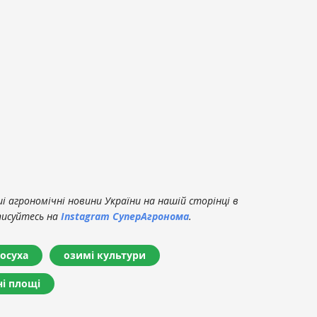
 агрономічні новини України на нашій сторінці в
писуйтесь на
Instagram СуперАгронома
.
осуха
озимі культури
ні площі