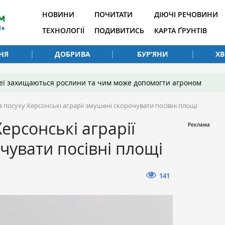
НОВИНИ
ПОЧИТАТИ
ДІЮЧІ РЕЧОВИНИ
ТЕХНОЛОГІЇ
ПОДИВИТИСЬ
КАРТА ҐРУНТІВ
НЯ
ДОБРИВА
БУР’ЯНИ
Х
 неї захищаються рослини та чим може допомогти агроном
 посуху Херсонські аграрії змушені скорочувати посівні площі
ерсонські аграрії
чувати посівні площі
141