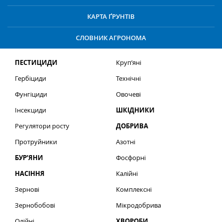
КАРТА ҐРУНТІВ
СЛОВНИК АГРОНОМА
ПЕСТИЦИДИ
Круп’яні
Гербіциди
Технічні
Фунгіциди
Овочеві
Інсекциди
ШКІДНИКИ
Регулятори росту
ДОБРИВА
Протруйники
Азотні
БУР’ЯНИ
Фосфорні
НАСІННЯ
Калійні
Зернові
Комплексні
Зернобобові
Мікродобрива
Олійні
ХВОРОБИ