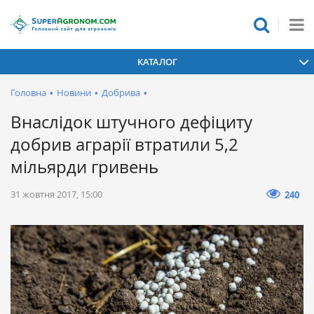
КАТАЛОГ
Головна
•
Новини
•
Добрива
•
Внаслідок штучного дефіциту
добрив аграрії втратили 5,2
мільярди гривень
31 жовтня 2017, 15:00
240