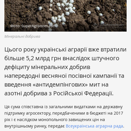
Фото: SuperAgronom.com
Мінеральні добрива
Цього року українські аграрії вже втратили
більше 5,2 млрд грн внаслідок штучного
дефіциту мінеральних добрив
напередодні весняної посівної кампанії та
введення «антидемпінгових» мит на
азотні добрива з Російської Федерації.
Ця сума співставна із загальними видатками на державну
підтримку агросектору, передбаченими в бюджеті на 2017
рік і є наслідком монопольного завищених цін на
внутрішньому ринку, передає
Всеукраїнська аграрна рада
.