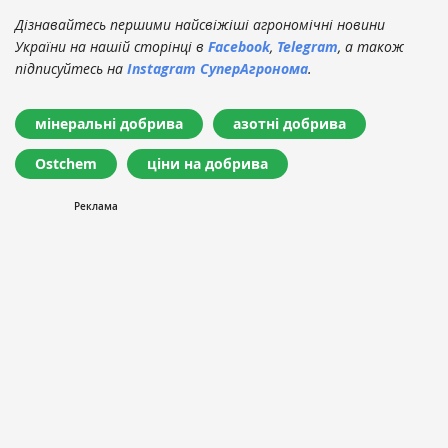
Дізнавайтесь першими найсвіжіші агрономічні новини
України на нашій сторінці в
Facebook
,
Telegram
, а також
підписуйтесь на
Instagram СуперАгронома
.
мінеральні добрива
азотні добрива
Ostchem
ціни на добрива