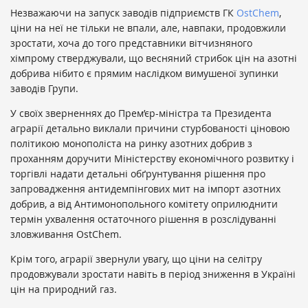
Незважаючи на запуск заводів підприємств ГК
OstChem
,
ціни на неї не тільки не впали, але, навпаки, продовжили
зростати, хоча до того представники вітчизняного
хімпрому стверджували, що весняний стрибок цін на азотні
добрива нібито є прямим наслідком вимушеної зупинки
заводів Групи.
У своїх зверненнях до Прем’єр-міністра та Президента
аграрії детально виклали причини стурбованості ціновою
політикою монополіста на ринку азотних добрив з
проханням доручити Міністерству економічного розвитку і
торгівлі надати детальні обґрунтування рішення про
запровадження антидемпінгових мит на імпорт азотних
добрив, а від Антимонопольного комітету оприлюднити
термін ухвалення остаточного рішення в розслідуванні
зловживання OstChem.
Крім того, аграрії звернули увагу, що ціни на селітру
продовжували зростати навіть в період зниження в Україні
цін на природний газ.