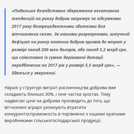
«Подальше безпідставне збереження негативних
тенденцій на ринку добрив загрожує за підсумками
2017 року безпрецедентними збитками для
вітчизняних селян. За нашими розрахунками, штучний
дефіцит на ринку азотних добрив призвів до втрат у
розмірі понад 200 млн доларів, або понад 5,2 млрд грн,
що співставне із сумою державної дотації
передбачених на 2017 рік у розмірі 5,5 млрд грн», —
йдеться у зверненні.
Наразі у структурі витрат рослинництва добрива вже
складають близько 30%, і їхня частка зростає. Тому
надвисокі ціни на добрива призводить до того, що
вітчизняні аграрії ризикують втратити
конкурентоспроможність в порівнянні з іншими країнами
виробниками сільськогосподарської продукції.