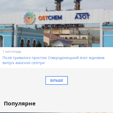
1 листопада
​Після тривалого простою Сєвєродонецький Азот відновив
випуск аміачної селітри
БІЛЬШЕ
Популярне