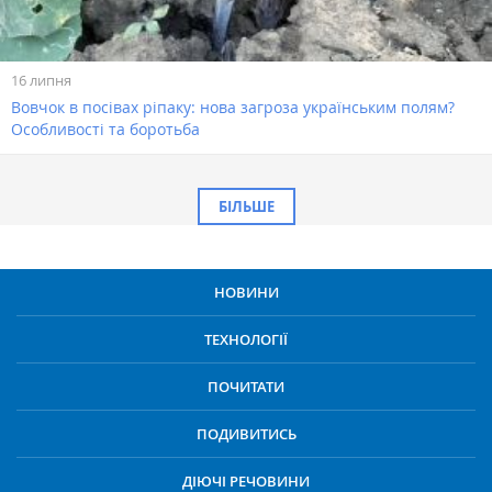
16 липня
Вовчок в посівах ріпаку: нова загроза українським полям?
Особливості та боротьба
БІЛЬШЕ
НОВИНИ
ТЕХНОЛОГІЇ
ПОЧИТАТИ
ПОДИВИТИСЬ
ДІЮЧІ РЕЧОВИНИ