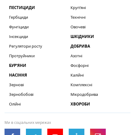
ПЕСТИЦИДИ
Круп’яні
Гербіциди
Технічні
Фунгіциди
Овочеві
Інсекциди
ШКІДНИКИ
Регулятори росту
ДОБРИВА
Протруйники
Азотні
БУР’ЯНИ
Фосфорні
НАСІННЯ
Калійні
Зернові
Комплексні
Зернобобові
Мікродобрива
Олійні
ХВОРОБИ
Ми в соціальних мережах