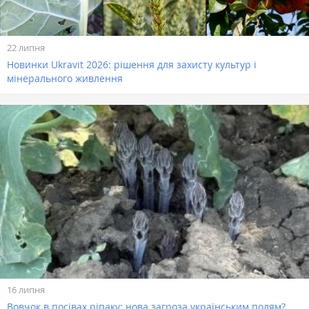
22 липня
Новинки Ukravit 2026: рішення для захисту культур і
мінерального живлення
16 липня
Вовчок в посівах ріпаку: нова загроза українським полям?