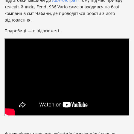
підготовки машини до
АБА «Астра»
. Тому під час приїзду
телевізійників, Fendt 936 Vario саме знаходився на базі
компанії в смт Чабани, де проводяться роботи з його
відновлення.
Подробиці — в відосюжеті.
Дізнавайтесь першими найсвіжіші агрономічні новини