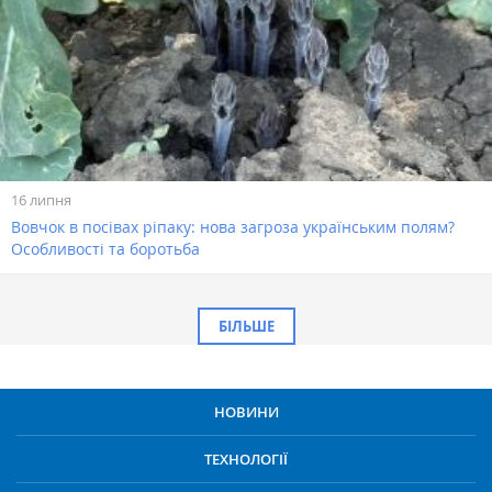
16 липня
Вовчок в посівах ріпаку: нова загроза українським полям?
Особливості та боротьба
БІЛЬШЕ
НОВИНИ
ТЕХНОЛОГІЇ