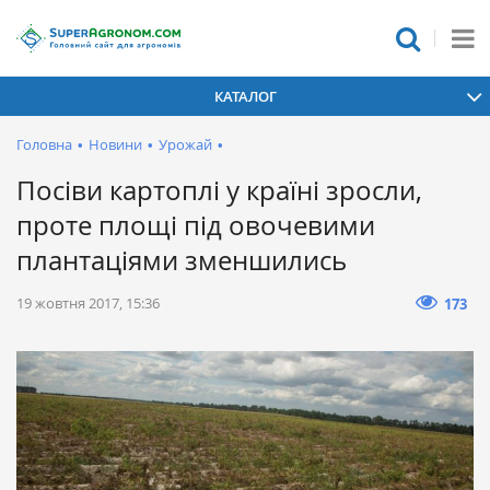
КАТАЛОГ
Головна
•
Новини
•
Урожай
•
Посіви картоплі у країні зросли,
проте площі під овочевими
плантаціями зменшились
19 жовтня 2017, 15:36
173