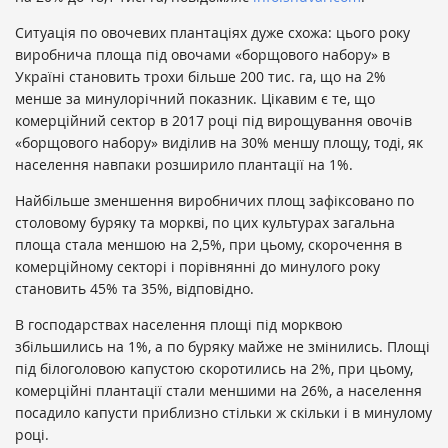
Ситуація по овочевих плантаціях дуже схожа: цього року
виробнича площа під овочами «борщового набору» в
Україні становить трохи більше 200 тис. га, що на 2%
менше за минулорічний показник. Цікавим є те, що
комерційний сектор в 2017 році під вирощування овочів
«борщового набору» виділив на 30% меншу площу, тоді, як
населення навпаки розширило плантації на 1%.
Найбільше зменшення виробничих площ зафіксовано по
столовому буряку та моркві, по цих культурах загальна
площа стала меншою на 2,5%, при цьому, скорочення в
комерційному секторі і порівнянні до минулого року
становить 45% та 35%, відповідно.
В господарствах населення площі під морквою
збільшились на 1%, а по буряку майже не змінились. Площі
під білоголовою капустою скоротились на 2%, при цьому,
комерційні плантації стали меншими на 26%, а населення
посадило капусти приблизно стільки ж скільки і в минулому
році.