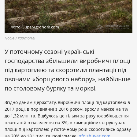
Фото: SuperAgronom.com
Посіви картоплі
У поточному сезоні українські
господарства збільшили виробничі площі
під картоплею та скоротили плантації під
овочами «борщового набору», найбільше
по столовому буряку та моркві.
Згідно даним Держстату, виробничі площі під картоплею в
2017 році, в порівнянні з 2016 роком, зросли майже на 1%
до 1,32 млн. га. Відбулось це тільки за рахунок збільшення
плантацій в населення на 3%, в комерційних структурах
площі під картоплею у поточному році скоротились одразу
на 20% до 18,1 тис. га, повідомляє
info.shuvar.com
.