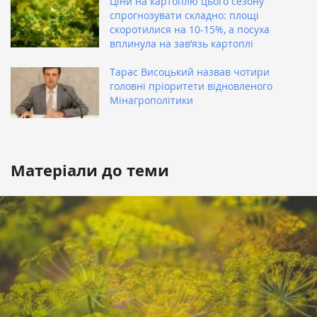
Ціни на картоплю цього сезону
спрогнозувати складно: площі
скоротилися на 10-15%, а посуха
вплинула на зав’язь картоплі
Тарас Висоцький назвав чотири
головні пріоритети відновленого
Мінагрополітики
Матеріали до теми