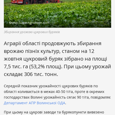
Фото: SuperAgronom.com
Збирання урожаю цукрових буряків
Аграрії області продовжують збирання
врожаю пізніх культур, станом на 12
жовтня цукровий буряк зібрано на площі
7,5 тис. га (53,2% площ). При цьому урожай
складає 306 тис. тонн.
Середній показник урожайності цукрових буряків по
області коливається в межах 40-50 т/га, проте в окремих
господарствах Волині урожайність сягає 90 т/га, повідомляє
Департамент АПР Волинської ОДА
.
При цьому на цукрові заводи та бурякопункти вивезено