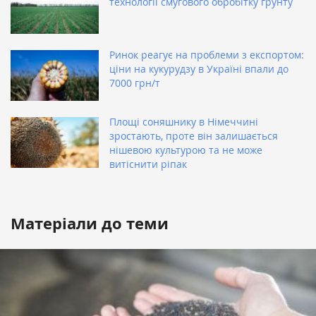
технології смугового обробітку ґрунту
Ринок реагує на проблеми з експортом:
ціни на кукурудзу в Україні впали до
7000 грн/т
Площі соняшнику в Німеччині
зростають, проте він залишається
нішевою культурою та не може
витіснити ріпак
Матеріали до теми