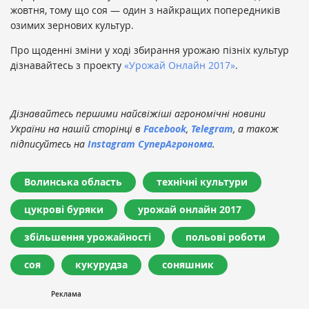
жовтня, тому що соя — один з найкращих попередників
озимих зернових культур.
Про щоденні зміни у ході збирання урожаю пізніх культур
дізнавайтесь з проекту
«Урожай Онлайн 2017»
.
Дізнавайтесь першими найсвіжіші агрономічні новини
України на нашій сторінці в
Facebook
,
Telegram
, а також
підписуйтесь на
Instagram СуперАгронома
.
Волинська область
технічні культури
цукрові буряки
урожай онлайн 2017
збільшення урожайності
польові роботи
соя
кукурудза
соняшник