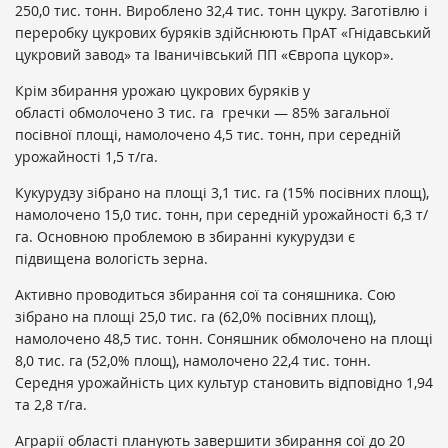
250,0 тис. тонн. Вироблено 32,4 тис. тонн цукру. Заготівлю і
переробку цукрових буряків здійснюють ПрАТ «Гнідавський
цукровий завод» та Іваничівський ПП «Європа цукор».
Крім збирання урожаю цукрових буряків у
області обмолочено 3 тис. га гречки — 85% загальної
посівної площі, намолочено 4,5 тис. тонн, при середній
урожайності 1,5 т/га.
Кукурудзу зібрано на площі 3,1 тис. га (15% посівних площ),
намолочено 15,0 тис. тонн, при середній урожайності 6,3 т/
га. Основною проблемою в збиранні кукурудзи є
підвищена вологість зерна.
Активно проводиться збирання сої та соняшника. Сою
зібрано на площі 25,0 тис. га (62,0% посівних площ),
намолочено 48,5 тис. тонн. Соняшник обмолочено на площі
8,0 тис. га (52,0% площ), намолочено 22,4 тис. тонн.
Середня урожайність цих культур становить відповідно 1,94
та 2,8 т/га.
Аграрії області планують завершити збирання сої до 20