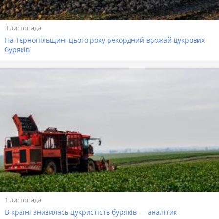
3 листопада
На Тернопільщині цього року рекордний врожай цукрових
буряків
1 листопада
В країні знизилась цукристість буряків — аналітик