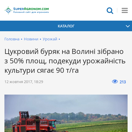
КАТАЛОГ
Головна
•
Новини
•
Урожай
•
Цукровий буряк на Волині зібрано
з 50% площ, подекуди урожайність
культури сягає 90 т/га
12 жовтня 2017, 18:29
213