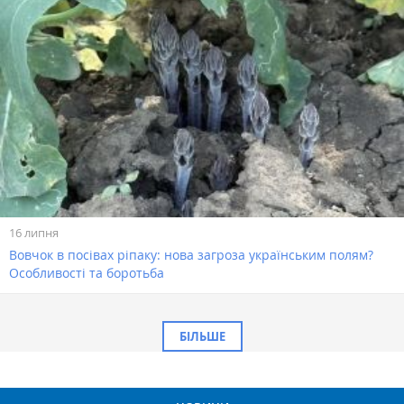
16 липня
Вовчок в посівах ріпаку: нова загроза українським полям?
Особливості та боротьба
БІЛЬШЕ