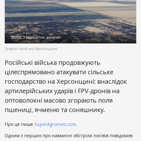
Фото: з відкритих джерел
Згорілі поля на Херсонщині
Російські війська продовжують
цілеспрямовано атакувати сільське
господарство на Херсонщині: внаслідок
артилерійських ударів і FPV-дронів на
оптоволокні масово згорають поля
пшениці, ячменю та соняшнику.
Про це пише
SuperAgronom.com
.
Одним з перших про навмисні обстріли посівів повідомив