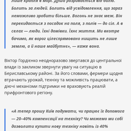
лише крапля в морі. Душа розривається від болю.
Болить за людей. Болить від усвідомлення, що зараз
неможливо зробити більше. Вогонь не знає меж. Він
перекидається з посадок на поля, з полів — до сіл. А в
селах — люди. Їхні домівки. Їхнє життя. Ми вкотре
бачимо, як ворог цілеспрямовано нищить не лише
землю, а й наше майбутнє», — каже вона.
Віктор Гордієнко неодноразово звертався до центральної
влади із закликом звернути увагу на ситуацію в
Бериславському районі. За його словами, фермери щодня
втрачають урожай, техніку та можливість працювати, а
діючі механізми підтримки не враховують реалій
прифронтового регіону.
«А тепер прошу Київ подумати, чи працює їх допомога
— 20–40% компенсації на техніку? Чи можемо ми собі
дозволити купити нову техніку навіть із 40%