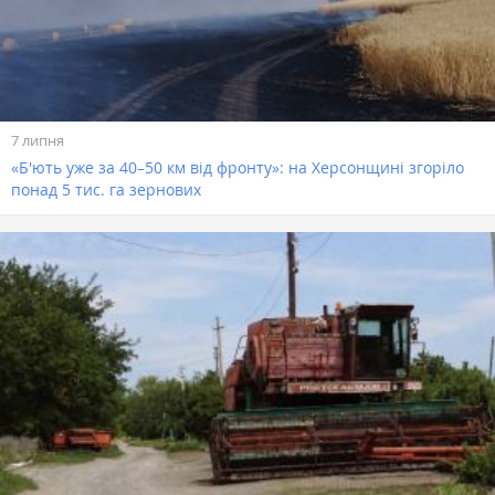
7 липня
«Б'ють уже за 40–50 км від фронту»: на Херсонщині згоріло
понад 5 тис. га зернових