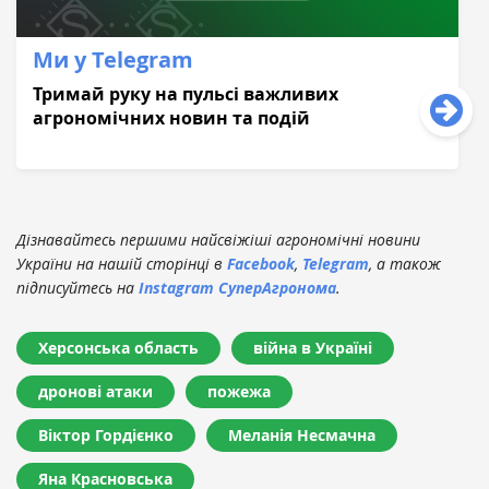
Ми у Telegram
Тримай руку на пульсі важливих
агрономічних новин та подій
Дізнавайтесь першими найсвіжіші агрономічні новини
України на нашій сторінці в
Facebook
,
Telegram
, а також
підписуйтесь на
Instagram СуперАгронома
.
Херсонська область
війна в Україні
дронові атаки
пожежа
Віктор Гордієнко
Меланія Несмачна
Яна Красновська