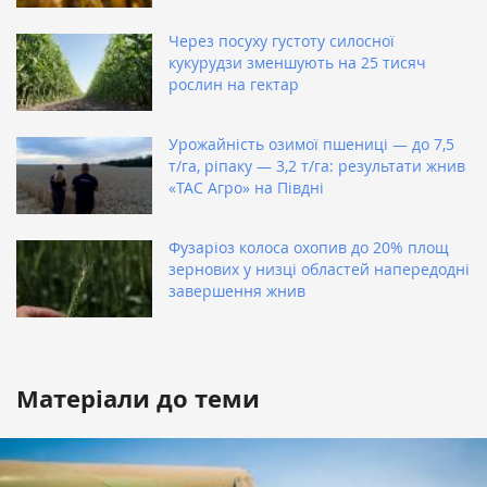
Через посуху густоту силосної
кукурудзи зменшують на 25 тисяч
рослин на гектар
Урожайність озимої пшениці — до 7,5
т/га, ріпаку — 3,2 т/га: результати жнив
«ТАС Агро» на Півдні
Фузаріоз колоса охопив до 20% площ
зернових у низці областей напередодні
завершення жнив
Матеріали до теми