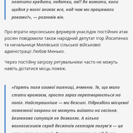
платити кредити, податки, паї? Як вижити, коли
щодня у вогні зникає все, над чим ми працювали
роками?», — розповів він.
Про втрати херсонських фермерів унаслідок постійних атак
росіян повідомили також народний депутат Ігор Йосипенко
та начальниця Милівської сільської військової
адміністрації Любов Минько.
Через постійну загрозу рятувальники часто не можуть
навіть дістатися місць пожеж.
«Горять поля озимої пшениці, ячменю. Те, що мало
стати врожаєм, просто зараз перетворюється на
попіл. Найстрашніше — ми безсилі. Підрозділи місцевої
пожежної охорони не можуть виїхати на гасіння.
Безпекова ситуація не дозволяє. А кілька
вогнегасників серед десятків гектарів полум'я — це