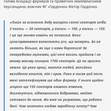
голова Асоціації фермерів та приватних землевласників
Херсонщини, власник ФГ «Гордієнко» Віктор Гордієнко.
«Лише за останню добу вигоріли сотні гектарів хліба.
У когось — 50 гектарів, у когось — 100, у когось — 150.
І це ще жнива навіть не почалися. Вони
цілеспрямовано випалюють усе, що можуть. Бо не
знають більше, як іще з нами боротися! За
попередніми оцінками, цієї ночі вогонь пройшов і по
моєму масиву площею 1700 гектарів. Це не просто
земля. Це роки праці, життя людей, мільйони
вкладених коштів, піт і кров. Поки я писав цей пост,
мені зателефонував ще один фермер. У нього щойно
згоріло ще 150 гектарів озимого ячменю,
доглянутого, підживленого добривами, майже
готового до жнив. Ми вже не розуміємо, що робити
далі. Чим платити людям заробітну плату? Чим