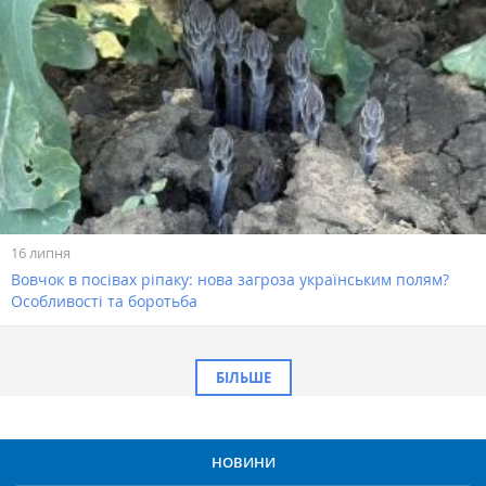
16 липня
Вовчок в посівах ріпаку: нова загроза українським полям?
Особливості та боротьба
БІЛЬШЕ
НОВИНИ