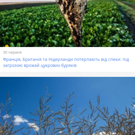
30 червня
Франція, Британія та Нідерланди потерпають від спеки: під
загрозою врожай цукрових буряків