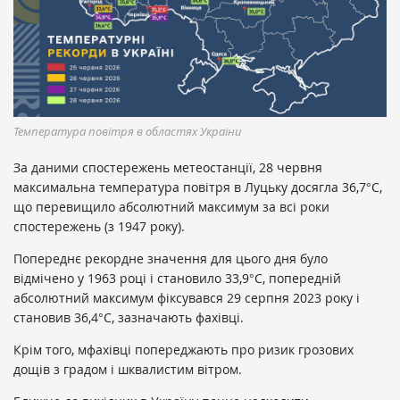
Температура повітря в областях України
За даними спостережень метеостанції, 28 червня
максимальна температура повітря в Луцьку досягла 36,7°С,
що перевищило абсолютний максимум за всі роки
спостережень (з 1947 року).
Попереднє рекордне значення для цього дня було
відмічено у 1963 році і становило 33,9°С, попередній
абсолютний максимум фіксувався 29 серпня 2023 року і
становив 36,4°С, зазначають фахівці.
Крім того, мфахівці попереджають про ризик грозових
дощів з градом і шквалистим вітром.