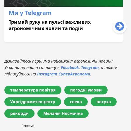
Ми у Telegram
Тримай руку на пульсі важливих
агрономічних новин та подій
Дізнавайтесь першими найсвіжіші агрономічні новини
України на нашій сторінці в
Facebook
,
Telegram
, а також
підписуйтесь на
Instagram СуперАгронома
.
температура повітря
погодні умови
Укргідрометеоцентр
спека
посуха
рекорди
Меланія Несмачна