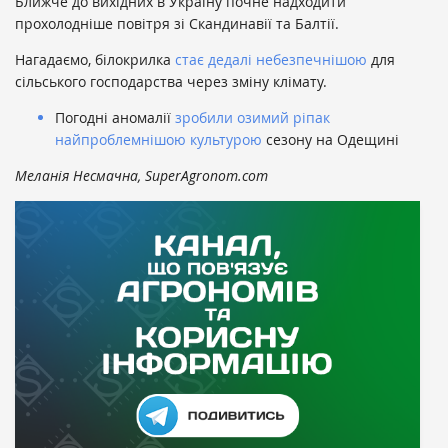
Ближче до вихідних в Україну почне надходити
прохолодніше повітря зі Скандинавії та Балтії.
Нагадаємо, білокрилка
стає дедалі небезпечнішою
для
сільського господарства через зміну клімату.
Погодні аномалії
зробили озимий ріпак
найпроблемнішою культурою
сезону на Одещині
Меланія Несмачна, SuperAgronom.com