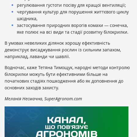
регулювання густоти посіву для кращої вентиляції;
чергування культур для порушення життєвого циклу
шкідника,
застосування природних ворогів комахи — сонечка,
яке полює на всі види та стадії розвитку білокрилки.
В умовах невеликих ділянок хорошу ефективність
демонструє висаджування рослин із сильним запахом,
наприклад, лаванди чи шавлії.
Водночас, каже Тетяна Тимощук, народні методи контролю
білокрилки можуть бути ефективними більше на
початкових стадіях пошкодження або як доповнення до
основних заходів захисту.
Меланія Несмачна, SuperAgronom.com