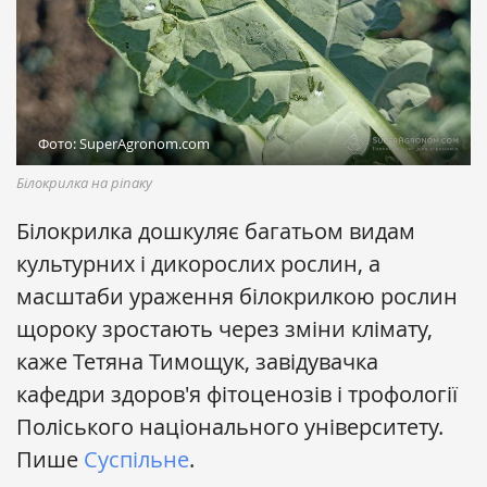
Фото: SuperAgronom.com
Білокрилка на ріпаку
Білокрилка дошкуляє багатьом видам
культурних і дикорослих рослин, а
масштаби ураження білокрилкою рослин
щороку зростають через зміни клімату,
каже Тетяна Тимощук, завідувачка
кафедри здоров'я фітоценозів і трофології
Поліського національного університету.
Пише
Суспільне
.