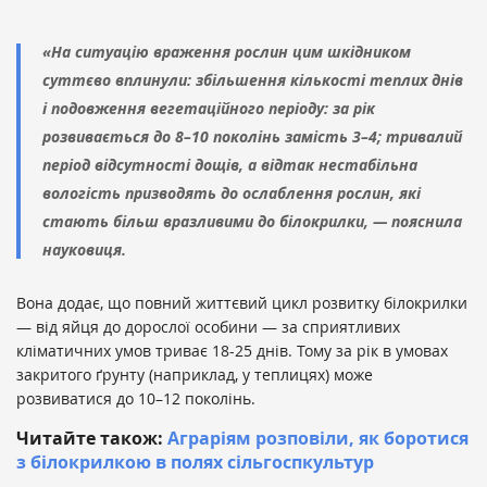
«На ситуацію враження рослин цим шкідником
суттєво вплинули: збільшення кількості теплих днів
і подовження вегетаційного періоду: за рік
розвивається до 8–10 поколінь замість 3–4; тривалий
період відсутності дощів, а відтак нестабільна
вологість призводять до ослаблення рослин, які
стають більш вразливими до білокрилки, — пояснила
науковиця.
Вона додає, що повний життєвий цикл розвитку білокрилки
— від яйця до дорослої особини — за сприятливих
кліматичних умов триває 18-25 днів. Тому за рік в умовах
закритого ґрунту (наприклад, у теплицях) може
розвиватися до 10–12 поколінь.
Читайте також:
Аграріям розповіли, як боротися
з білокрилкою в полях сільгоспкультур