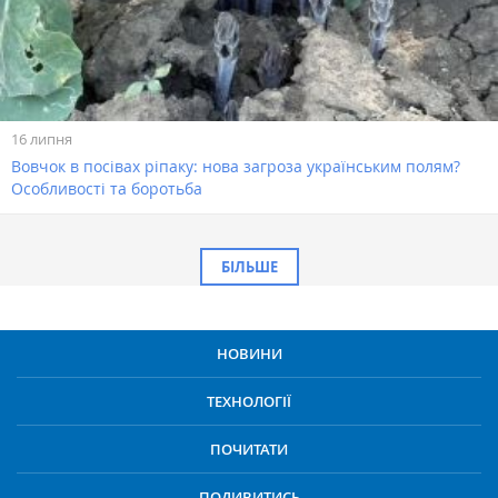
16 липня
Вовчок в посівах ріпаку: нова загроза українським полям?
Особливості та боротьба
БІЛЬШЕ
НОВИНИ
ТЕХНОЛОГІЇ
ПОЧИТАТИ
ПОДИВИТИСЬ