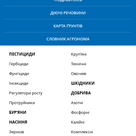
ДІЮЧІ РЕЧОВИНИ
КАРТА ҐРУНТІВ
СЛОВНИК АГРОНОМА
ПЕСТИЦИДИ
Круп’яні
Гербіциди
Технічні
Фунгіциди
Овочеві
Інсекциди
ШКІДНИКИ
Регулятори росту
ДОБРИВА
Протруйники
Азотні
БУР’ЯНИ
Фосфорні
НАСІННЯ
Калійні
Зернові
Комплексні