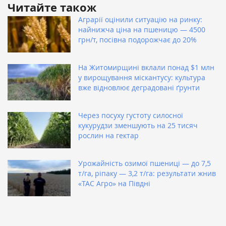
Читайте також
Аграрії оцінили ситуацію на ринку:
найнижча ціна на пшеницю — 4500
грн/т, посівна подорожчає до 20%
На Житомирщині вклали понад $1 млн
у вирощування міскантусу: культура
вже відновлює деградовані ґрунти
Через посуху густоту силосної
кукурудзи зменшують на 25 тисяч
рослин на гектар
Урожайність озимої пшениці — до 7,5
т/га, ріпаку — 3,2 т/га: результати жнив
«ТАС Агро» на Півдні