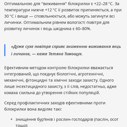
Оптимальною для "виживання" білокрилки є +22–28 °C. За
температури нижче +12 °C її розвиток припиняється, а при
30 °C і вище — сповільнюється, або можуть загинути всі
личинки. Оптимальним рівнем вологості повітря для
розвитку личинок і яєць шкідника є 60–80%.
«Дуже сухе повітря сприяє зниженню виживання яєць
і личинок, — каже Тетяна Тимощук.
Ефективним методом контролю білокрилки вважається
інтегрований, що поєднує біологічні, агротехнічні,
механічні, фітонцидні та хімічні заходи захисту. Одного
лише інсектицидного захисту, з її слів, недостатньо, адже
комаха схильна до утворення стійких популяцій.
Серед профілактичних заходів ефективними проти
білокрилки вона виділяє такі:
знищення бур’янів і рослин-господарів (паслін, осот
тощо);