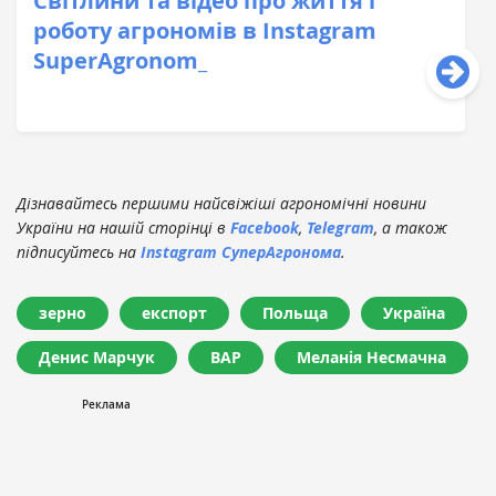
Світлини та відео про життя і
роботу агрономів в Instagram
SuperAgronom_
Дізнавайтесь першими найсвіжіші агрономічні новини
України на нашій сторінці в
Facebook
,
Telegram
, а також
підписуйтесь на
Instagram СуперАгронома
.
зерно
експорт
Польща
Україна
Денис Марчук
ВАР
Меланія Несмачна