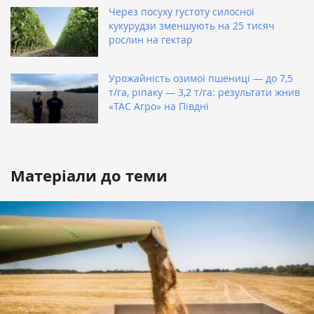
Через посуху густоту силосної
кукурудзи зменшують на 25 тисяч
рослин на гектар
Урожайність озимої пшениці — до 7,5
т/га, ріпаку — 3,2 т/га: результати жнив
«ТАС Агро» на Півдні
Матеріали до теми