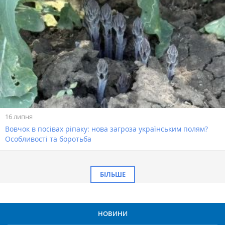
16 липня
Вовчок в посівах ріпаку: нова загроза українським полям?
Особливості та боротьба
БІЛЬШЕ
НОВИНИ