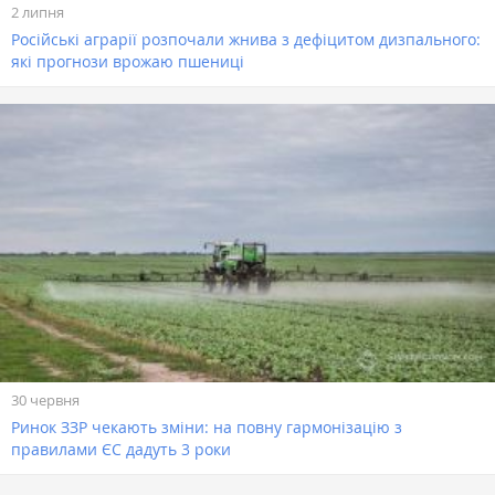
2 липня
Російські аграрії розпочали жнива з дефіцитом дизпального:
які прогнози врожаю пшениці
30 червня
Ринок ЗЗР чекають зміни: на повну гармонізацію з
правилами ЄС дадуть 3 роки