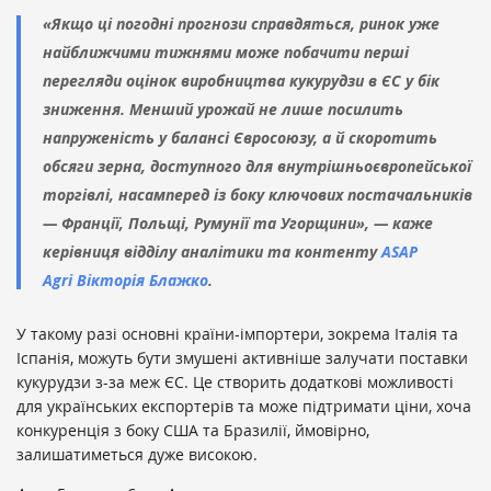
«Якщо ці погодні прогнози справдяться, ринок уже
найближчими тижнями може побачити перші
перегляди оцінок виробництва кукурудзи в ЄС у бік
зниження. Менший урожай не лише посилить
напруженість у балансі Євросоюзу, а й скоротить
обсяги зерна, доступного для внутрішньоєвропейської
торгівлі, насамперед із боку ключових постачальників
— Франції, Польщі, Румунії та Угорщини», — каже
керівниця відділу аналітики та контенту
ASAP
Agri
Вікторія Блажко
.
У такому разі основні країни-імпортери, зокрема Італія та
Іспанія, можуть бути змушені активніше залучати поставки
кукурудзи з-за меж ЄС. Це створить додаткові можливості
для українських експортерів та може підтримати ціни, хоча
конкуренція з боку США та Бразилії, ймовірно,
залишатиметься дуже високою.