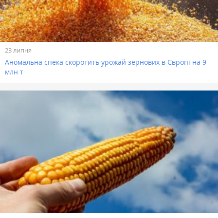
23 липня
Аномальна спека скоротить урожай зернових в Європі на 9
млн т