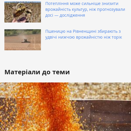
Потепління може сильніше знизити
врожайність культур, ніж прогнозували
досі — дослідження
Пшеницю на Рівненщині збирають з
удвічі нижчою врожайністю ніж торік
Матеріали до теми