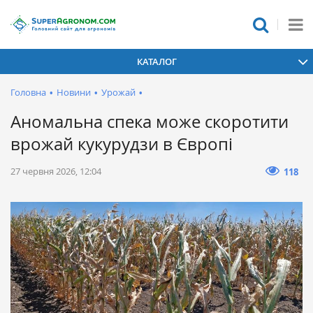
КАТАЛОГ
Головна
•
Новини
•
Урожай
•
Аномальна спека може скоротити
врожай кукурудзи в Європі
27 червня 2026, 12:04
118