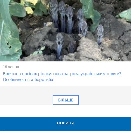
16 липня
Вовчок в посівах ріпаку: нова загроза українським полям?
Особливості та боротьба
БІЛЬШЕ
НОВИНИ