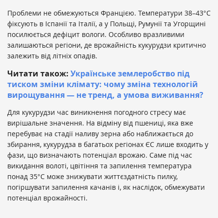
Проблеми не обмежуються Францією. Температури 38–43°C
фіксують в Іспанії та Італії, а у Польщі, Румунії та Угорщині
посилюється дефіцит вологи. Особливо вразливими
залишаються регіони, де врожайність кукурудзи критично
залежить від літніх опадів.
Читати також:
Українське землеробство під
тиском зміни клімату: чому зміна технологій
вирощування — не тренд, а умова виживання?
Для кукурудзи час виникнення погодного стресу має
вирішальне значення. На відміну від пшениці, яка вже
перебуває на стадії наливу зерна або наближається до
збирання, кукурудза в багатьох регіонах ЄС лише входить у
фази, що визначають потенціал врожаю. Саме під час
викидання волоті, цвітіння та запилення температура
понад 35°C може знижувати життєздатність пилку,
погіршувати запилення качанів і, як наслідок, обмежувати
потенціал врожайності.