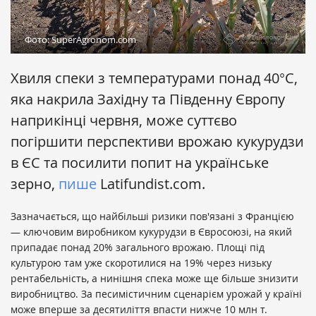
Фото: SuperAgronom.com
Хвиля спеки з температурами понад 40°C,
яка накрила Західну та Південну Європу
наприкінці червня, може суттєво
погіршити перспективи врожаю кукурудзи
в ЄС та посилити попит на українське
зерно,
пише
Latifundist.com.
Зазначається, що найбільші ризики пов'язані з Францією
— ключовим виробником кукурудзи в Євросоюзі, на який
припадає понад 20% загального врожаю. Площі під
культурою там уже скоротилися на 19% через низьку
рентабельність, а нинішня спека може ще більше знизити
виробництво. За песимістичним сценарієм урожай у країні
може вперше за десятиліття впасти нижче 10 млн т.