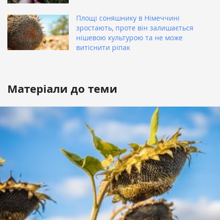
Площі соняшнику в Німеччині
зростають, проте він залишається
нішевою культурою та не може
витіснити ріпак
Матеріали до теми