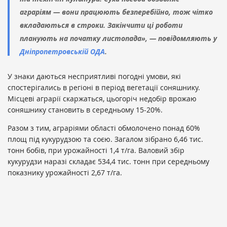
аграріям — вони працюють безперебійно, тож чітко
вкладаються в строки. Закінчити ці роботи
планують на початку листопада», — повідомляють у
Дніпропетровській ОДА
.
У знаки даються несприятливі погодні умови, які
спостерігались в регіоні в період вегетації соняшнику.
Місцеві аграрії скаржаться, цьогоріч недобір врожаю
соняшнику становить в середньому 15-20%.
Разом з тим, аграріями області обмолочено понад 60%
площ під кукурудзою та соєю. Загалом зібрано 6,46 тис.
тонн бобів, при урожайності 1,4 т/га. Валовий збір
кукурудзи наразі складає 534,4 тис. тонн при середньому
показнику урожайності 2,67 т/га.