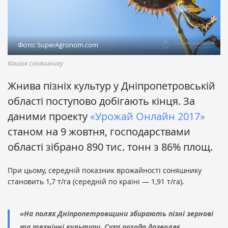
Фото: SuperAgronom.com
Кошик соняшнику
Жнива пізніх культур у Дніпропетровській
області поступово добігають кінця. За
даними проекту
«Урожай Онлайн 2017»
станом на 9 жовтня, господарствами
області зібрано 890 тис. тонн з 86% площ.
При цьому, середній показник врожайності соняшнику
становить 1,7 т/га (середній по країні — 1,91 т/га).
«На полях Дніпропетровщини збирають пізні зернові
та технічні культури. Суха погода дозволяє