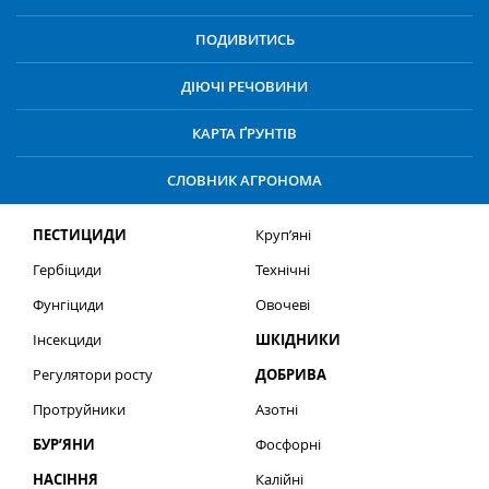
ПОДИВИТИСЬ
ДІЮЧІ РЕЧОВИНИ
КАРТА ҐРУНТІВ
СЛОВНИК АГРОНОМА
ПЕСТИЦИДИ
Круп’яні
Гербіциди
Технічні
Фунгіциди
Овочеві
Інсекциди
ШКІДНИКИ
Регулятори росту
ДОБРИВА
Протруйники
Азотні
БУР’ЯНИ
Фосфорні
НАСІННЯ
Калійні