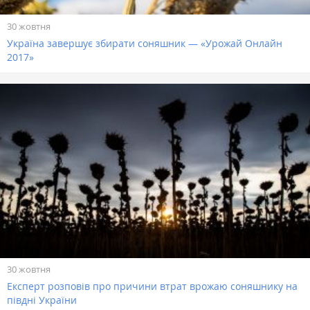
30 жовтня
Україна завершує збирати соняшник — «Урожай Онлайн
2017»
30 жовтня
Експерт розповів про причини втрат врожаю соняшнику на
півдні України