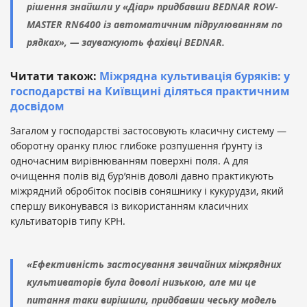
рішення знайшли у «Діар» придбавши BEDNAR ROW-
MASTER RN6400 із автоматичним підрулюванням по
рядках», — зауважують фахівці BEDNAR.
Читати також:
Міжрядна культивація буряків: у
господарстві на Київщині діляться практичним
досвідом
Загалом у господарстві застосовують класичну систему —
оборотну оранку плюс глибоке розпушення ґрунту із
одночасним вирівнюванням поверхні поля. А для
очищення полів від бур’янів доволі давно практикують
міжрядний обробіток посівів соняшнику і кукурудзи, який
спершу виконувався із використанням класичних
культиваторів типу КРН.
«Ефективність застосування звичайних міжрядних
культиваторів була доволі низькою, але ми це
питання таки вирішили, придбавши чеську модель