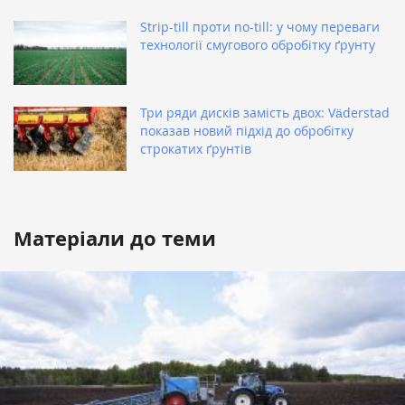
Strip-till проти no-till: у чому переваги
технології смугового обробітку ґрунту
Три ряди дисків замість двох: Väderstad
показав новий підхід до обробітку
строкатих ґрунтів
Матеріали до теми