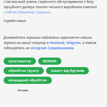
став високий рівень сервісного обслуговування з боку
офіційного дилера техніки чеського виробника компанії
«Тайтен Машинері Україна»
.
Служба новин
Дізнавайтесь першими найсвіжіші агрономічні новини
України на нашій сторінці в
Facebook
,
Telegram
, а також
підписуйтесь на
Instagram СуперАгронома
.
культиватор
BEDNAR
обробіток ґрунту
захист від бур'янів
міжрядний обробіток