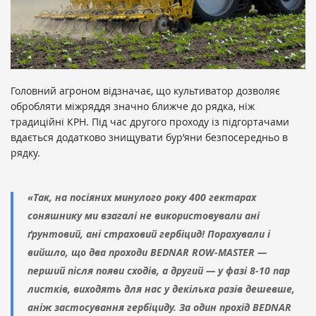
Головний агроном відзначає, що культиватор дозволяє
обробляти міжряддя значно ближче до рядка, ніж
традиційні КРН. Під час другого проходу із підгортачами
вдається додатково знищувати бур’яни безпосередньо в
рядку.
«Так, на посіяних минулого року 400 гектарах
соняшнику ми взагалі не використовували ані
ґрунтовий, ані страховий гербіцид! Порахували і
вийшло, що два проходи BEDNAR ROW-MASTER —
перший після появи сходів, а другий — у фазі 8-10 пар
листків, виходять для нас у декілька разів дешевше,
аніж застосування гербіциду. За один прохід BEDNAR