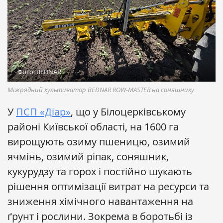
Фото: BEDNAR
Міжрядний культиватор BEDNAR ROW-MASTER на соняшнику
У
ПСП «Діар»
, що у Білоцерківському
районі Київської області, на 1600 га
вирощують озиму пшеницю, озимий
ячмінь, озимий ріпак, соняшник,
кукурудзу та горох і постійно шукають
рішення оптимізації витрат на ресурси та
зниження хімічного навантаження на
ґрунт і рослини. Зокрема в боротьбі із