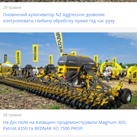
29 травня
Оновлений культиватор NZ Aggressive дозволяє
контролювати глибину обробітку прямо під час руху
28 травня
На Дні поля на Київщині продемонстрували Magnum 405,
Patriot 4350 та BEDNAR XO 7500 PROFI