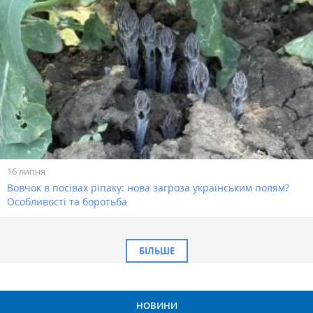
16 липня
Вовчок в посівах ріпаку: нова загроза українським полям?
Особливості та боротьба
БІЛЬШЕ
НОВИНИ