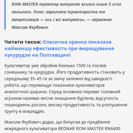
ROW-MASTER трактор витрачає всього лише 5 л/га
пального. Плюс зарплата тракториста та
амортизація — ось і всі витрати», — зауважив
Максим Якубович.
Читати також:
Класична оранка показала
найменшу ефективність при вирощування
кукурудзи на Полтавщині
Культиватор уже обробив близько 1500 га посівів
соняшнику та кукурудзи. Його продуктивність становить у
середньому 35–45 га за зміну залежно від швидкості
роботи, що перевищує показники культиваторів
аналогічної ширини. Серед основних переваг головний
агроном називає якісне знищення бур’янів, відсутність
пошкоджень рослин, високу продуктивність та розпушення
ґрунту в міжряддях.
Максим Якубович додає, що бонусом до придбання
міжрядного культиватора BEDNAR ROW-MASTER RN6400