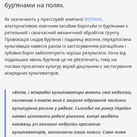
бур’янами на полях.
Як зазначають у пресслужбі компанії
BEDNAR
,
альтернативою хімічним засобам боротьби із бур’янами є
ретельний і своєчасний механічний обробіток ґрунту.
Провокація сходів бур’янів і падалиці восени, передпосівна
культивація навесні разом із застосуванням ротаційних і
зубових борін забезпечують хороші результати. Хоча від
подальших хвиль бур’янів це не убезпечить, тому на
посівах просапних культур вкрай доцільним є застосування
міжрядних культиваторів.
«Втім, і міжрядні культиватори мають свої недоліки,
головним з-поміж яких є загроза підрізання частини
культурних рослин у рядках. Сьогодні на ринку України
наявні цілковито робочі рішення, котрі зводять
нанівець усі колишні недоліки просапних
культиваторів, залишаючи лише плюси. Саме таке