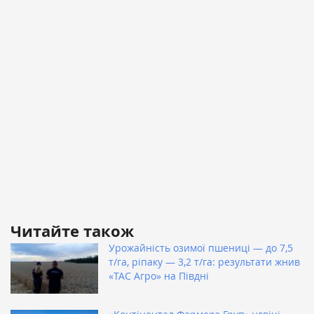
Читайте також
Урожайність озимої пшениці — до 7,5
т/га, ріпаку — 3,2 т/га: результати жнив
«ТАС Агро» на Півдні