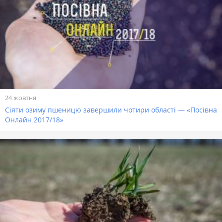
24 жовтня
Сіяти озиму пшеницю завершили чотири області — «Посівна
Онлайн 2017/18»