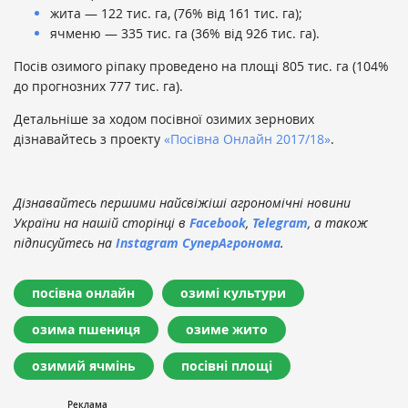
жита — 122 тис. га, (76% від 161 тис. га);
ячменю — 335 тис. га (36% від 926 тис. га).
Посів озимого ріпаку проведено на площі 805 тис. га (104%
до прогнозних 777 тис. га).
Детальніше за ходом посівної озимих зернових
дізнавайтесь з проекту
«Посівна Онлайн 2017/18»
.
Дізнавайтесь першими найсвіжіші агрономічні новини
України на нашій сторінці в
Facebook
,
Telegram
, а також
підписуйтесь на
Instagram СуперАгронома
.
посівна онлайн
озимі культури
озима пшениця
озиме жито
озимий ячмінь
посівні площі