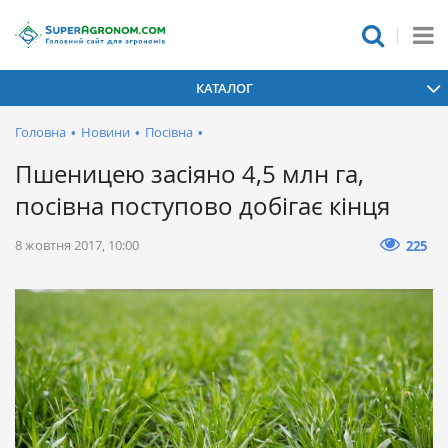
КАТАЛОГ
Головна
•
Новини
•
Посівна
•
Пшеницею засіяно 4,5 млн га,
посівна поступово добігає кінця
8 жовтня 2017, 10:00
225