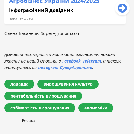
Агробізнес України 2024/2025
Інфографічний довідник
Завантажити
Олена Басанець, SuperAgronom.com
Дізнавайтесь першими найсвіжіші агрономічні новини
України на нашій сторінці в
Facebook
,
Telegram
, а також
підписуйтесь на
Instagram СуперАгронома
.
лаванда
вирощування культур
рентабельність вирощування
собівартість вирощування
економіка