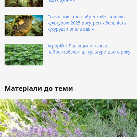
Соняшник став найрентабельнішою
культурою 2025 року, рентабельність
кукурудзи впала вдвічі
Аграрій з Львівщини назвав
найрентабельніші культури цього року
Матеріали до теми