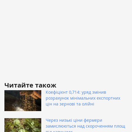
Читайте також
Коефіцієнт 0,714: уряд змінив
розрахунок мінімальних експортних
цін на зернові та олійні
Через низькі ціни фермери
замислюються над скороченням площ
під кавунами