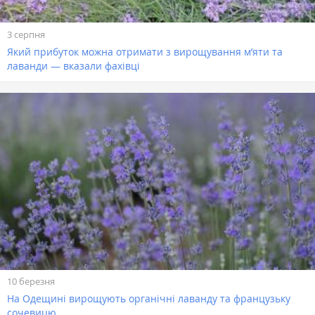
3 серпня
Який прибуток можна отримати з вирощування м’яти та
лаванди — вказали фахівці
10 березня
На Одещині вирощують органічні лаванду та французьку
сочевицю