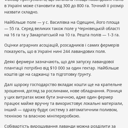
в Україні може становити від 300 до 800 га. Точний її розмір
назвати складно.
Найбільше поле — у с. Василівка на Одещині, його площа
— 55 га. Серед великих також поле у Чернівецькій області
на 16 га та у Закарпатській на 10 га. Решта полів — 1-3 га.
Оцінки аграрних асоціацій, розсадників і самих фермерів
показують, що в Україні нині 244 лавандових поля.
Деякі фермери зазначають, що для запуску лавандової
плантації потрібно від $10 000 за один гектар. Найбільше
коштів іде на саджанці та підготовку ґрунту.
Далі щороку господарство вкладає кошти ще на крапельне
зрошення, догляд за рослинами, нове обладнання. Різниця
у цих витратах може бути значною, адже один фермер
працює майже вручну та використовує локальні матеріали,
інший — одразу будує систему з автоматичним поливом,
технікою та власною мініпереробкою.
Собівартість вирощування лаванди можна розділити за