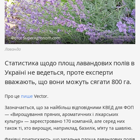
Фото: SuperAgronom.com
Лаванда
Статистика щодо площ лавандових полів в
Україні не ведеться, проте експерти
вважають, що вони можуть сягати 800 га.
Про це
пише
Vector.
Зазначається, що за найбільш відповідними КВЕД для ФОП
— «Вирощування пряних, ароматичних і лікарських
культур» — зареєстровано 170 компаній, але серед них
також ті, хто вирощує, наприклад, базилік, м’яту та шавлію.
Фахівці припускають, що загальна площа лавандових полів