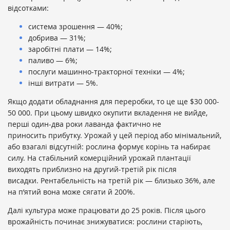
відсотками:
система зрошення — 40%;
добрива — 31%;
заробітні плати — 14%;
паливо — 6%;
послуги машинно-тракторної техніки — 4%;
інші витрати — 5%.
Якщо додати обладнання для переробки, то це ще $30 000-
50 000. При цьому швидко окупити вкладення не вийде,
перші один-два роки лаванда фактично не
приносить прибутку. Урожай у цей період або мінімальний,
або взагалі відсутній: рослина формує корінь та набирає
силу. На стабільний комерційний урожай плантації
виходять приблизно на другий-третій рік після
висадки. Рентабельність на третій рік — близько 36%, але
на п’ятий вона може сягати й 200%.
Далі культура може працювати до 25 років. Після цього
врожайність починає знижуватися: рослини старіють,