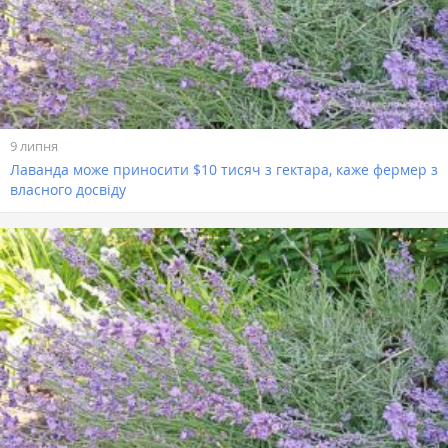
9 липня
Лаванда може приносити $10 тисяч з гектара, каже фермер з
власного досвіду