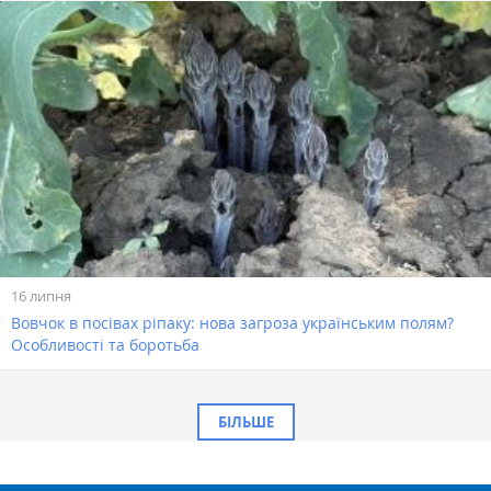
16 липня
Вовчок в посівах ріпаку: нова загроза українським полям?
Особливості та боротьба
БІЛЬШЕ