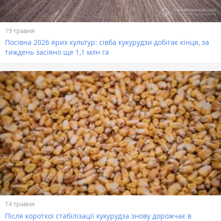
19 травня
Посівна 2026 ярих культур: сівба кукурудзи добігає кінця, за
тиждень засіяно ще 1,1 млн га
14 травня
Після короткої стабілізації кукурудза знову дорожчає в