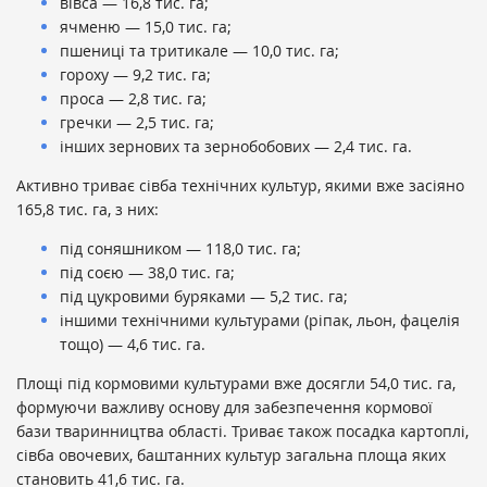
вівса — 16,8 тис. га;
ячменю — 15,0 тис. га;
пшениці та тритикале — 10,0 тис. га;
гороху — 9,2 тис. га;
проса — 2,8 тис. га;
гречки — 2,5 тис. га;
інших зернових та зернобобових — 2,4 тис. га.
Активно триває сівба технічних культур, якими вже засіяно
165,8 тис. га, з них:
під соняшником — 118,0 тис. га;
під соєю — 38,0 тис. га;
під цукровими буряками — 5,2 тис. га;
іншими технічними культурами (ріпак, льон, фацелія
тощо) — 4,6 тис. га.
Площі під кормовими культурами вже досягли 54,0 тис. га,
формуючи важливу основу для забезпечення кормової
бази тваринництва області. Триває також посадка картоплі,
сівба овочевих, баштанних культур загальна площа яких
становить 41,6 тис. га.