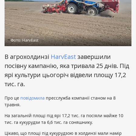
Фото: HarvEast
В агрохолдинзі
HarvEast
завершили
посівну кампанію, яка тривала 25 днів. Під
ярі культури цьогоріч відвели площу 17,2
тис. га.
Про це
повідомила
пресслужба компанії станом на 8
травня.
На загальній площі під ярі 17,2 тис. га посіяли майже 10
тис. га кукурудзи та 6,6 тис. га соняшнику.
Цікаво, що площі під кукурудзою в холдинзі мали намір