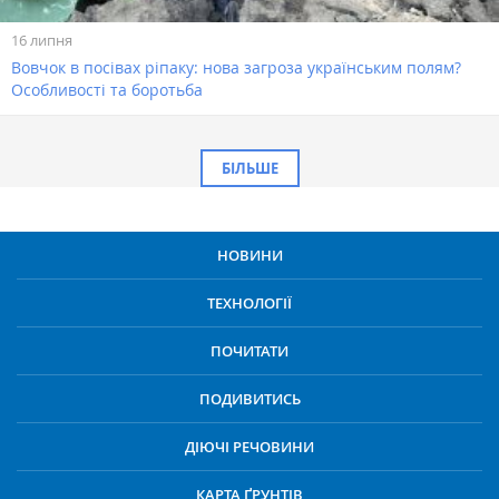
16 липня
Вовчок в посівах ріпаку: нова загроза українським полям?
Особливості та боротьба
БІЛЬШЕ
НОВИНИ
ТЕХНОЛОГІЇ
ПОЧИТАТИ
ПОДИВИТИСЬ
ДІЮЧІ РЕЧОВИНИ
КАРТА ҐРУНТІВ