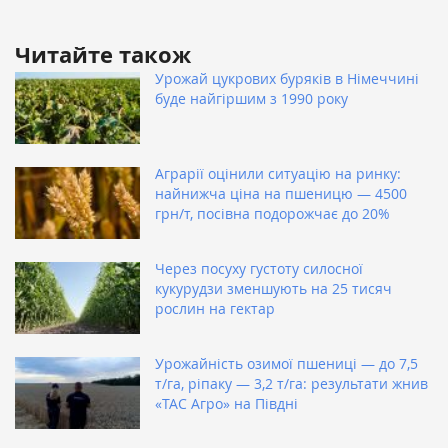
Читайте також
Урожай цукрових буряків в Німеччині
буде найгіршим з 1990 року
Аграрії оцінили ситуацію на ринку:
найнижча ціна на пшеницю — 4500
грн/т, посівна подорожчає до 20%
Через посуху густоту силосної
кукурудзи зменшують на 25 тисяч
рослин на гектар
Урожайність озимої пшениці — до 7,5
т/га, ріпаку — 3,2 т/га: результати жнив
«ТАС Агро» на Півдні