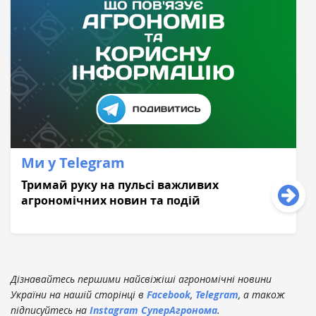
Ми у Telegram
Тримай руку на пульсі важливих
агрономічних новин та подій
Дізнавайтесь першими найсвіжіші агрономічні новини
України на нашій сторінці в
Facebook
,
Telegram
, а також
підписуйтесь на
Instagram СуперАгронома
.