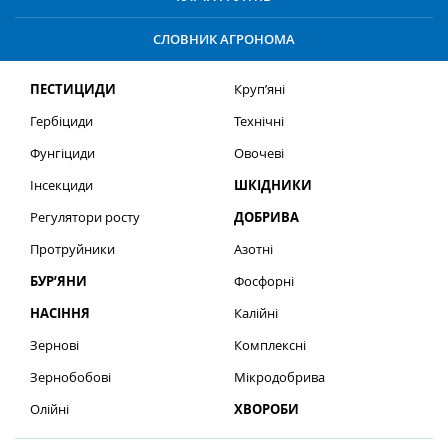
СЛОВНИК АГРОНОМА
ПЕСТИЦИДИ
Круп’яні
Гербіциди
Технічні
Фунгіциди
Овочеві
Інсекциди
ШКІДНИКИ
Регулятори росту
ДОБРИВА
Протруйники
Азотні
БУР’ЯНИ
Фосфорні
НАСІННЯ
Калійні
Зернові
Комплексні
Зернобобові
Мікродобрива
Олійні
ХВОРОБИ