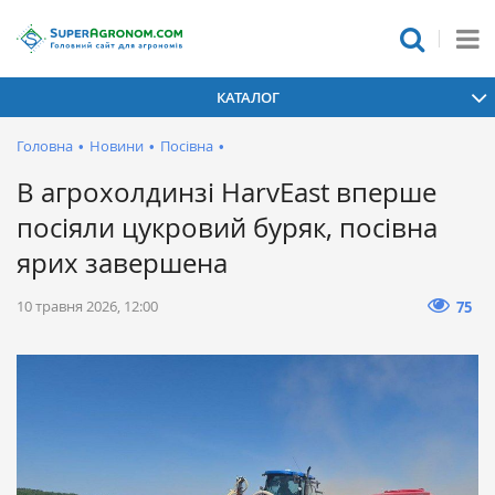
КАТАЛОГ
Головна
•
Новини
•
Посівна
•
В агрохолдинзі HarvEast вперше
посіяли цукровий буряк, посівна
ярих завершена
10 травня 2026, 12:00
75