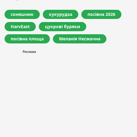
соняшник
кукурудза
посівна 2026
HarvEast
цукрові буряки
посівна площа
Меланія Несмачна