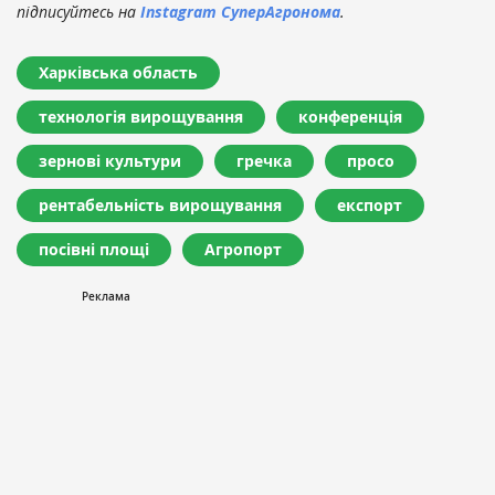
підписуйтесь на
Instagram СуперАгронома
.
Харківська область
технологія вирощування
конференція
зернові культури
гречка
просо
рентабельність вирощування
експорт
посівні площі
Агропорт