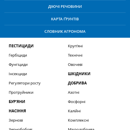
ДІЮЧІ РЕЧОВИНИ
КАРТА ҐРУНТІВ
СЛОВНИК АГРОНОМА
ПЕСТИЦИДИ
Круп’яні
Гербіциди
Технічні
Фунгіциди
Овочеві
Інсекциди
ШКІДНИКИ
Регулятори росту
ДОБРИВА
Протруйники
Азотні
БУР’ЯНИ
Фосфорні
НАСІННЯ
Калійні
Зернові
Комплексні
Зернобобові
Мікродобрива