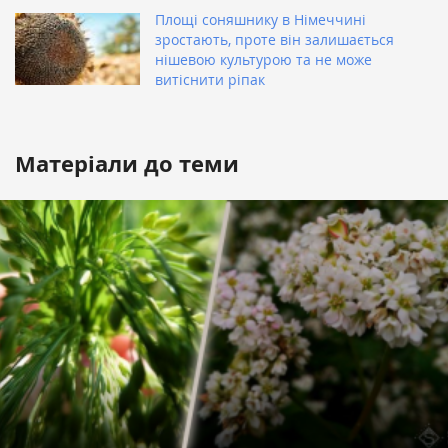
Площі соняшнику в Німеччині
зростають, проте він залишається
нішевою культурою та не може
витіснити ріпак
Матеріали до теми