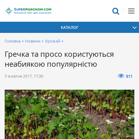
КАТАЛОГ
Головна
•
Новини
•
Урожай
•
Гречка та просо користуються
неабиякою популярністю
5 жовтня 2017, 17:30
811