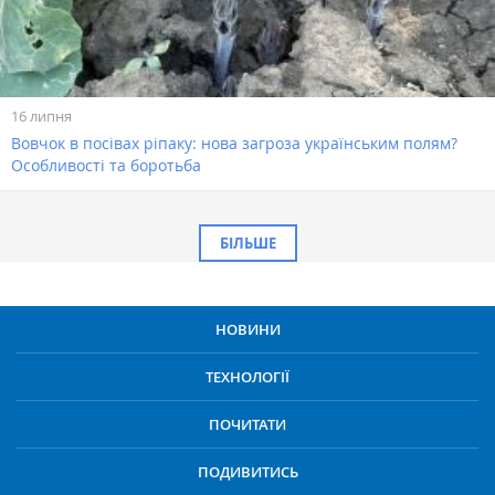
16 липня
Вовчок в посівах ріпаку: нова загроза українським полям?
Особливості та боротьба
БІЛЬШЕ
НОВИНИ
ТЕХНОЛОГІЇ
ПОЧИТАТИ
ПОДИВИТИСЬ