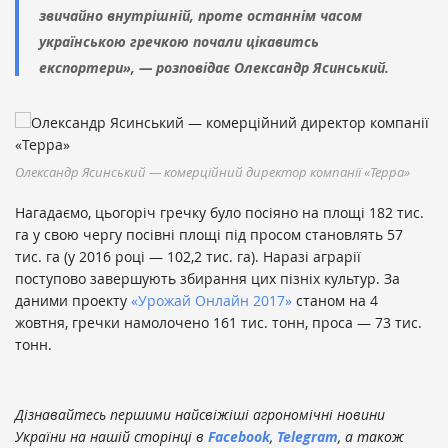
звичайно внутрішній, проте останнім часом
українською гречкою почали цікавитсь
експортери», — розповідає Олександр Ясинський.
Олександр Ясинський — комерційний директор компанії «Терра»
Нагадаємо, цьогоріч гречку було посіяно на площі 182 тис.
га у свою чергу посівні площі під просом становлять 57
тис. га (у 2016 році — 102,2 тис. га). Наразі аграрії
поступово завершують збирання цих пізніх культур. За
даними проекту
«Урожай Онлайн 2017»
станом на 4
жовтня, гречки намолочено 161 тис. тонн, проса — 73 тис.
тонн.
Дізнавайтесь першими найсвіжіші агрономічні новини
України на нашій сторінці в
Facebook
,
Telegram
, а також