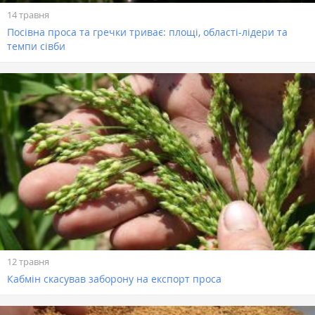
14 травня
Посівна проса та гречки триває: площі, області-лідери та
темпи сівби
12 травня
Кабмін скасував заборону на експорт проса