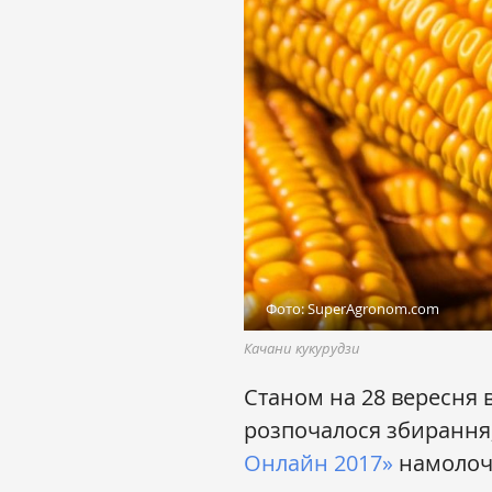
Фото: SuperAgronom.com
Качани кукурудзи
Станом на 28 вересня в
розпочалося збирання
Онлайн 2017»
намолоче