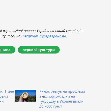
 агрономічні новини України на нашій сторінці в
писуйтесь на
Instagram СуперАгронома
.
жнива
зернові культури
х: 1 млн
Ринок реагує на проблеми
брали
з експортом: ціни на
ни
кукурудзу в Україні впали
до 7000 грн/т