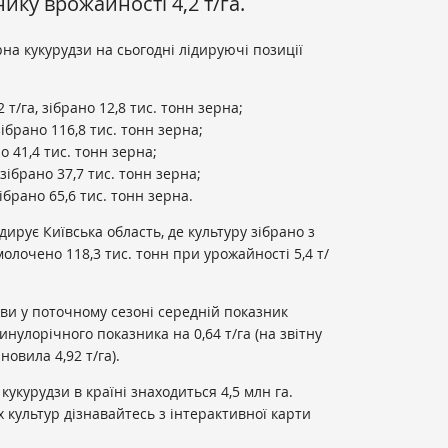
ку врожайності 4,2 т/га.
на кукурудзи на сьогодні лідируючі позиції
 т/га, зібрано 12,8 тис. тонн зерна;
ібрано 116,8 тис. тонн зерна;
о 41,4 тис. тонн зерна;
 зібрано 37,7 тис. тонн зерна;
ібрано 65,6 тис. тонн зерна.
дирує Київська область, де культуру зібрано з
олочено 118,3 тис. тонн при урожайності 5,4 т/
ви у поточному сезоні середній показник
нулорічного показника на 0,64 т/га (на звітну
новила 4,92 т/га).
кукурудзи в країні знаходиться 4,5 млн га.
 культур дізнавайтесь з інтерактивної карти