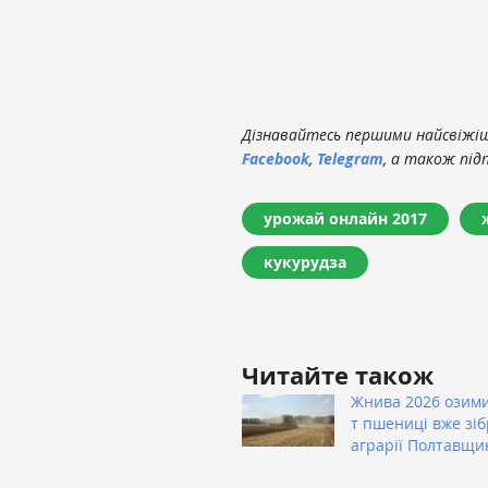
Дізнавайтесь першими найсвіжіші
Facebook
,
Telegram
, а також під
урожай онлайн 2017
кукурудза
Читайте також
Жнива 2026 озими
т пшениці вже зі
аграрії Полтавщи