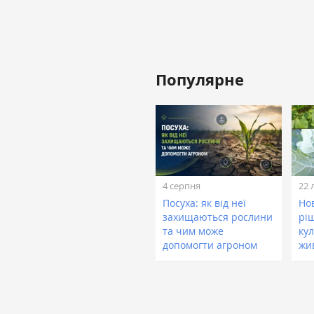
Популярне
4 серпня
22 
Посуха: як від неї
Нов
захищаються рослини
рі
та чим може
кул
допомогти агроном
жи