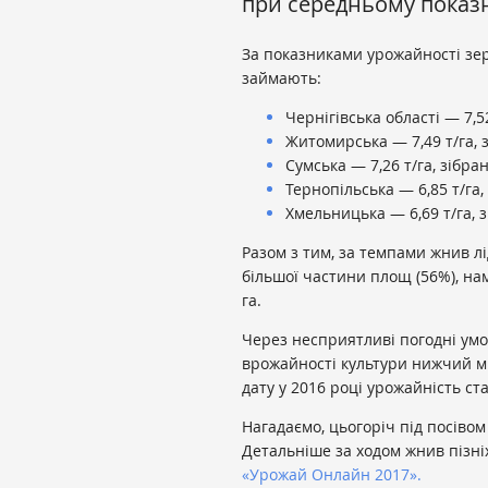
при середньому показни
За показниками урожайності зер
займають:
Чернігівська області — 7,52
Житомирська — 7,49 т/га, з
Сумська — 7,26 т/га, зібран
Тернопільська — 6,85 т/га,
Хмельницька — 6,69 т/га, з
Разом з тим, за темпами жнив лі
більшої частини площ (56%), нам
га.
Через несприятливі погодні умо
врожайності культури нижчий ми
дату у 2016 році урожайність ста
Нагадаємо, цьогоріч під посівом 
Детальніше за ходом жнив пізніх
«Урожай Онлайн 2017».