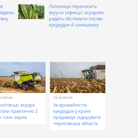
ив
Попелиця переносить
Південь
вірусні інфекції: аграріям
івну
радять обстежити посіви
кукурудзи й соняшнику
жовтня
18 жовтня
нігівські аграрії
За врожайністю
брали практично 2
кукурудзи у країні
н тонн зерна
продовжує лідирувати
Чернігівська область