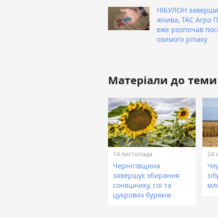
НІБУЛОН заверш
жнива, ТАС Агро 
вже розпочав пос
озимого ріпаку
Матеріали до теми
14 листопада
24 
Чернігівщина
Чер
завершує збирання
зі
соняшнику, сої та
мл
цукрових буряків