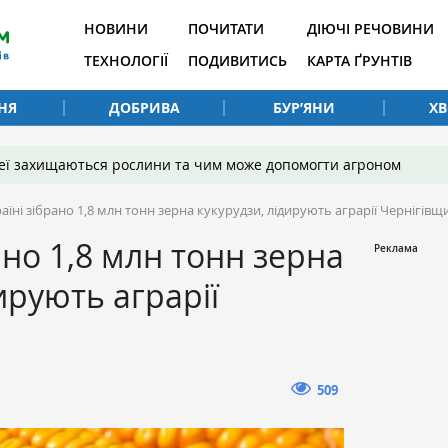
НОВИНИ
ПОЧИТАТИ
ДІЮЧІ РЕЧОВИНИ
ТЕХНОЛОГІЇ
ПОДИВИТИСЬ
КАРТА ҐРУНТІВ
НЯ
ДОБРИВА
БУР’ЯНИ
Х
 неї захищаються рослини та чим може допомогти агроном
аїні зібрано 1,8 млн тонн зерна кукурудзи, лідирують аграрії Чернігівщ
ано 1,8 млн тонн зерна
ирують аграрії
509