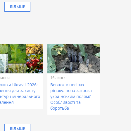
БІЛЬШЕ
липня
16 липня
инки Ukravit 2026:
Вовчок в посівах
шення для захисту
ріпаку: нова загроза
ьтур і мінерального
українським полям?
влення
Особливості та
боротьба
БІЛЬШЕ