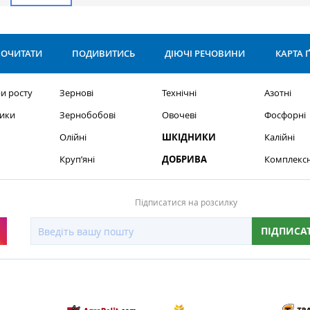
ОЧИТАТИ
ПОДИВИТИСЬ
ДІЮЧІ РЕЧОВИНИ
КАРТА 
и росту
Зернові
Технічні
Азотні
ики
Зернобобові
Овочеві
Фосфорні
Олійні
ШКІДНИКИ
Калійні
Круп’яні
ДОБРИВА
Комплексн
Підписатися на розсилку
ПІДПИСА