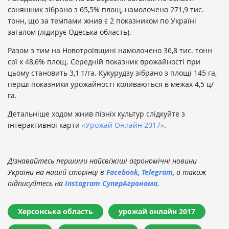
соняшник зібрано з 65,5% площ, намолочено 271,9 тис.
тонн, що за темпами жнив є 2 показником по Україні
загалом (лідирує Одеська область).
Разом з тим на Новотроївщині намолочено 36,8 тис. тонн
сої х 48,6% площ. Середній показник врожайності при
цьому становить 3,1 т/га. Кукурудзу зібрано з площі 145 га,
перші показники урожайності коливаються в межах 4,5 ц/
га.
Детальніше ходом жнив пізніх культур слідкуйте з
інтерактивної карти
«Урожай Онлайн 2017»
.
Дізнавайтесь першими найсвіжіші агрономічні новини
України на нашій сторінці в
Facebook
,
Telegram
, а також
підписуйтесь на
Instagram СуперАгронома
.
Херсонська область
урожай онлайн 2017