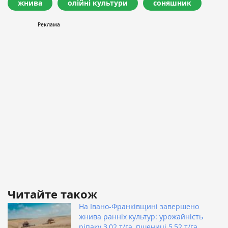
жнива
олійні культури
соняшник
Читайте також
На Івано-Франківщині завершено
жнива ранніх культур: урожайність
ріпаку 3,02 т/га, пшениці 5,52 т/га