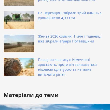
На Черкащині зібрали ярий ячмінь з
урожайністю 4,99 т/га
Жнива 2026 озимих: 1 млн т пшениці
вже зібрали аграрії Полтавщини
Площі соняшнику в Німеччині
зростають, проте він залишається
нішевою культурою та не може
витіснити ріпак
Матеріали до теми