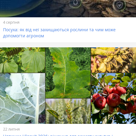
4 серпня
Посуха: як від неї захищаються рослини та чим може
допомогти агроном
22 липня