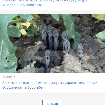
Новинки Ukravit 2026: рішення для захисту культур і
мінерального живлення
16 липня
Вовчок в посівах ріпаку: нова загроза українським полям?
Особливості та боротьба
БІЛЬШЕ