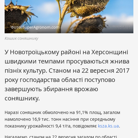
Фото: SuperAgronom.com
Кошик соняшнику
У Новотроїцькому районі на Херсонщині
швидкими темпами просуваються жнива
пізніх культур. Станом на 22 вересня 2017
року господарства області поступово
завершують збирання врожаю
соняшнику.
Наразі соняшник обмолочено на 91,1% площ, загалом
намолочено 16,9 тис. тонн насіння при середньому
показнику урожайності 9,4 т/га, повідомляє
ksza.ks.ua
.
Нагадаємо, станом на 22 вересня загалом по області