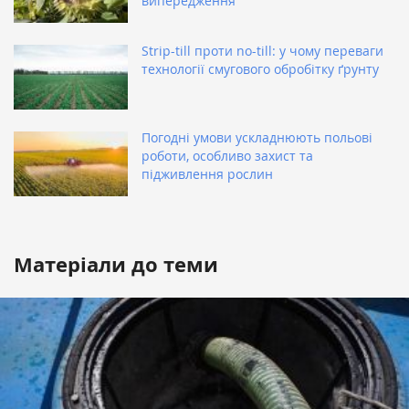
випередження
Strip-till проти no-till: у чому переваги
технології смугового обробітку ґрунту
Погодні умови ускладнюють польові
роботи, особливо захист та
підживлення рослин
Матеріали до теми