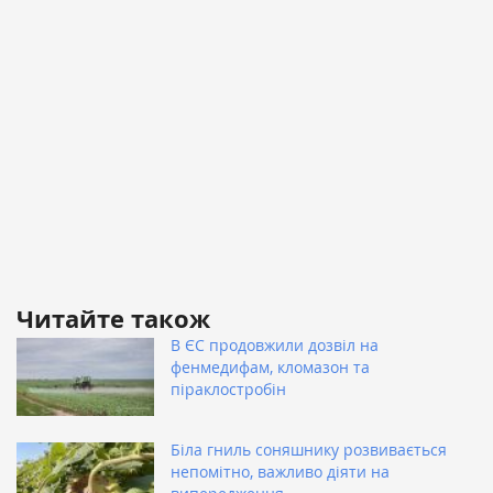
Читайте також
В ЄС продовжили дозвіл на
фенмедифам, кломазон та
піраклостробін
Біла гниль соняшнику розвивається
непомітно, важливо діяти на