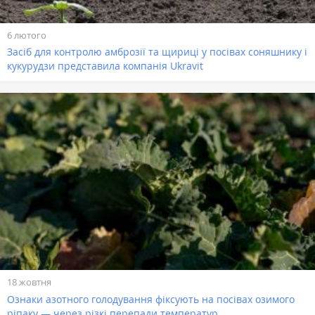
6 лютого
Засіб для контролю амброзії та щириці у посівах соняшнику і
кукурудзи представила компанія Ukravit
18 жовтня
Ознаки азотного голодування фіксують на посівах озимого
ріпаку — через різкі перепади температур