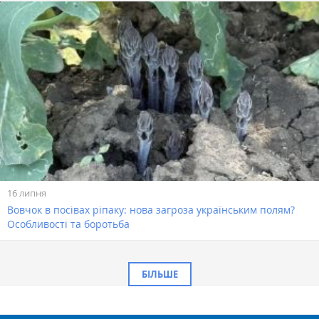
16 липня
Вовчок в посівах ріпаку: нова загроза українським полям?
Особливості та боротьба
БІЛЬШЕ