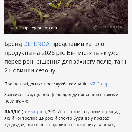
Фото: SuperAgronom.com
Бренд
DEFENDA
представив каталог
продуктів на 2026 рік. Він містить як уже
перевірені рішення для захисту полів, так і
2 новинки сезону.
Про це повідомляє пресслужба компанії
LNZ Group
.
Зазначається, що портфель бренду поповнився такими
новинками:
ПАЛДІС
(
темботріон
, 200 г/кг) — післясходовий гербіцид,
який контролює широкий спектр бур’янів у посівах
кукурудзи, включно з падалицею соняшнику та ріпаку.