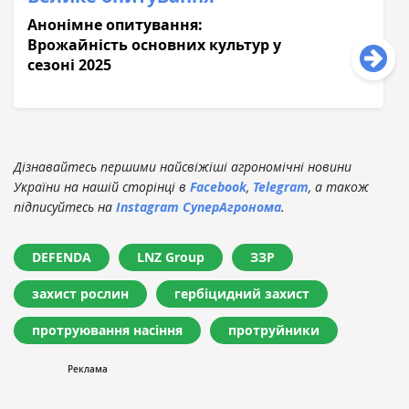
Анонімне опитування:
Врожайність основних культур у
сезоні 2025
Дізнавайтесь першими найсвіжіші агрономічні новини
України на нашій сторінці в
Facebook
,
Telegram
, а також
підписуйтесь на
Instagram СуперАгронома
.
DEFENDA
LNZ Group
ЗЗР
захист рослин
гербіцидний захист
протруювання насіння
протруйники