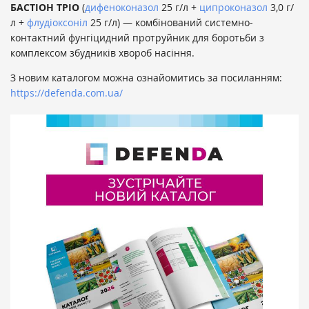
БАСТІОН ТРІО
(
дифеноконазол
25 г/л +
ципроконазол
3,0 г/
л +
флудіоксоніл
25 г/л) — комбінований системно-
контактний фунгіцидний протруйник для боротьби з
комплексом збудників хвороб насіння.
З новим каталогом можна ознайомитись за посиланням:
https://defenda.com.ua/