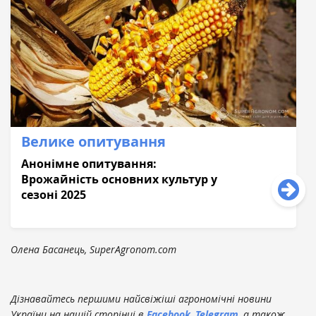
Велике опитування
Анонімне опитування:
Врожайність основних культур у
сезоні 2025
Олена Басанець, SuperAgronom.com
Дізнавайтесь першими найсвіжіші агрономічні новини
України на нашій сторінці в
Facebook
,
Telegram
, а також