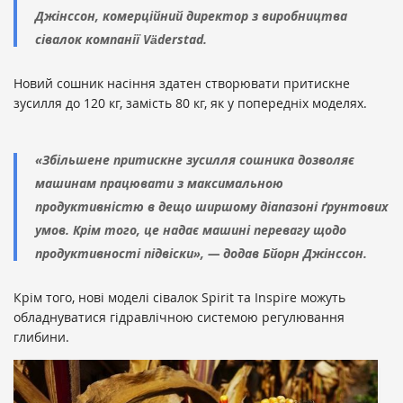
Джінссон, комерційний директор з виробництва
сівалок компанії Väderstad.
Новий сошник насіння здатен створювати притискне
зусилля до 120 кг, замість 80 кг, як у попередніх моделях.
«Збільшене притискне зусилля сошника дозволяє
машинам працювати з максимальною
продуктивністю в дещо ширшому діапазоні ґрунтових
умов. Крім того, це надає машині перевагу щодо
продуктивності підвіски», — додав Бйорн Джінссон.
Крім того, нові моделі сівалок Spirit та Inspire можуть
обладнуватися гідравлічною системою регулювання
глибини.