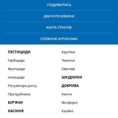
ПОДИВИТИСЬ
ДІЮЧІ РЕЧОВИНИ
КАРТА ҐРУНТІВ
СЛОВНИК АГРОНОМА
ПЕСТИЦИДИ
Круп’яні
Гербіциди
Технічні
Фунгіциди
Овочеві
Інсекциди
ШКІДНИКИ
Регулятори росту
ДОБРИВА
Протруйники
Азотні
БУР’ЯНИ
Фосфорні
НАСІННЯ
Калійні