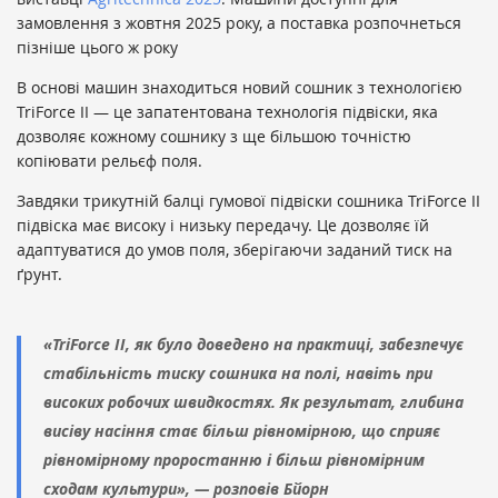
замовлення з жовтня 2025 року, а поставка розпочнеться
пізніше цього ж року
В основі машин знаходиться новий сошник з технологією
TriForce II — це запатентована технологія підвіски, яка
дозволяє кожному сошнику з ще більшою точністю
копіювати рельєф поля.
Завдяки трикутній балці гумової підвіски сошника TriForce II
підвіска має високу і низьку передачу. Це дозволяє їй
адаптуватися до умов поля, зберігаючи заданий тиск на
ґрунт.
«TriForce II, як було доведено на практиці, забезпечує
стабільність тиску сошника на полі, навіть при
високих робочих швидкостях. Як результат, глибина
висіву насіння стає більш рівномірною, що сприяє
рівномірному проростанню і більш рівномірним
сходам культури», — розповів Бйорн