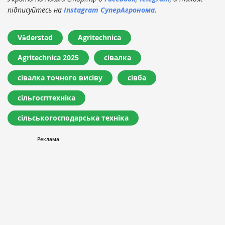
підписуйтесь на
Instagram СуперАгронома
.
Väderstad
Agritechnica
Agritechnica 2025
сівалка
сівалка точного висіву
сівба
сільгосптехніка
сільськогосподарська техніка