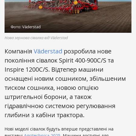
Фото: Väderstad
Нова зернова сівалка від Väderstad
Компанія
Väderstad
розробила нове
покоління сівалок Spirit 400-900C/S та
Inspire 1200C/S. Відтепер машини
оснащені новим сошником, збільшеним
тиском сошника, новою опцією
штригельної борони, а також
гідравлічною системою регулювання
глибини з кабіни трактора.
Нові моделі сівалок будуть вперше представлені на
виставці
Agritechnica 2025
. Машини доступні для