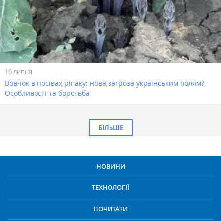
16 липня
Вовчок в посівах ріпаку: нова загроза українським полям?
Особливості та боротьба
БІЛЬШЕ
НОВИНИ
ТЕХНОЛОГІЇ
ПОЧИТАТИ