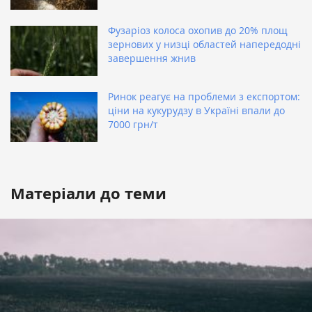
Фузаріоз колоса охопив до 20% площ
зернових у низці областей напередодні
завершення жнив
Ринок реагує на проблеми з експортом:
ціни на кукурудзу в Україні впали до
7000 грн/т
Матеріали до теми