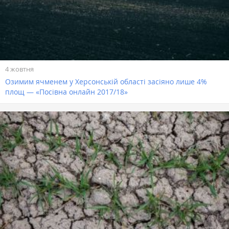
4 жовтня
Озимим ячменем у Херсонській області засіяно лише 4%
площ — «Посівна онлайн 2017/18»