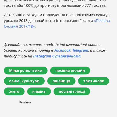
тис. га або 100% до прогнозу (прогнозовано 777 тис. га).
Детальніше за ходом проведення посівної озимих культур
урожаю 2018 дізнавайтесь з інтерактивної карти
«Посівна
Онлайн 2017/18»
.
Дізнавайтесь першими найсвіжіші агрономічні новини
України на нашій сторінці в
Facebook
,
Telegram
, а також
підписуйтесь на
Instagram СуперАгронома
.
Мінагрополітики
посівна онлайн
озимі культури
пшениця
тритикале
жито
ячмінь
посівні площі