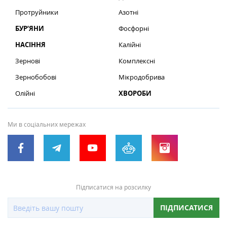
Протруйники
Азотні
БУР’ЯНИ
Фосфорні
НАСІННЯ
Калійні
Зернові
Комплексні
Зернобобові
Мікродобрива
Олійні
ХВОРОБИ
Ми в соціальних мережах
Підписатися на розсилку
ПІДПИСАТИСЯ