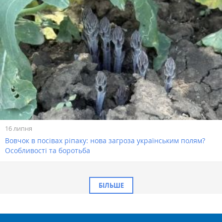
16 липня
Вовчок в посівах ріпаку: нова загроза українським полям?
Особливості та боротьба
БІЛЬШЕ