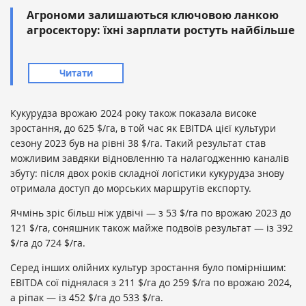
Агрономи залишаються ключовою ланкою
агросектору: їхні зарплати ростуть найбільше
Читати
Кукурудза врожаю 2024 року також показала високе
зростання, до 625 $/га, в той час як EBITDA цієї культури
сезону 2023 був на рівні 38 $/га. Такий результат став
можливим завдяки відновленню та налагодженню каналів
збуту: після двох років складної логістики кукурудза знову
отримала доступ до морських маршрутів експорту.
Ячмінь зріс більш ніж удвічі — з 53 $/га по врожаю 2023 до
121 $/га, соняшник також майже подвоїв результат — із 392
$/га до 724 $/га.
Серед інших олійних культур зростання було помірнішим:
EBITDA сої піднялася з 211 $/га до 259 $/га по врожаю 2024,
а ріпак — із 452 $/га до 533 $/га.