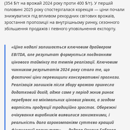
(354 $/т на врожай 2024 року проти 400 $/т). У першій
половині 2025 року спостерігалася корекція — ціни почали
знижуватися під впливом рекордних світових врожаїв,
зростання пропозиції на внутрішньому ринку, сезонного
збільшення продажів і певного уповільнення експорту.
«Ціна надалі залишається ключовим драйвером
EBITDA, але результат формується поєднанням
цінового таймінгу та темпів реалізації. Ключовим
чинником результатів 2024 року стало те, що
фактичні ціни перевищили консервативні прогнози.
Реалізація залишків після збору врожаю принесла
додатковий дохід, адже саме у період жнив ринок
перебуває на мінімальних цінових рівнях, а згодом
вартість продукції традиційно зростає. Обережні
очікування виробників виявилися заниженими, і
реальність дала агрокомпаніям суттєво кращий
фінансовий результат», — додала Оксана Боброва,