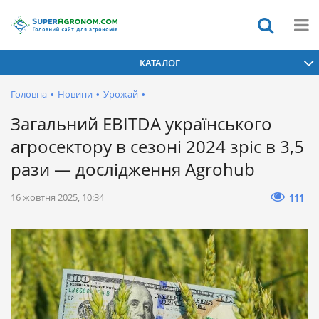
КАТАЛОГ
Головна
•
Новини
•
Урожай
•
Загальний EBITDA українського
агросектору в сезоні 2024 зріс в 3,5
рази — дослідження Agrohub
16 жовтня 2025, 10:34
111