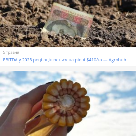
5 травня
EBITDA у 2025 році оцінюється на рівні $410/га — Agrohub