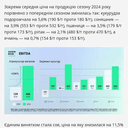
Зокрема середня ціна на продукцію сезону 2024 року
порівняно з попереднім сезоном змінилась так: кукурудза
подорожчала на 5,6% (190 $/т проти 180 $/т), соняшник —
на 3,9% (553 $/т проти 532 $/т), пшениця — на 3,5% (179 $/т
проти 173 $/т), ріпак — на 2,1% (480 $/т проти 470 $/т), а
ячмінь — на 0,7% (154 $/т проти 153 $/т).
Єдиним винятком стала соя, ціна на яку знизилася на 11,5%