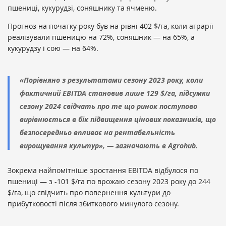
пшениці, кукурудзі, соняшнику та ячменю.
Прогноз на початку року був на рівні 402 $/га, коли аграрії
реалізували пшеницю на 72%, соняшник — на 65%, а
кукурудзу і сою — на 64%.
«Порівняно з результатами сезону 2023 року, коли
фактичний EBITDA становив лише 129 $/га, підсумки
сезону 2024 свідчать про те що ринок поступово
вирівнюється в бік підвищення цінових показників, що
безпосередньо впливає на рентабельність
вирощування культур», — зазначають в Agrohub.
Зокрема найпомітніше зростання EBITDA відбулося по
пшениці — з -101 $/га по врожаю сезону 2023 року до 244
$/га, що свідчить про повернення культури до
прибутковості після збиткового минулого сезону.