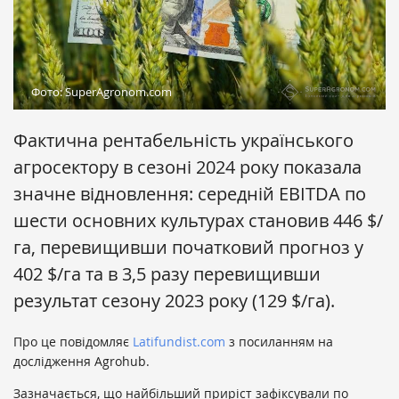
Фото: SuperAgronom.com
Фактична рентабельність українського
агросектору в сезоні 2024 року показала
значне відновлення: середній EBITDA по
шести основних культурах становив 446 $/
га, перевищивши початковий прогноз у
402 $/га та в 3,5 разу перевищивши
результат сезону 2023 року (129 $/га).
Про це повідомляє
Latifundist.com
з посиланням на
дослідження Agrohub.
Зазначається, що найбільший приріст зафіксували по