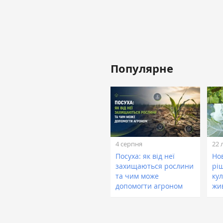
Популярне
4 серпня
22 
Посуха: як від неї
Нов
захищаються рослини
рі
та чим може
кул
допомогти агроном
жи