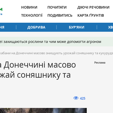
НОВИНИ
ПОЧИТАТИ
ДІЮЧІ РЕЧОВИНИ
ТЕХНОЛОГІЇ
ПОДИВИТИСЬ
КАРТА ҐРУНТІВ
НЯ
ДОБРИВА
БУР’ЯНИ
Х
 неї захищаються рослини та чим може допомогти агроном
 кабани на Донеччині масово знищують урожай соняшнику та кукуруд
а Донеччині масово
жай соняшнику та
425