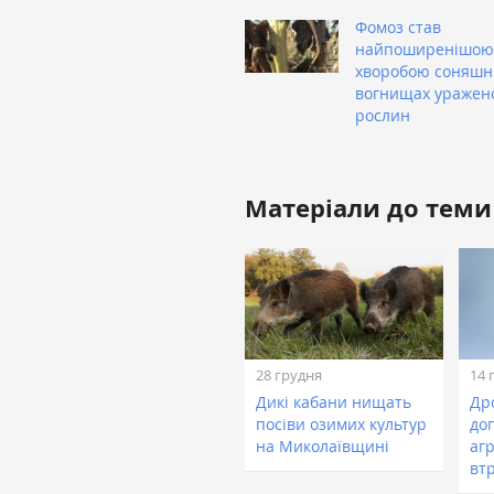
Фомоз став
найпоширенішою
хворобою соняшни
вогнищах уражен
рослин
Матеріали до теми
28 грудня
14 
Дикі кабани нищать
Др
посіви озимих культур
до
на Миколаївщині
аг
вт