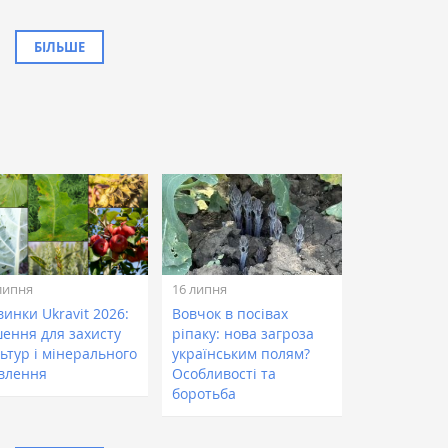
БІЛЬШЕ
липня
16 липня
инки Ukravit 2026:
Вовчок в посівах
шення для захисту
ріпаку: нова загроза
ьтур і мінерального
українським полям?
влення
Особливості та
боротьба