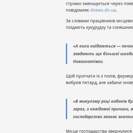
стрімко зменшується через появу 
повідомляє
dnews.dn.ua
.
За словами працівників місцеви
поїдають кукурудзу та соняшник
«А коли наїдаються — почи
завдають ще більшої шкоди 
Новогнатівки.
Щоб прогнати їх з полів, ферме
вибухів петард, але кабани зно
«В минулому році кабанів бу
зараз, з невідомої причини,
господарство зазнає значни
Місце господарства звернулися 