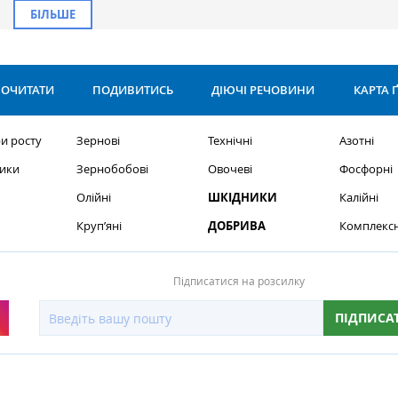
БІЛЬШЕ
ОЧИТАТИ
ПОДИВИТИСЬ
ДІЮЧІ РЕЧОВИНИ
КАРТА 
и росту
Зернові
Технічні
Азотні
ики
Зернобобові
Овочеві
Фосфорні
Олійні
ШКІДНИКИ
Калійні
Круп’яні
ДОБРИВА
Комплексн
Підписатися на розсилку
ПІДПИСА