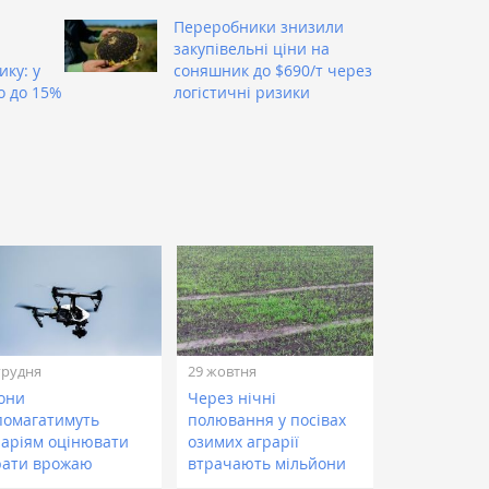
Переробники знизили
закупівельні ціни на
ку: у
соняшник до $690/т через
о до 15%
логістичні ризики
грудня
29 жовтня
они
Через нічні
помагатимуть
полювання у посівах
раріям оцінювати
озимих аграрії
рати врожаю
втрачають мільйони