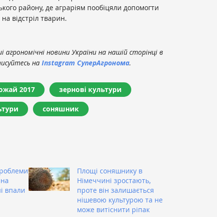
ького району, де аграріям пообіцяли допомогти
на відстріл тварин.
 агрономічні новини України на нашій сторінці в
писуйтесь на
Instagram СуперАгронома
.
ожай 2017
зернові культури
ьтури
соняшник
проблеми
Площі соняшнику в
 на
Німеччині зростають,
ні впали
проте він залишається
нішевою культурою та не
може витіснити ріпак