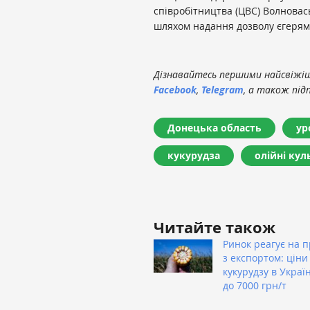
співробітництва (ЦВС) Волновас
шляхом надання дозволу єгерям 
Дізнавайтесь першими найсвіжіші
Facebook
,
Telegram
, а також під
Донецька область
ур
кукурудза
олійні кул
Читайте також
Ринок реагує на 
з експортом: ціни
кукурудзу в Украї
до 7000 грн/т