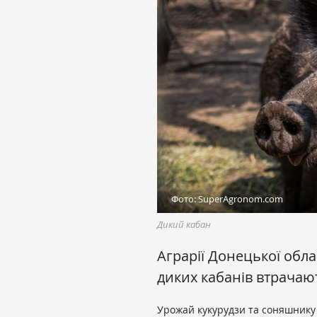
Фото: SuperAgronom.com
Дикий кабан
Аграрії Донецької обла
диких кабанів втрачаю
Урожай кукурудзи та соняшнику