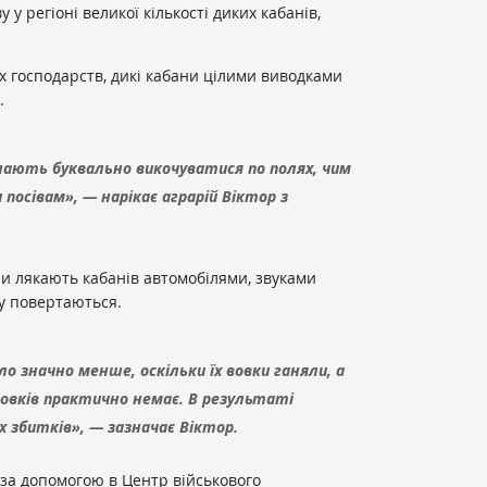
у регіоні великої кількості диких кабанів,
х господарств, дикі кабани цілими виводками
.
нають буквально викочуватися по полях, чим
посівам», — нарікає аграрій Віктор з
ри лякають кабанів автомобілями, звуками
ву повертаються.
ло значно менше, оскільки їх вовки ганяли, а
 вовків практично немає. В результаті
х збитків», — зазначає Віктор.
за допомогою в Центр військового