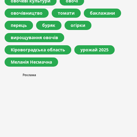
овочеві культури
овочі
овочівництво
томати
баклажани
перець
буряк
огірки
вирощування овочів
Кіровоградська область
урожай 2025
Меланія Несмачна