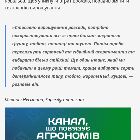
Ковальов. Щоб уникнути втрат врожаю, порадив змінити
технологію вирощування.
«Стосовно вирощування розсади, потрібно
використовувати все ж таки більше закритого
ґрунту, тобто, теплиці та тунелі. Потім треба
переглянути сортовий та гібридний асортименти та
вибирати більш стійкіші. Ще один нюанс, який ми
побачили в цьому році: томат, краще вибирати сорти
детермінатного типу, тобто, коротенькі, кущові, —
розповів він.
Меланія Несмачна, SuperAgronom.com