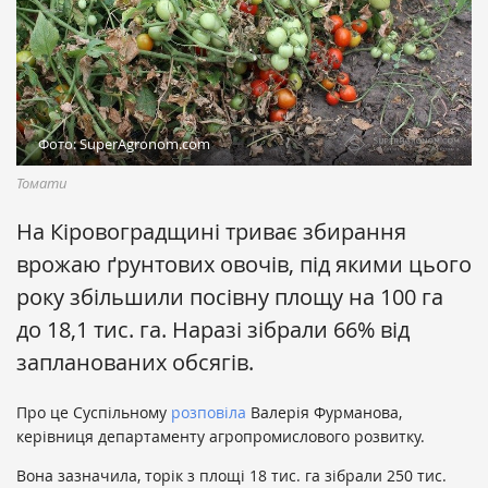
Фото: SuperAgronom.com
Томати
На Кіровоградщині триває збирання
врожаю ґрунтових овочів, під якими цього
року збільшили посівну площу на 100 га
до 18,1 тис. га. Наразі зібрали 66% від
запланованих обсягів.
Про це Суспільному
розповіла
Валерія Фурманова,
керівниця департаменту агропромислового розвитку.
Вона зазначила, торік з площі 18 тис. га зібрали 250 тис.