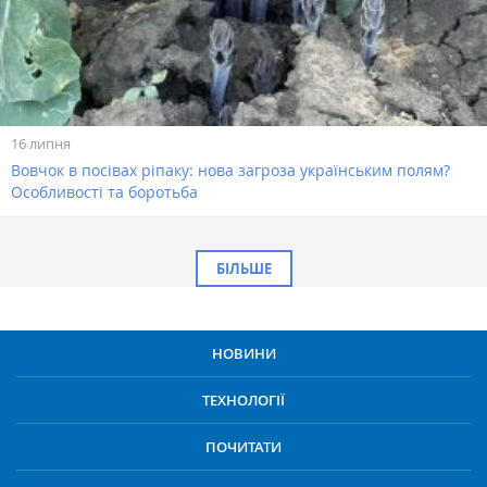
16 липня
Вовчок в посівах ріпаку: нова загроза українським полям?
Особливості та боротьба
БІЛЬШЕ
НОВИНИ
ТЕХНОЛОГІЇ
ПОЧИТАТИ