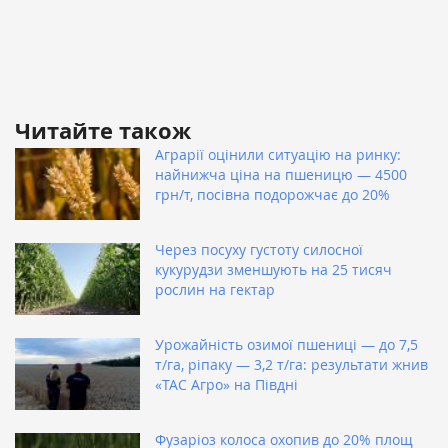
Читайте також
Аграрії оцінили ситуацію на ринку:
найнижча ціна на пшеницю — 4500
грн/т, посівна подорожчає до 20%
Через посуху густоту силосної
кукурудзи зменшують на 25 тисяч
рослин на гектар
Урожайність озимої пшениці — до 7,5
т/га, ріпаку — 3,2 т/га: результати жнив
«ТАС Агро» на Півдні
Фузаріоз колоса охопив до 20% площ