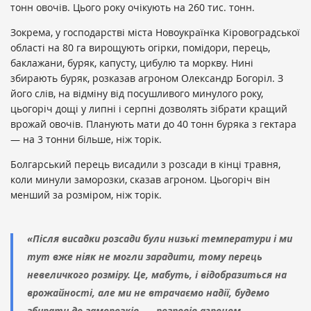
тонн овочів. Цього року очікують на 260 тис. тонн.
Зокрема, у господарстві міста Новоукраїнка Кіровоградської
області на 80 га вирощують огірки, помідори, перець,
баклажани, буряк, капусту, цибулю та моркву. Нині
збирають буряк, розказав агроном Олександр Богоріл. З
його слів, на відміну від посушливого минулого року,
цьогоріч дощі у липні і серпні дозволять зібрати кращий
врожай овочів. Планують мати до 40 тонн буряка з гектара
— на 3 тонни більше, ніж торік.
Болгарський перець висадили з розсади в кінці травня,
коли минули заморозки, сказав агроном. Цьогоріч він
менший за розміром, ніж торік.
«Після висадки розсади були низькі температури і ми
тут вже ніяк не могли зарадити, тому перець
невеличкого розміру. Це, мабуть, і відобразиться на
врожайності, але ми не втрачаємо надії, будемо
збирати до заморозків, — розповів агроном.