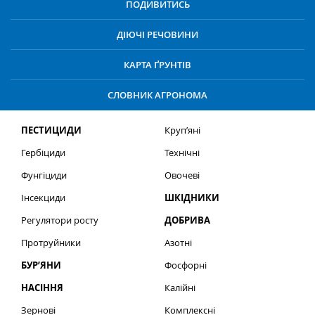
ПОДИВИТИСЬ
ДІЮЧІ РЕЧОВИНИ
КАРТА ҐРУНТІВ
СЛОВНИК АГРОНОМА
ПЕСТИЦИДИ
Круп’яні
Гербіциди
Технічні
Фунгіциди
Овочеві
Інсекциди
ШКІДНИКИ
Регулятори росту
ДОБРИВА
Протруйники
Азотні
БУР’ЯНИ
Фосфорні
НАСІННЯ
Калійні
Зернові
Комплексні