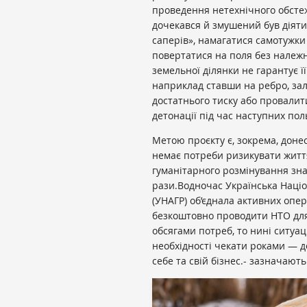
проведення нетехнічного обстеж
дочекався й змушений був діяти
саперів», намагатися самотужк
повертатися на поля без належн
земельної ділянки не гарантує ї
наприклад ставши на ребро, за
достатнього тиску або провалит
детонації під час наступних пол
Метою проєкту є, зокрема, донес
немає потреби ризикувати житт
гуманітарного розмінування знач
рази.Водночас Українська Націо
(УНАГР) об’єднала активних опера
безкоштовно проводити НТО для
обсягами потреб, то нині ситуа
необхідності чекати роками — д
себе та свій бізнес.- зазначають