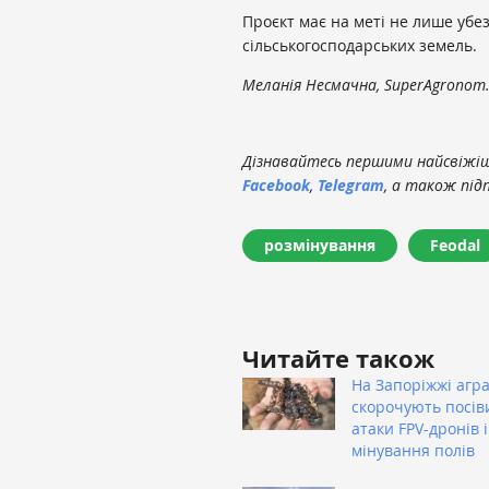
Проєкт має на меті не лише убе
сільськогосподарських земель.
Меланія Несмачна, SuperAgronom
Дізнавайтесь першими найсвіжіші
Facebook
,
Telegram
, а також під
розмінування
Feodal
Читайте також
На Запоріжжі агра
скорочують посів
атаки FPV-дронів і
мінування полів