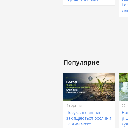
і о
сіл
Популярне
4 серпня
22 
Посуха: як від неї
Нов
захищаються рослини
рі
та чим може
кул