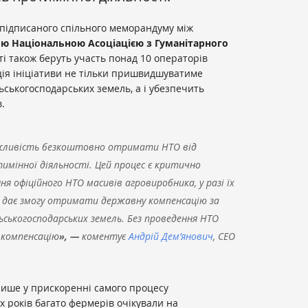
х підписаного спільного меморандуму між
ю Національною Асоціацією з Гуманітарного
кті також беруть участь понад 10 операторів
ація ініціативи не тільки пришвидшуватиме
ьськогосподарських земель, а і убезпечить
в.
жливість безкоштовно отримати НТО від
имінної діяльності. Цей процес є критично
 офіційного НТО масивів агровиробника, у разі їх
 дає змогу отримати державну компенсацію за
ьськогосподарських земель. Без проведення НТО
 компенсацію
», —
коментує
Андрій Дем’янович
, СЕО
лише у прискоренні самого процесу
х років багато фермерів очікували на