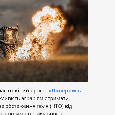
 масштабний проєкт
«Повернись
жливість аграріям отримати
е обстеження поля (НТО) від
в протимінної діяльності.