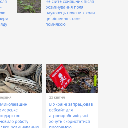
поля
Не сійте соняшник після
-
розмінування поля:
ою:
науковець пояснив, коли
мери
це рішення стане
ляду
помилкою
червня
23 квітня
 Миколаївщині
В Україні запрацював
рмерське
вебсайт для
сподарство
агровиробників, які
дновило роботу
хочуть скористатися
вдяки розмінуванню
програмою