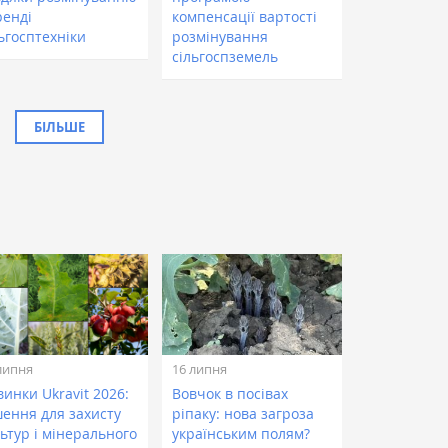
ренді
компенсації вартості
ьгосптехніки
розмінування
сільгоспземель
БІЛЬШЕ
липня
16 липня
инки Ukravit 2026:
Вовчок в посівах
шення для захисту
ріпаку: нова загроза
ьтур і мінерального
українським полям?