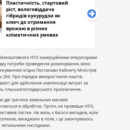
Пластичність, стартовий
ріст, вологовіддача
гібридів кукурудзи як
ключ до отримання
врожаю в різних
кліматичних умовах
 безкоштовного НТО комерційними операторами
падку потреби проведення розмінування, воно
нсуванням згідно Постанови Кабінету Міністрів
 № 284. Про порядок використання коштів,
жеті для здійснення компенсації витрат за
ль сільськогосподарського призначення.
е дві третини земельних масивів
таються в обробіток. Проте, не провівши НТО,
зставив пастки. На жаль, є багато випадків, коли
пекою, виїжджали в поля, і це закінчувалось
 летальними наслідками.