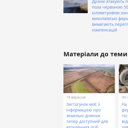
Дрони атакують 
поза червоною 50
кілометровою зон
миколаївські фер
вимагають перег
компенсацій
Матеріали до теми
18 вересня
30 
Застосунок моЄ з
На
інформацією про
фе
земельні ділянки
го
тепер доступний для
ві
юридичних осіб
за