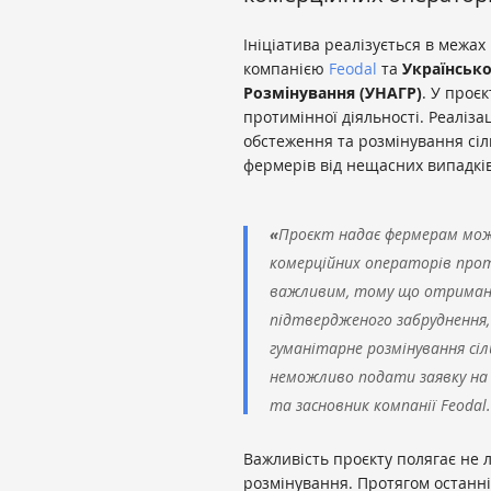
Ініціатива реалізується в межа
компанією
Feodal
та
Українсько
Розмінування (УНАГР)
. У проє
протимінної діяльності. Реаліз
обстеження та розмінування сіл
фермерів від нещасних випадкі
«
Проєкт надає фермерам мо
комерційних операторів прот
важливим, тому що отримання
підтвердженого забруднення,
гуманітарне розмінування сіл
неможливо подати заявку на
та засновник компанії Feodal.
Важливість проєкту полягає не 
розмінування. Протягом останні