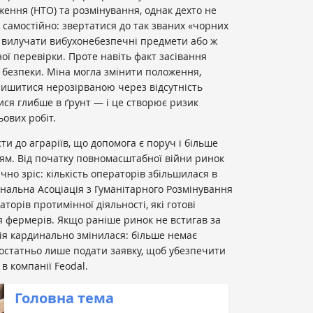
ення (НТО) та розмінування, однак дехто не
 самостійно: звертатися до так званих «чорних
и вилучати вибухонебезпечні предмети або ж
ої перевірки. Проте навіть факт засівання
ї безпеки. Міна могла змінити положення,
лишитися нерозірваною через відсутність
ися глибше в ґрунт — і це створює ризик
ьових робіт.
ти до аграріїв, що допомога є поруч і більше
ям. Від початку повномасштабної війни ринок
но зріс: кількість операторів збільшилася в
нальна Асоціація з Гуманітарного Розмінування
торів протимінної діяльності, які готові
 фермерів. Якщо раніше ринок не встигав за
ція кардинально змінилася: більше немає
остатньо лише подати заявку, щоб убезпечити
 в компанії Feodal.
Головна тема