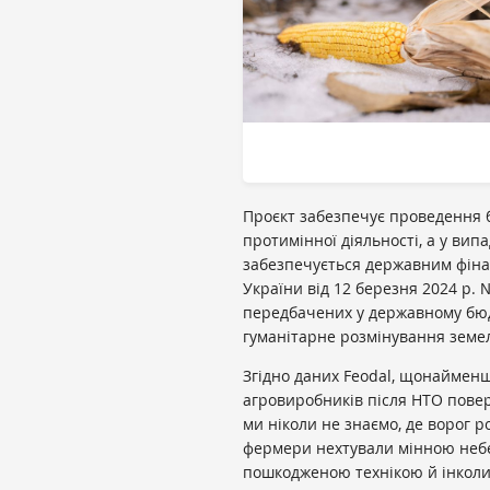
Проєкт забезпечує проведення
протимінної діяльності, а у ви
забезпечується державним фіна
України від 12 березня 2024 р.
передбачених у державному бюд
гуманітарне розмінування земе
Згідно даних Feodal, щонайменш
агровиробників після НТО повер
ми ніколи не знаємо, де ворог ро
фермери нехтували мінною небез
пошкодженою технікою й інколи