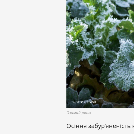
Фото: Ukravit
Озимий ріпак
Осіння забур’яненість 