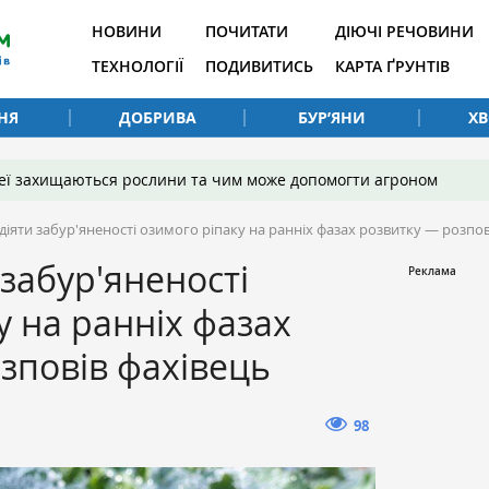
НОВИНИ
ПОЧИТАТИ
ДІЮЧІ РЕЧОВИНИ
ТЕХНОЛОГІЇ
ПОДИВИТИСЬ
КАРТА ҐРУНТІВ
НЯ
ДОБРИВА
БУР’ЯНИ
Х
 неї захищаються рослини та чим може допомогти агроном
діяти забур'яненості озимого ріпаку на ранніх фазах розвитку — розпов
 забур'яненості
у на ранніх фазах
зповів фахівець
98