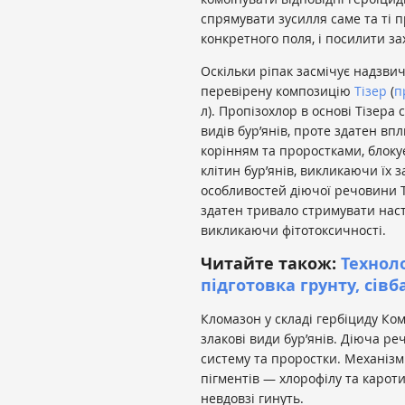
спрямувати зусилля саме та ті 
конкретного поля, і посилити з
Оскільки ріпак засмічує надзви
перевірену композицію
Тізер
(
п
л). Пропізохлор в основі Тізер
видів бур’янів, проте здатен вп
корінням та проростками, блокує
клітин бур’янів, викликаючи їх з
особливостей діючої речовини Т
здатен тривало стримувати насту
викликаючи фітотоксичності.
Читайте також:
Технол
підготовка грунту, сівб
Кломазон у складі гербіциду Ко
злакові види бур’янів. Діюча р
систему та проростки. Механізм
пігментів — хлорофілу та кароти
невдовзі гинуть.