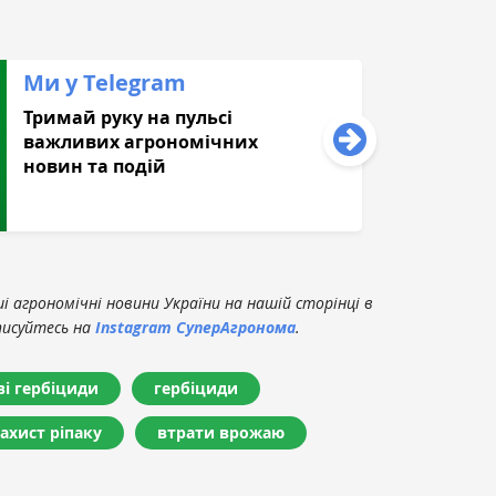
Ми у Telegram
Тримай руку на пульсі
важливих агрономічних
новин та подій
 агрономічні новини України на нашій сторінці в
писуйтесь на
Instagram СуперАгронома
.
ві гербіциди
гербіциди
ахист ріпаку
втрати врожаю