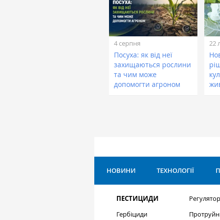
4 серпня
22 
Посуха: як від неї
Нов
захищаються рослини
рі
та чим може
кул
допомогти агроном
жи
НОВИНИ
ТЕХНОЛОГІЇ
П
ПЕСТИЦИДИ
Регулятор
Гербіциди
Протруйн