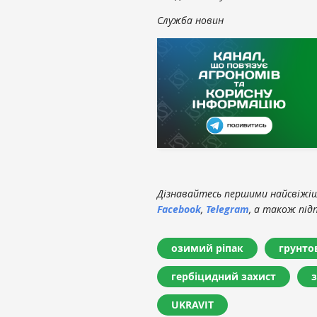
Служба новин
Дізнавайтесь першими найсвіжіші
Facebook
,
Telegram
, а також під
озимий ріпак
грунто
гербіцидний захист
з
UKRAVIT