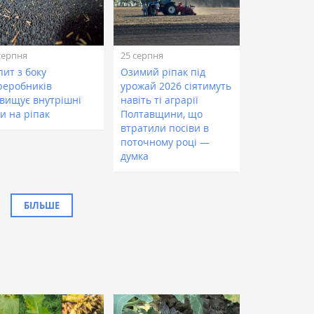
серпня
25 серпня
пит з боку
Озимий ріпак під
реробників
урожай 2026 сіятимуть
двищує внутрішні
навіть ті аграрії
и на ріпак
Полтавщини, що
втратили посіви в
поточному році —
думка
БІЛЬШЕ