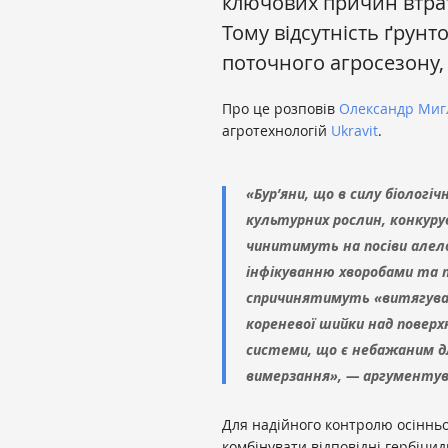
ключових причин втрат
Тому відсутність ґрунт
поточного агросезону,
Про це розповів
Олександр Миг
агротехнологій
Ukravit
.
«Бур’яни, що в силу біолог
культурних рослин, конкур
чинитимуть на посіви алел
інфікуванню хворобами та 
спричинятимуть «витягуван
кореневої шийки над поверх
системи, що є небажаним дл
вимерзання», — аргументува
Для надійного контролю осінньо
комбінувати відповідні гербіци