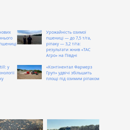
чових
Урожайність озимої
ннього
пшениці — до 7,5 т/га,
 пшениці
ріпаку — 3,2 т/га:
результати жнив «ТАС
Агро» на Півдні
ill: у
«Контінентал Фармерз
нології
Груп» удвічі збільшить
ку
площі під озимим ріпаком