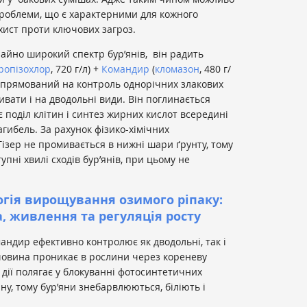
проблеми, що є характерними для кожного
ахист проти ключових загроз.
чайно широкий спектр бур’янів, він радить
ропізохлор
, 720 г/л) +
Командир
(
кломазон
, 480 г/
а спрямований на контроль однорічних злакових
ливати і на дводольні види. Він поглинається
 поділ клітин і синтез жирних кислот всередині
агибель. За рахунок фізико-хімічних
ізер не промивається в нижні шари ґрунту, тому
пні хвилі сходів бур’янів, при цьому не
огія вирощування озимого ріпаку:
а, живлення та регуляція росту
мандир ефективно контролює як дводольні, так і
ечовина проникає в рослини через кореневу
 дії полягає у блокуванні фотосинтетичних
ну, тому бур’яни знебарвлюються, біліють і