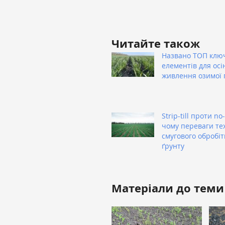
Читайте також
Названо ТОП клю
елементів для осі
живлення озимої
Strip-till проти no-t
чому переваги тех
смугового обробіт
ґрунту
Матеріали до теми