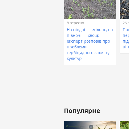
8 вересня
26 
На півдні — егілопс, на
По
півночі — хвощ:
пе
експерт розповів про
пі
проблеми
цін
гербіцидного захисту
культур
Популярне