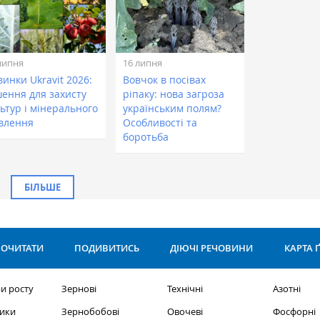
липня
16 липня
инки Ukravit 2026:
Вовчок в посівах
шення для захисту
ріпаку: нова загроза
ьтур і мінерального
українським полям?
влення
Особливості та
боротьба
БІЛЬШЕ
ОЧИТАТИ
ПОДИВИТИСЬ
ДІЮЧІ РЕЧОВИНИ
КАРТА 
и росту
Зернові
Технічні
Азотні
ики
Зернобобові
Овочеві
Фосфорні