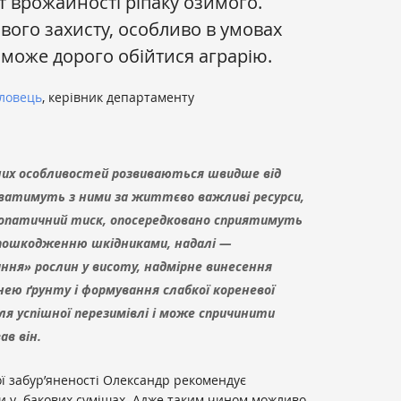
 врожайності ріпаку озимого.
ового захисту, особливо в умовах
 може дорого обійтися аграрію.
ловець
, керівник департаменту
ічних особливостей розвиваються швидше від
уватимуть з ними за життєво важливі ресурси,
опатичний тиск, опосередковано сприятимуть
пошкодженню шкідниками, надалі —
ня» рослин у висоту, надмірне винесення
нею ґрунту і формування слабкої кореневої
я успішної перезимівлі і може спричинити
в він.
ї забур’яненості Олександр рекомендує
ди у бакових сумішах. Адже таким чином можливо